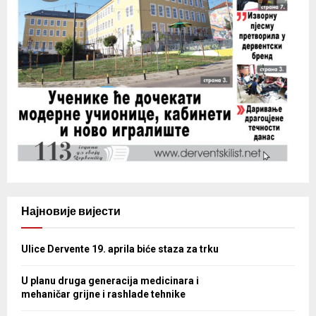
Најновије вијести
Ulice Dervente 19. aprila biće staza za trku
U planu druga generacija medicinara i
mehaničar grijne i rashlade tehnike