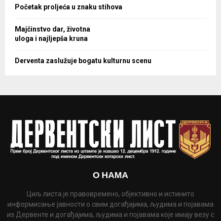
Početak proljeća u znaku stihova
Majčinstvo dar, životna
uloga i najljepša kruna
Derventa zaslužuje bogatu kulturnu scenu
О НАМА
Циљ листа је правовремено, објективно и истинито
информисање јавности о свим догађајима, људима и појавама
из Дервенте и догађајима, људима и појавама које имају везу с