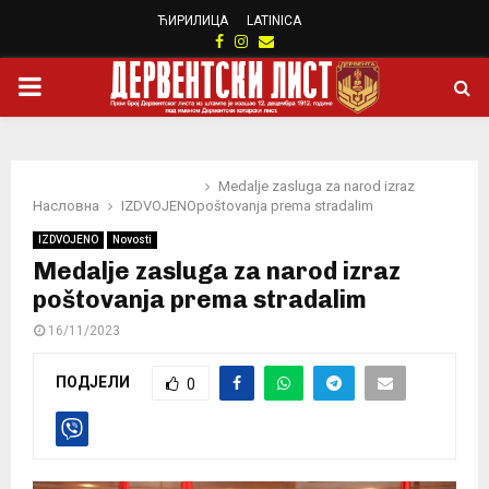
ЋИРИЛИЦА
LATINICA
Facebook
Instagram
Email
PRIMARY
MENU
Medalje zasluga za narod izraz
Насловна
IZDVOJENO
poštovanja prema stradalim
IZDVOJENO
Novosti
Medalje zasluga za narod izraz
poštovanja prema stradalim
16/11/2023
ПОДЈЕЛИ
0