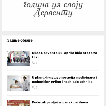
Задње објаве
Ulice Dervente 19. aprila biće staza za
trku
0
U planu druga generacija medicinara i
mehaničar grijne i rashlade tehnike
0
Početak proljeća u znaku stihova