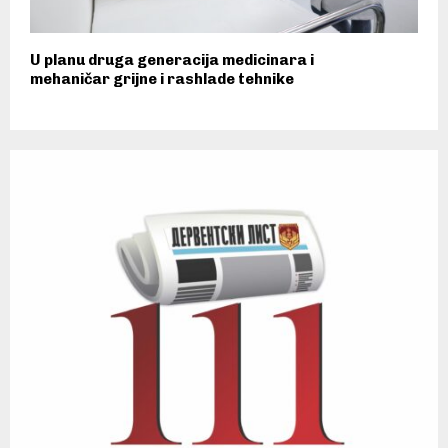
U planu druga generacija medicinara i
mehaničar grijne i rashlade tehnike