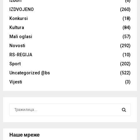
Izbori
(6)
IZDVOJENO
(260)
Konkursi
(18)
Kultura
(84)
Mali oglasi
(57)
Novosti
(292)
RS-REGIJA
(10)
Sport
(202)
Uncategorized @bs
(522)
Vijesti
(3)
S
e
a
S
r
c
Наше мреже
E
h