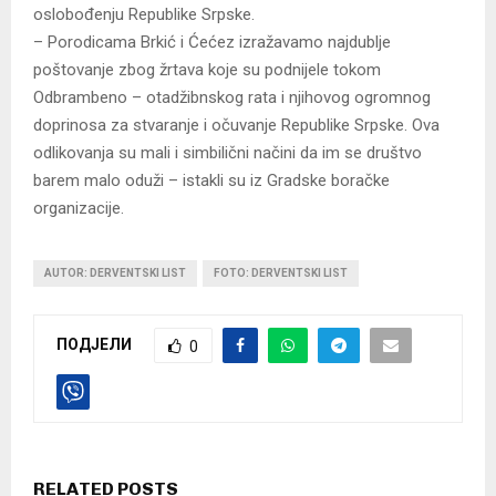
oslobođenju Republike Srpske.
– Porodicama Brkić i Ćećez izražavamo najdublje
poštovanje zbog žrtava koje su podnijele tokom
Odbrambeno – otadžibnskog rata i njihovog ogromnog
doprinosa za stvaranje i očuvanje Republike Srpske. Ova
odlikovanja su mali i simbilični načini da im se društvo
barem malo oduži – istakli su iz Gradske boračke
organizacije.
AUTOR: DERVENTSKI LIST
FOTO: DERVENTSKI LIST
ПОДЈЕЛИ
0
RELATED POSTS