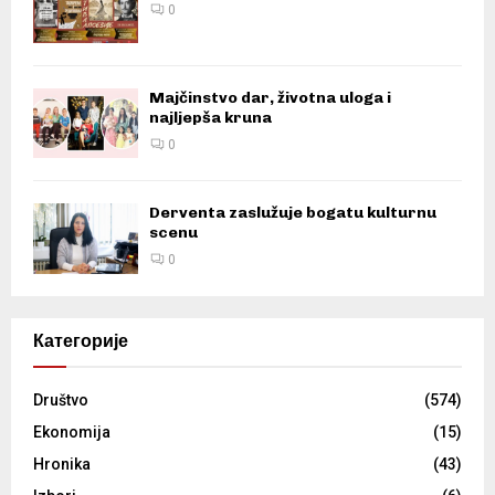
0
Majčinstvo dar, životna uloga i
najljepša kruna
0
Derventa zaslužuje bogatu kulturnu
scenu
0
Категорије
Društvo
(574)
Ekonomija
(15)
Hronika
(43)