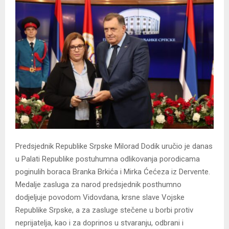
Predsjednik Republike Srpske Milorad Dodik uručio je danas
u Palati Republike postuhumna odlikovanja porodicama
poginulih boraca Branka Brkića i Mirka Ćećeza iz Dervente.
Medalje zasluga za narod predsjednik posthumno
dodjeljuje povodom Vidovdana, krsne slave Vojske
Republike Srpske, a za zasluge stečene u borbi protiv
neprijatelja, kao i za doprinos u stvaranju, odbrani i