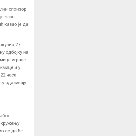
ални спонзор
је члан
ћ казао је да
 окупио 27
чну одбојку на
кмице играле
кмице и у
 22 часа –
ту одазивају
 због
 окружењу
мо се да ће