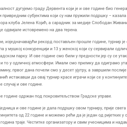
валност дугујемо граду Дервента који је и ове године био генер
 и привредним субјектима који су нам пружили подршку – казала 
ора клуба Јелена Којић, а сарадник за медије Слободан Живани
це одвијале истовремено на два терена.
не, изједначавајући рекорд постављен прошле године, турнир је
па у мушкој конкуренцији и 13 у женској који су сервирали одли
радском парку. И ове године смо били у предности јер су се ута
и то у одличној атмосфери. Имали смо прилику да одиграмо ута
мину, првог дана почели смо у десет ујутру, а завршили послије
анић истакавши да овај турнир красе играчи који се у континуите
је случај и ове године.
ове године одржан под покровитељством Градске управе.
једница и ове године је дала подршку овом турниру, прије свега
инуитета од 22 године и можемо рећи да је један од ријетких у
 година траје. Честитке организатору и свим учесницима и нада