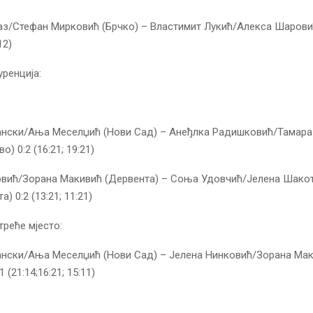
з/Стефан Мирковић (Брчко) – Властимит Лукић/Алекса Шарови
12)
ренција:
нски/Ања Меселџић (Нови Сад) – Анеђлка Радишковић/Тамара
) 0:2 (16:21; 19:21)
овић/Зорана Макивић (Дервента) – Соња Удовчић/Јелена Шако
) 0:2 (13:21; 11:21)
треће мјесто:
нски/Ања Меселџић (Нови Сад) – Јелена Нинковић/Зорана Ма
 (21:14;16:21; 15:11)