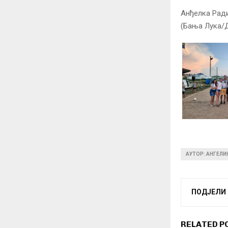
Анђелка Рад
(Бања Лука/Де
АУТОР: АНГЕЛ
ПОДЈЕЛИ
RELATED P