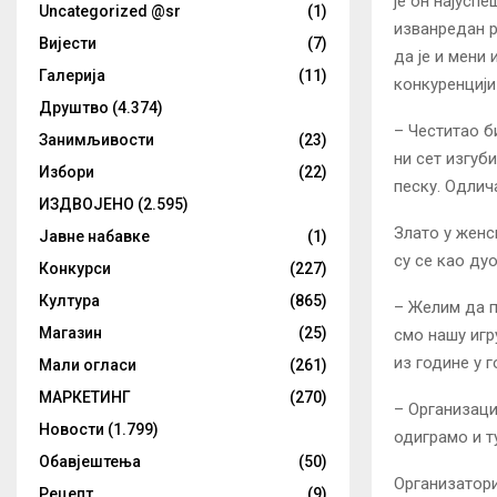
је он најуспе
Uncategorized @sr
(1)
изванредан р
Вијести
(7)
да је и мени
Галерија
(11)
конкуренцији
Друштво
(4.374)
– Честитао би
Занимљивости
(23)
ни сет изгуби
Избори
(22)
песку. Одлич
ИЗДВОЈЕНО
(2.595)
Злато у женс
Јавне набавке
(1)
су се као ду
Конкурси
(227)
Култура
(865)
– Желим да п
Магазин
(25)
смо нашу игр
из године у 
Мали огласи
(261)
МАРКЕТИНГ
(270)
– Организаци
Новости
(1.799)
одиграмо и т
Обавјештења
(50)
Организатори
Рецепт
(9)