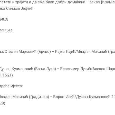
опстати и трајати и да смо били добри домаћини – рекао је замј
ика Синиша Јефтић
КИПА
енција:
/Стефан Мирковић (Брчко) – Рајко Лајић/Младен Макивић (Гра
Душан Кузмановић (Бања Лука) – Властимир Лукић/Алекса Шар
1;15:21)
треће мјесто:
Младен Макивић (Градишка) – Борко Илић/Душан Кузмановић 2:
5:8)