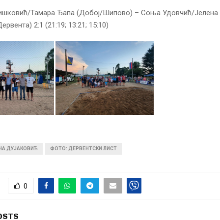
ишковић/Тамара Ђапа (Добој/Шипово) – Соња Удовчић/Јелена
рвента) 2:1 (21:19; 13:21; 15:10)
ИНА ДУЈАКОВИЋ
ФОТО: ДЕРВЕНТСКИ ЛИСТ
0
OSTS