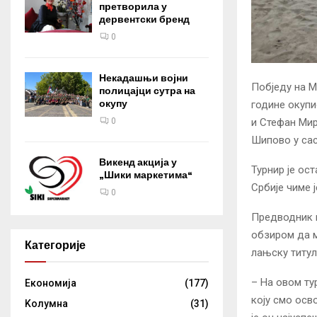
претворила у
дервентски бренд
0
Некадашњи војни
Побједу на М
полицајци сутра на
окупу
године окупи
0
и Стефан Мир
Шипово у сас
Викенд акција у
Турнир је ос
„Шики маркетима“
Србије чиме 
0
Предводник п
обзиром да м
Категорије
лањску титул
– На овом ту
Eкономија
(177)
коју смо осв
Kолумнa
(31)