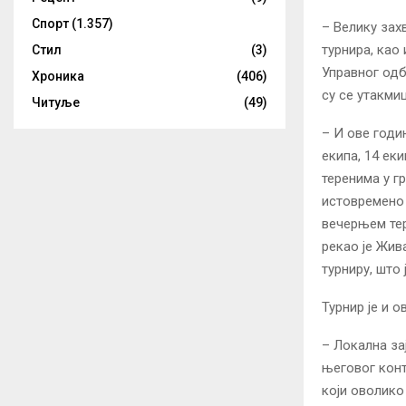
Спорт
(1.357)
– Велику зах
турнира, као
Стил
(3)
Управног одб
Хроника
(406)
су се утакми
Читуље
(49)
– И ове годи
екипа, 14 еки
теренима у г
истовремено 
вечерњем тер
рекао је Жив
турниру, што 
Турнир је и 
– Локална за
његовог конт
који оволико