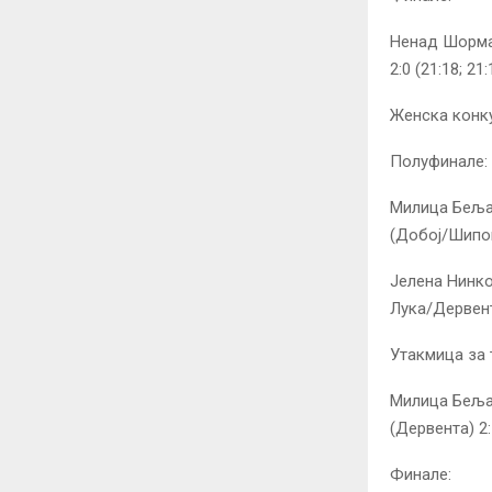
Ненад Шорма
2:0 (21:18; 21:
Женска конку
Полуфинале:
Милица Беља
(Добој/Шипово
Јелена Нинк
Лука/Дервента
Утакмица за 
Милица Беља
(Дервента) 2:1
Финале: