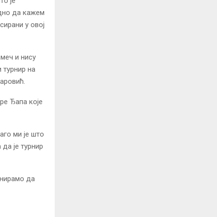
то је
одно да кажем
сирани у овој
 меч и нису
и турнир на
Шаровић.
аре Ђапа које
аго ми је што
 да је турнир
анирамо да