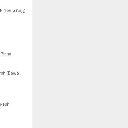
ћ (Нови Сад)
 Ђапа
тић (Бања
кивић