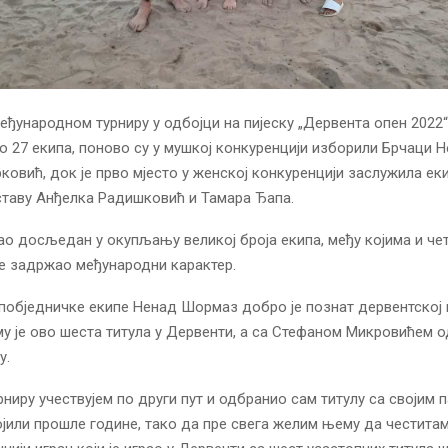
еђународном турниру у одбојци на пијеску „Дервента опен 2022“, 
о 27 екипа, поново су у мушкој конкуренцији изборили Брчаци
ковић, док је прво мјесто у женској конкуренцији заслужила ек
таву Анђелка Радишковић и Тамара Ђапа.
тао досљедан у окупљању великој броја екипа, међу којима и че
је задржао међународни карактер.
обједничке екипе Ненад Шормаз добро је познат дервентској 
у је ово шеста титула у Дервенти, а са Стефаном Микровићем о
у.
рниру учествујем по други пут и одбранио сам титулу са својим 
ојили прошле године, тако да пре свега желим њему да честита