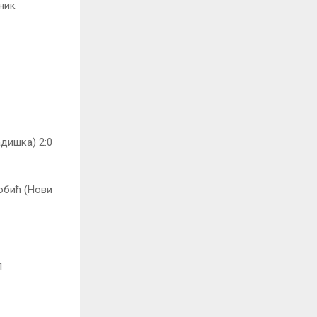
еник
дишка) 2:0
обић (Нови
1