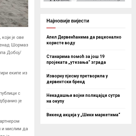
Најновије вијести
Апел Дервенћанима да рационално
који је ове
користе воду
 Ненад Шормаз
ипа Добој/
Станарима помоћ за још 19
пројеката „утезања“ зграда
тири екипе из
Изворну пјесму претворила у
дервентски бренд
публици с
Некадашњи војни полицајци сутра
дбранио је
на окупу
Викенд акција у „Шики маркетима“
партнером
м и мислим да