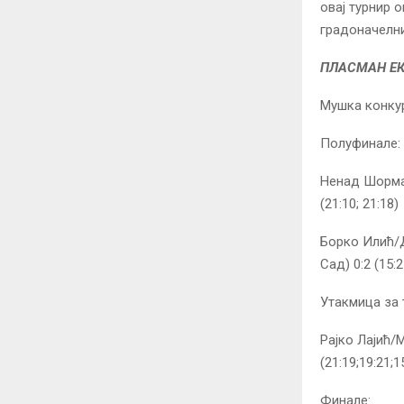
овај турнир 
градоначелн
ПЛАСМАН Е
Мушка конкур
Полуфинале:
Ненад Шормаз
(21:10; 21:18)
Борко Илић/
Сад) 0:2 (15:2
Утакмица за 
Рајко Лајић/
(21:19;19:21;1
Финале: