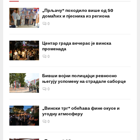
„Прљачу“ походило више од 50
домаћих и пјесника из региона
0
Центар града вечерас је винска
променада
0
Бивши војни полицајци ревносно
његују успомену на страдале саборце
0
„Вински трг“ обећава фине окусе и
угодну атмосферу
0