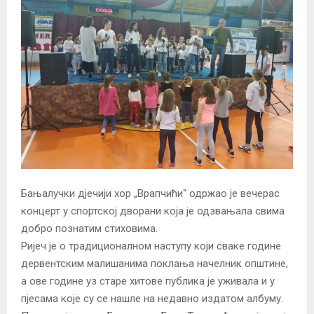
Бањалучки дјечији хор „Врапчићи“ одржао је вечерас
концерт у спортској дворани која је одзвањала свима
добро познатим стиховима.
Ријеч је о традиционалном наступу који сваке године
дервентским малишанима поклања начелник општине,
а ове године уз старе хитове публика је уживала и у
пјесама које су се нашле на недавно издатом албуму.