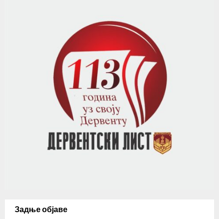
Задње објаве