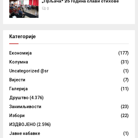
„Прљача“ 25 година слави стихове
0
Категорије
Eкономија
(177)
Kолумнa
(31)
Uncategorized @sr
(1)
Вијести
(7)
Галерија
(11)
Друштво
(4.376)
Занимљивости
(23)
Избори
(22)
ИЗДВОЈЕНО
(2.596)
Јавне набавке
(1)