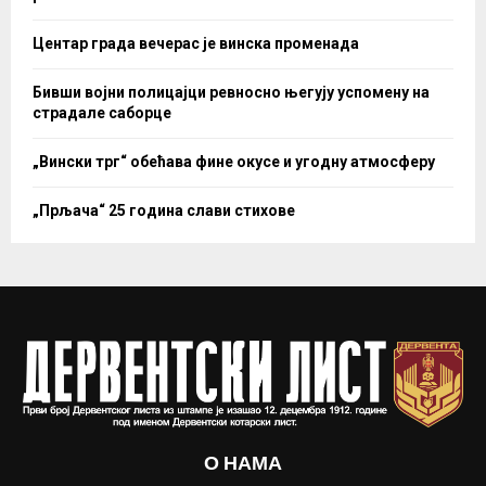
Центар града вечерас је винска променада
Бивши војни полицајци ревносно његују успомену на
страдале саборце
„Вински трг“ обећава фине окусе и угодну атмосферу
„Прљача“ 25 година слави стихове
О НАМА