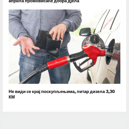
априла промовисаће добра дјела
Не види се крај поскупљењима, литар дизела 3,30
КМ