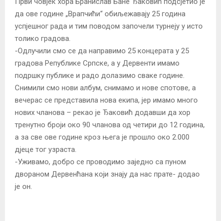
Први човјек хора Бранислав Бане Ђаковић подсјетио је
да ове године „Врапчићи“ обиљежавају 25 година
успјешног рада и тим поводом започели турнеју у исто
толико градова.
-Одлучили смо се да направимо 25 концерата у 25
градова Републике Српске, а у Дервенти имамо
подршку публике и радо долазимо сваке године.
Снимили смо нови албум, снимамо и нове спотове, а
вечерас се представила нова екипа, јер имамо много
нових чланова – рекао је Ђаковић додавши да хор
тренутно броји око 90 чланова од четири до 12 година,
а за све ове године кроз њега је прошло око 2.000
дјеце тог узраста.
-Уживамо, добро се проводимо заједно са пуном
двораном Дервенћана који знају да нас прате- додао
је он.