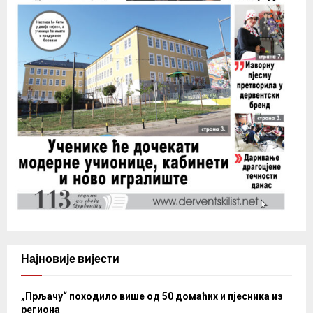
Најновије вијести
„Прљачу“ походило више од 50 домаћих и пјесника из
региона