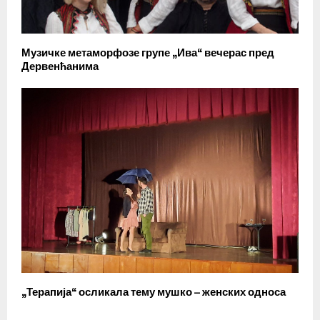
Музичке метаморфозе групе „Ива“ вечерас пред
Дервенћанима
„Терапија“ осликала тему мушко – женских односа