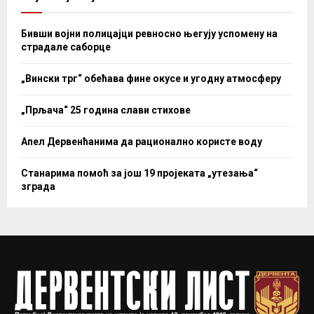
Бивши војни полицајци ревносно његују успомену на
страдале саборце
„Вински трг“ обећава фине окусе и угодну атмосферу
„Прљача“ 25 година слави стихове
Апел Дервенћанима да рационално користе воду
Станарима помоћ за још 19 пројеката „утезања“
зграда