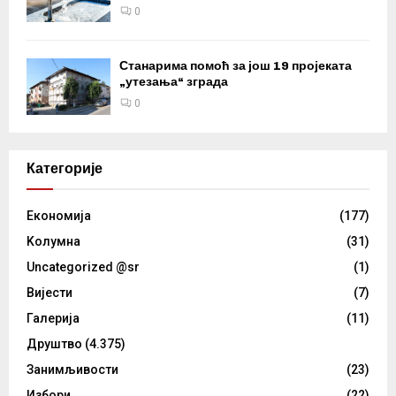
0
Станарима помоћ за још 19 пројеката
„утезања“ зграда
0
Категорије
Eкономија
(177)
Kолумнa
(31)
Uncategorized @sr
(1)
Вијести
(7)
Галерија
(11)
Друштво
(4.375)
Занимљивости
(23)
Избори
(22)