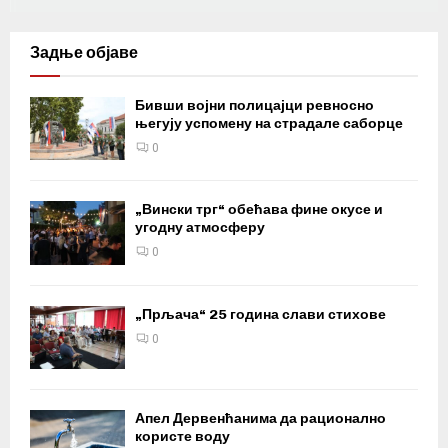
Задње објаве
Бивши војни полицајци ревносно
његују успомену на страдале саборце
0
„Вински трг“ обећава фине окусе и
угодну атмосферу
0
„Прљача“ 25 година слави стихове
0
Апел Дервенћанима да рационално
користе воду