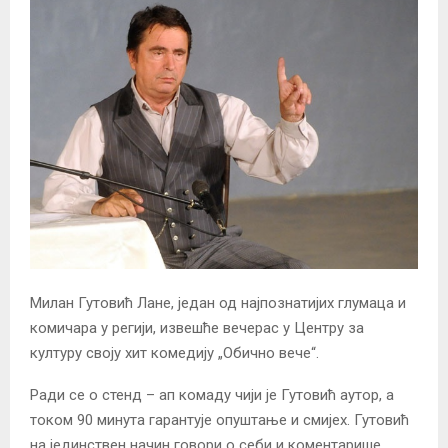
Милан Гутовић Лане, један од најпознатијих глумаца и
комичара у регији, извешће вечерас у Центру за
културу своју хит комедију „Обично вече“.
Ради се о стенд – ап комаду чији је Гутовић аутор, а
током 90 минута гарантује опуштање и смијех. Гутовић
на јединствен начин говори о себи и коментарише