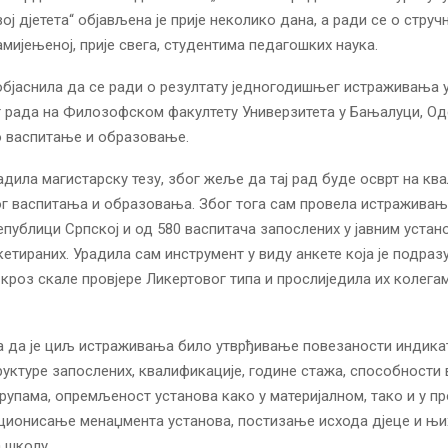
ој дјетета“ објављена је прије неколико дана, а ради се о стручн
амијењеној, прије свега, студентима педагошких наука.
објаснила да се ради о резултату једногодишњег истраживања 
 рада на Филозофском факултету Универзитета у Бањалуци, Одс
 васпитање и образовање.
адила магистарску тезу, због жеље да тај рад буде осврт на ква
г васпитања и образовања. Због тога сам провела истраживањ
епублици Српској и од 580 васпитача запослених у јавним устан
нкетираних. Урадила сам инструмент у виду анкете која је подраз
 кроз скале провјере Ликертовог типа и прослиједила их колегам
а да је циљ истраживања било утврђивање повезаности индика
руктуре запослених, квалификације, године стажа, способности 
 групама, опремљеност установа како у материјалном, тако и у 
ционисање менаџмента установа, постизање исхода дјеце и њ
 школу.