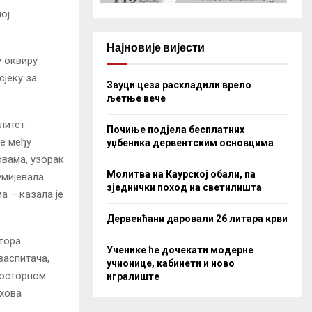
ој
Најновије вијести
у оквиру
јеку за
Звуци цеза расхладили врело
љетње вече
литет
Почиње подјела бесплатних
е међу
уџбеника дервентским основцима
овама, узорак
Молитва на Каурској обали, па
умијевала
зједнички поход на светилишта
а – казала је
Дервенћани даровали 26 литара крви
тора
Ученике ће дочекати модерне
васпитача,
учионице, кабинети и ново
просторном
игралиште
ихова