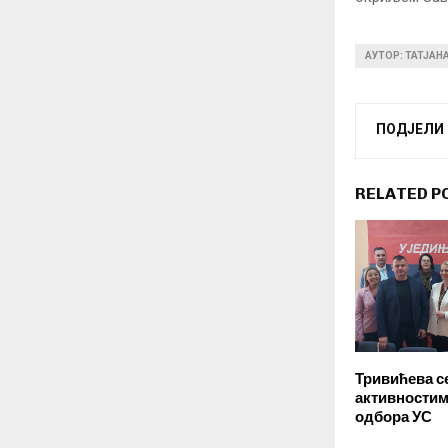
АУТОР: ТАТЈАН
ПОДЈЕЛИ
RELATED P
Тривићева с
активностим
одбора УС