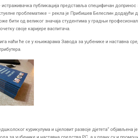
 – истраживачка публикација представља специфичан допринос
туелне проблематике – рекла је Прибишев Белеслин додајући д
оже бити од великог значаја студентима у градњи професионал
очетку своје каријере васпитача.
га наћи ће се у књижарама Завода за уџбенике и наставна сре
рибутера.
едшколског курикулума и цјеловит развоје дјетета“ објављена је
да за уџбенике и наставна средства РС, а у плану су и промоци