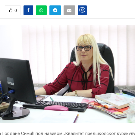
0
 Гордане Симић под називом „Квалитет предшколског курикул