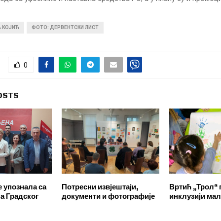
А КОЈИЋ
ФОТО: ДЕРВЕНТСКИ ЛИСТ
0
OSTS
е упознала са
Потресни извјештаји,
Вртић „Трол“ 
а Градског
документи и фотографије
инклузији ма