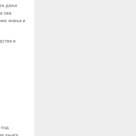
 за даље
а ова
них знања и
дства и
 под
је књиге.