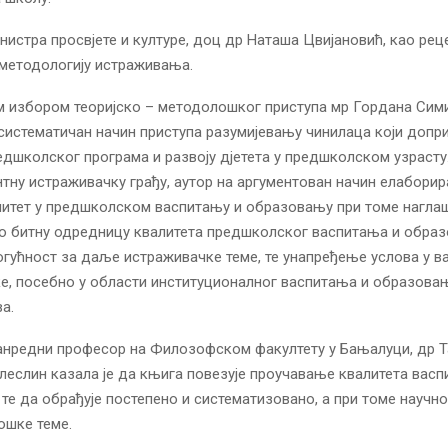
истра просвјете и културе, доц др Наташа Цвијановић, као рец
 методологију истраживања.
 избором теоријско – методолошког приступа мр Гордана Сим
истематичан начин приступа разумијевању чинилаца који допр
едшколског програма и развоју дјетета у предшколском узрасту
нтну истраживачку грађу, аутор на аргументован начин елаборир
литет у предшколском васпитању и образовању при томе нагла
ао битну одредницу квалитета предшколског васпитања и обра
огућност за даље истраживачке теме, те унапређење услова у в
е, посебно у области институционалног васпитања и образовањ
а.
ванредни професор на Филозофском факултету у Бањалуци, др 
еслин казала је да књига повезује проучавање квалитета васп
те да обрађује постепено и систематизовано, а при томе научн
ошке теме.