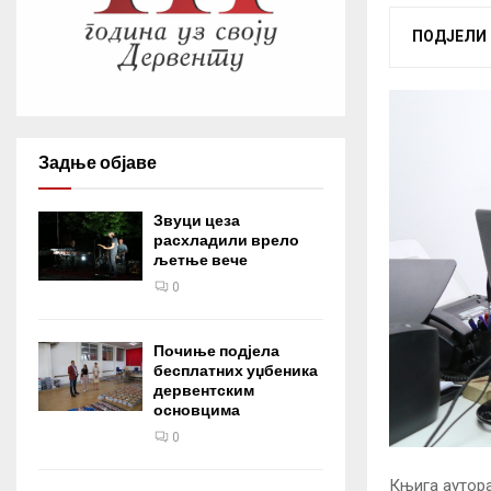
ПОДЈЕЛИ
Задње објаве
Звуци цеза
расхладили врело
љетње вече
0
Почиње подјела
бесплатних уџбеника
дервентским
основцима
0
Књига аутора