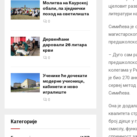
Молитва на Каурској
цјеловит разв
обали, па зједнички
литератури н
поход на светилишта
0
Симићева је 
магистарског
Дервенћани
предшколско
даровали 26 литара
крви
– Дуго сам р
0
предшколско
колегама у Р
Ученике ће дочекати
је био 270 а
модерне учионице,
сервеј метод
кабинети и ново
игралиште
Симићева.
0
Она је додал
квалитета ст
број дјеце у
Категорије
смислу, функ
спремност за