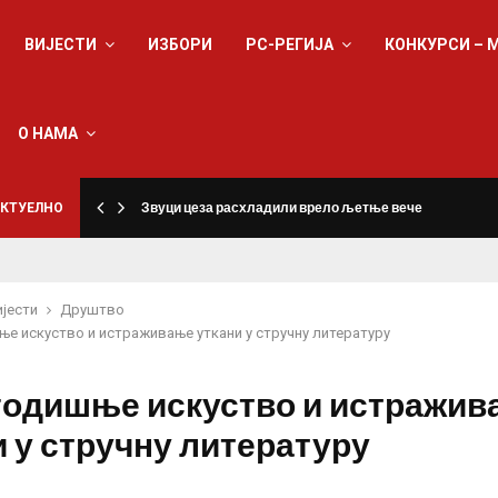
ВИЈЕСТИ
ИЗБОРИ
РС-РЕГИЈА
КОНКУРСИ – 
О НАМА
КТУЕЛНО
Звуци цеза расхладили врело љетње вече
ијести
Друштво
е искуство и истраживање уткани у стручну литературу
одишње искуство и истражив
и у стручну литературу