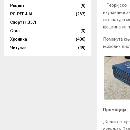
– Теоријско
Рецепт
(9)
изучавање ак
РС-РЕГИЈА
(267)
литература м
Спорт
(1.357)
вјештина на п
Стил
(3)
Поменута књи
Хроника
(406)
њихових дист
Читуље
(49)
Промоција
„Квалитет пр
окриљем Заво