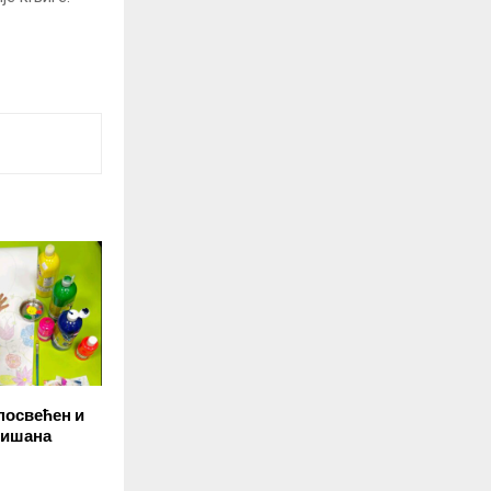
посвећен и
лишана