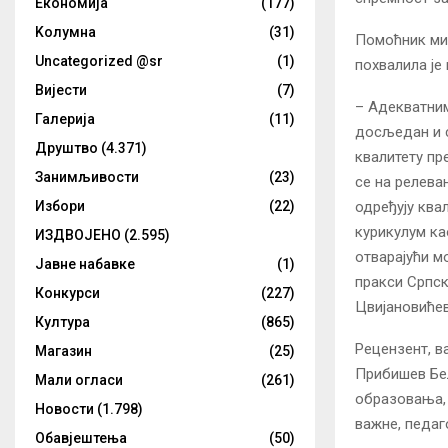
Eкономија
(177)
Kолумнa
(31)
Помоћник мин
Uncategorized @sr
(1)
похвалила је
Вијести
(7)
– Адекватним
Галерија
(11)
досљедан и с
Друштво
(4.371)
квалитету пр
Занимљивости
(23)
се на релева
одређују ква
Избори
(22)
курикулум к
ИЗДВОЈЕНО
(2.595)
отварајући м
Јавне набавке
(1)
пракси Српск
Конкурси
(227)
Цвијановићев
Култура
(865)
Рецензент, 
Магазин
(25)
Прибишев Бел
Мали огласи
(261)
образовања, 
Новости
(1.798)
важне, педаг
Обавјештења
(50)