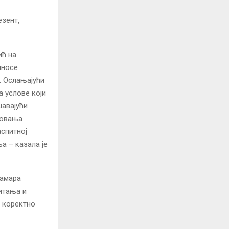
езент,
ић на
иносе
. Ослањајући
а услове који
шавајући
зовања
аспитној
а – казала је
Тамара
итања и
о коректно