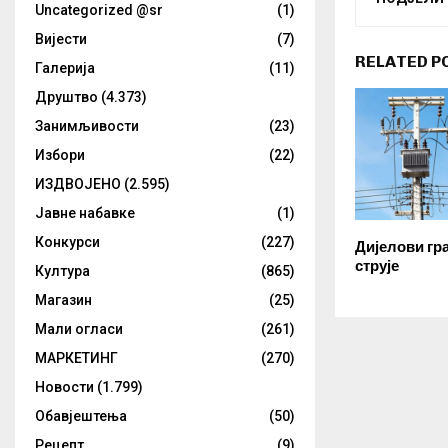
Uncategorized @sr
(1)
Вијести
(7)
RELATED P
Галерија
(11)
Друштво
(4.373)
Занимљивости
(23)
Избори
(22)
ИЗДВОЈЕНО
(2.595)
Јавне набавке
(1)
Конкурси
(227)
Дијелови гра
струје
Култура
(865)
Магазин
(25)
Мали огласи
(261)
МАРКЕТИНГ
(270)
Новости
(1.799)
Обавјештења
(50)
Рецепт
(9)