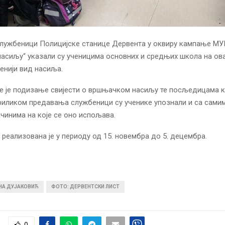
службеници Полицијске станице Дервента у оквиру кампање МУ
сиљу“ указали су ученицима основних и средњих школа на овај
енији вид насиља.
 је подизање свијести о вршњачком насиљу те посљедицама к
приликом предавања службеници су ученике упознали и са сами
ачинима на које се оно испољава.
реализована је у периоду од 15. новембра до 5. децембра.
ИНА ДУЈАКОВИЋ
ФОТО: ДЕРВЕНТСКИ ЛИСТ