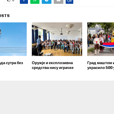
0
OSTS
да сутра без
Оружје и експлозивна
Град маштом 
средства нису играчке
украсило 500 