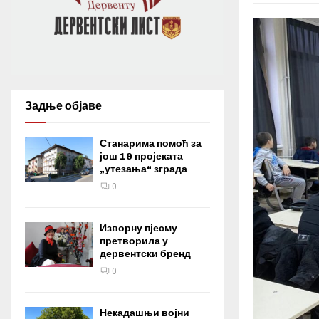
Задње објаве
Станарима помоћ за
још 19 пројеката
„утезања“ зграда
0
Изворну пјесму
претворила у
дервентски бренд
0
Некадашњи војни