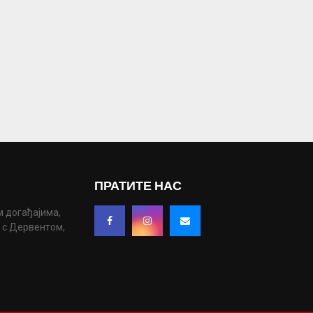
ПРАТИТЕ НАС
м догађајима,
у с Дервентом,