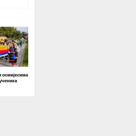
и осмијесима
ученика