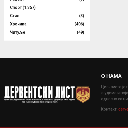
Спорт
(1.357)
Стил
(3)
Хроника
(406)
Читуље
(49)
О НАМА
Циљ листа је 
људима и поја
односно са њ
Контакт:
derve