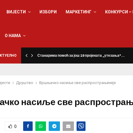
ВИЈЕСТИ
ИЗБОРИ
МАРКЕТИНГ
КОНКУРСИ –
О НАМА
КТУЕЛНО
Станарима помоћ за још 19 пројеката „утезања“…
ијести
Друштво
Вршњачко насиље све распрострањеније
чко насиље све распрострањ
0