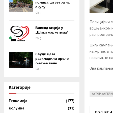
полицајци сутра на
окупу
0
Полицијски 
Викенд акција у
вршњачком на
„Шики маркетима“
распрострањ
0
Циљ кампање
на жртве, а 
Звуци цеза
насиља, те н
расхладили врело
љетње вече
Ова кампања 
0
Категорије
АУТОР: АНГЕЛ
Eкономија
(177)
Kолумнa
(31)
ПОДЈЕЛИ