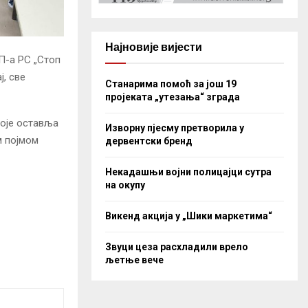
Најновије вијести
П-а РС „Стоп
, све
Станарима помоћ за још 19
пројеката „утезања“ зграда
оје оставља
Изворну пјесму претворила у
м појмом
дервентски бренд
Некадашњи војни полицајци сутра
на окупу
Викенд акција у „Шики маркетима“
Звуци цеза расхладили врело
љетње вече