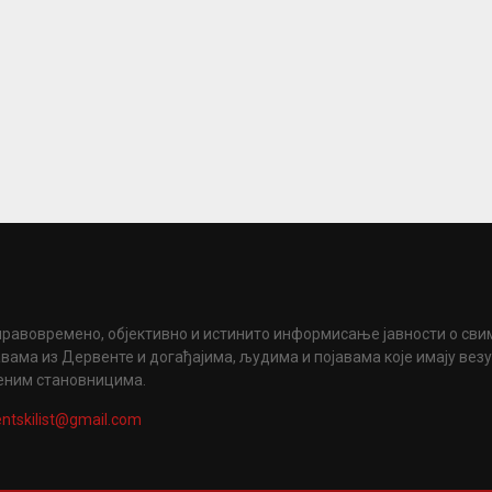
правовремено, објективно и истинито информисање јавности о сви
вама из Дервенте и догађајима, људима и појавама које имају вез
еним становницима.
ntskilist@gmail.com