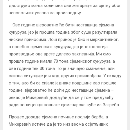
двоструко мања количина ове житарице за сјетву због
неповољних услова за производњу.
– Ове године вјероватно ће бити несташица сјемена
кукуруза, јер је прошла година због суше резултирала
ниским приносима. Лош принос је био и меркантилног,
а посебно сјеменског кукуруза, јер је технологија
производње ове врсте далеко захтјевнија. Ми смо
прошле године имали 70 тона сјеменског кукуруза, а
ове године тек 30 тона. То је значајно смањење, али
слична ситуације је и код других произвођача. У складу
с тим, ако би се сијале једнаке површине као прошле
године, вјероватно ће доћи до несташице сјемена –
рекао је Микеревић додајући да се у том предузећу
ради по лиценци познате сјеменарске куће из Загреба.
Процес дораде сјемена почиње послије бербе, а
Микеревић истиче да је то низ веома осјетљивих