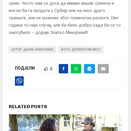
сјеме. Често нам се деси да имамо вишак сјемена и
могли би га продати у Србију или на неко друго
тржиште, али не можемо због поменутих разлога. Ове
године то није случај, али би било добро када би се то
омогућило – додаје Златко Микеревић.
АУТОР: ДАНКА ЗЕМУНОВИЋ
ФОТО: ДЕРВЕНТСКИ ЛИСТ
ПОДЈЕЛИ
0
RELATED POSTS