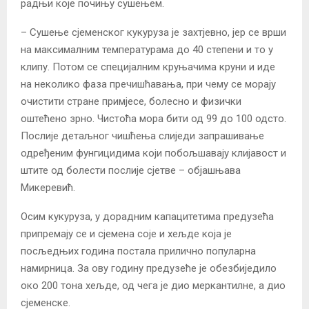
радњи које почињу сушењем.
– Сушење сјеменског кукуруза је захтјевно, јер се врши
на максималним температурама до 40 степени и то у
клипу. Потом се специјалним круњачима круни и иде
на неколико фаза пречишћавања, при чему се морају
очистити стране примјесе, болесно и физички
оштећено зрно. Чистоћа мора бити од 99 до 100 одсто.
Послије детаљног чишћења слиједи запрашивање
одређеним фунгицидима који побољшавају клијавост и
штите од болести послије сјетве – објашњава
Микеревић.
Осим кукуруза, у дорадним капацитетима предузећа
припремају се и сјемена соје и хељде која је
посљедњих година постала прилично популарна
намирница. За ову годину предузеће је обезбиједило
око 200 тона хељде, од чега је дио меркантилне, а дио
сјеменске.