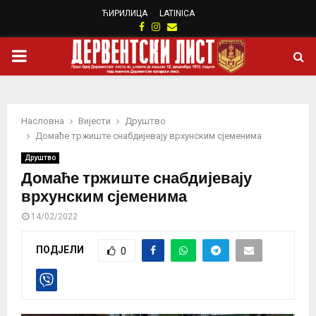
ЋИРИЛИЦА
LATINICA
Facebook
Instagram
Email
PRIMARY
MENU
Насловна
Вијести
Друштво
Домаће тржиште снабдијевају врхунским сјеменима
Друштво
Домаће тржиште снабдијевају
врхунским сјеменима
14/02/2022
ПОДЈЕЛИ
0