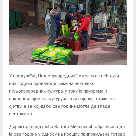
У предузећу „Пољопривредник“, у којем се већ дуги
низ година производе сјемена неколико
пољопривредних култура, у току је припрема и
паковање сјемена кукуруза који најприје стиже за
сјетву, а за којим би ове године могла да влада
несташица.
Директор предузећа Златко Микеревић објашњава да
је ове године у односу на прошлу припремљена готово