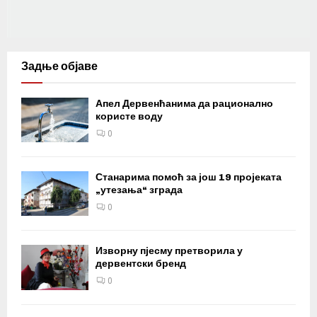
Задње објаве
Апел Дервенћанима да рационално
користе воду
0
Станарима помоћ за још 19 пројеката
„утезања“ зграда
0
Изворну пјесму претворила у
дервентски бренд
0