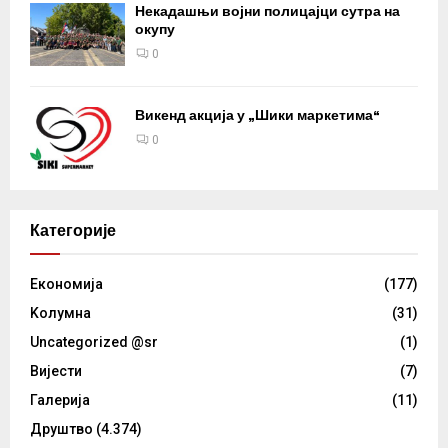
Некадашњи војни полицајци сутра на
окупу
0
Викенд акција у „Шики маркетима“
0
Категорије
Eкономија
(177)
Kолумнa
(31)
Uncategorized @sr
(1)
Вијести
(7)
Галерија
(11)
Друштво
(4.374)