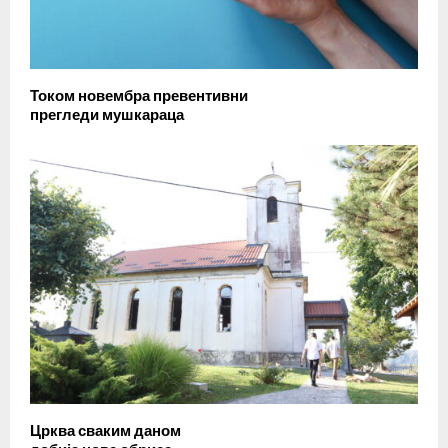
Током новембра превентивни
прегледи мушкараца
Црква сваким даном