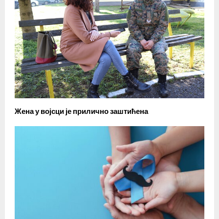
Жена у војсци је прилично заштићена