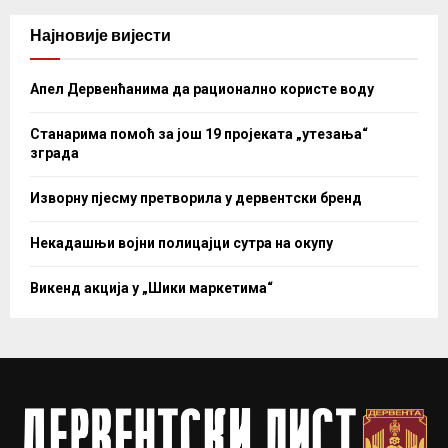
Најновије вијести
Апел Дервенћанима да рационално користе воду
Станарима помоћ за још 19 пројеката „утезања“
зграда
Изворну пјесму претворила у дервентски бренд
Некадашњи војни полицајци сутра на окупу
Викенд акција у „Шики маркетима“