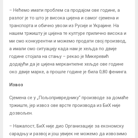
– Нећемо имати проблем са продајом ове године, а
разлог је то што је висока цијена и самог сјемена и
транспорта и обично увози из Русије и Украјине. На
нашем тржишту је цијена те културе прилично висока и
ми смо конкурентни и можемо продати свој производ,
а имали смо ситуацију када нам је хељда по двије
године стојала на стању – рекао је Микеревић
додајући да је цијена меркантилне хељде ове године
око двије марке, а прошле године је била 0,80 фенинга.
Извоз
Сјемена се у „Пољопривреднику“ производе за домаће
тржиште, јер извоз ове врсте производа из БиХ није
дозвољен.
– Нажалост, БиХ није дио Организације за економску
сарадњу и развој и још увијек не можемо да извозимо