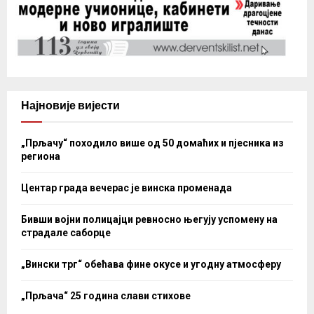
Најновије вијести
„Прљачу“ походило више од 50 домаћих и пјесника из
региона
Центар града вечерас је винска променада
Бивши војни полицајци ревносно његују успомену на
страдале саборце
„Вински трг“ обећава фине окусе и угодну атмосферу
„Прљача“ 25 година слави стихове