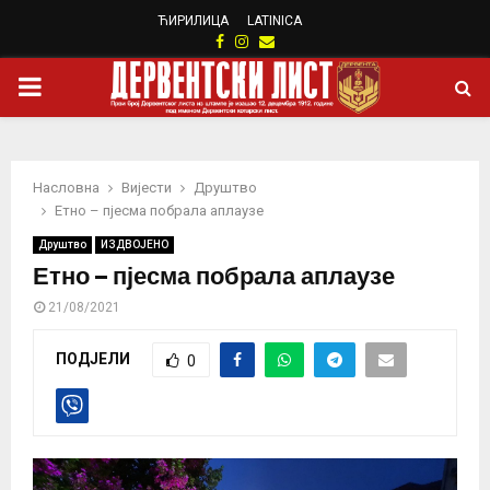
ЋИРИЛИЦА
LATINICA
Facebook
Instagram
Email
PRIMARY
MENU
Насловна
Вијести
Друштво
Етно – пјесма побрала аплаузе
Друштво
ИЗДВОЈЕНО
Етно – пјесма побрала аплаузе
21/08/2021
ПОДЈЕЛИ
0