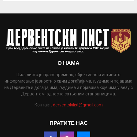
О НАМА
Циљ листа је правовремено, објективно и истинито
информисање јавности о свим догађајима, људима и појавама
из Дервенте и догађајима, људима и појавама које имају везу с
Дервентом, односно са њеним становницима.
Контакт:
derventskilist@gmail.com
ПРАТИТЕ НАС