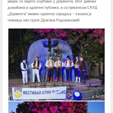
увијек се лијепо осјећамо у Дервенти, због дивних
домаћина и одличне публике, а са пјевачком СКУД
„Дервента“ имамо одличну сарадњу – казала је
чланица ове групе Драгана Радовановић.