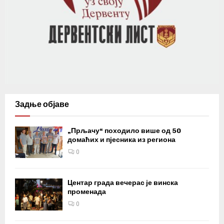
Задње објаве
„Прљачу“ походило више од 50
домаћих и пјесника из региона
0
Центар града вечерас је винска
променада
0