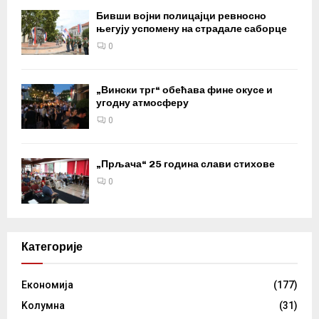
Бивши војни полицајци ревносно
његују успомену на страдале саборце
0
„Вински трг“ обећава фине окусе и
угодну атмосферу
0
„Прљача“ 25 година слави стихове
0
Категорије
Eкономија
(177)
Kолумнa
(31)