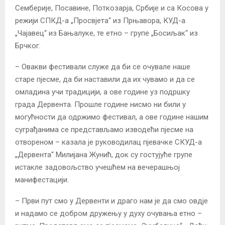
Семберије, Посавине, Поткозарја, Србије и са Косова у
режији СПКД-а „Просвјета“ из Прњавора, КУД-а
„Чајавец“ из Бањалуке, те етно – групе „Босиљак“ из
Брчког.
– Овакви фестивали служе да би се очувале наше
старе пјесме, да би наставили да их чувамо и да се
омладина учи традицији, а ове године уз подршку
града Дервента. Прошле године нисмо ни били у
могућности да одржимо фестивал, а ове године нашим
суграђанима се представљамо изводећи пјесме на
отвореном – казала је руководилац пјевачке СКУД-а
„Дервента“ Милијана Жунић, док су гостујуће групе
истакле задовољство учешћем на вечерашњој
манифестацији.
– Први пут смо у Дервенти и драго нам је да смо овдје
и надамо се добром дружењу у духу очувања етно –