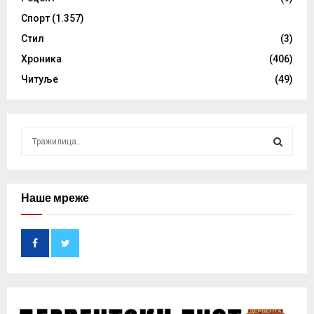
Спорт
(1.357)
Стил
(3)
Хроника
(406)
Читуље
(49)
S
e
a
S
r
c
Наше мреже
E
h
f
A
o
r
R
:
C
H