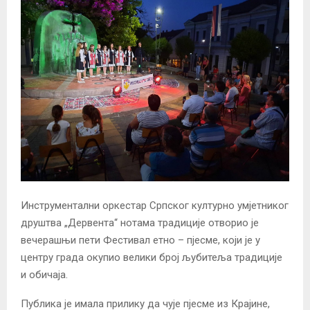
Инструментални оркестар Српског културно умјетниког
друштва „Дервента“ нотама традиције отворио је
вечерашњи пети Фестивал етно – пјесме, који је у
центру града окупио велики број љубитеља традиције
и обичаја.
Публика је имала прилику да чује пјесме из Крајине,