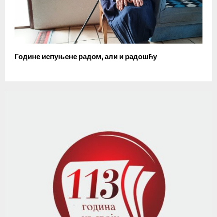
Године испуњене радом, али и радошћу