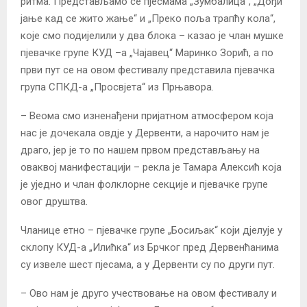
ритма. Представљамо се пјесмама „Зумбалица“, „Дођи
јање кад се жито жање“ и „Преко поља трапћу кола“,
које смо подијелили у два блока – казао је члан мушке
пјевачке групе КУД –а „Чајавец“ Маринко Зорић, а по
први пут се на овом фестивалу представила пјевачка
група СПКД-а „Просвјета“ из Прњавора.
– Веома смо изненађени пријатном атмосфером која
нас је дочекала овдје у Дервенти, а нарочито нам је
драго, јер је то по нашем првом представљању на
оваквој манифестацији – рекла је Тамара Алексић која
је уједно и члан фолклорне секције и пјевачке групе
овог друштва.
Чланице етно – пјевачке групе „Босиљак“ који дјелује у
склопу КУД-а „Илићка“ из Брчког пред Дервенћанима
су извеле шест пјесама, а у Дервенти су по други пут.
– Ово нам је друго учествовање на овом фестивалу и