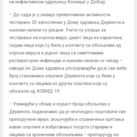
на инфективном одјељењу болнице у Добоју.
– До сада је у оквиру превентивних активности
тестирано 20 запослених у Дому здравља Дервента и
њихови налази су уредни. Узети су узорци за
тестирање на корона вирус девет лица из карантина,
седам лица која су била у контакту са обољелим од
корона вируса и једног лица са симптомима
респираторне инфекције и њихови налази се чекају –
наводе из Дома здравља упозоравајући да је све већи
број становника општине Дервента који су били у
контакту са лицима из других општина која су
обољела од КОВИД-19.
– Узимајући у обзир и пораст броја обољелих у
Дервенти, подвлачимо да је неопходно поштовати све
препоручене мјере, укључујући и ограничење кретања
изван општине и избјегавање посјета старијим и
лицима са хроничним обољењима – препоручују из