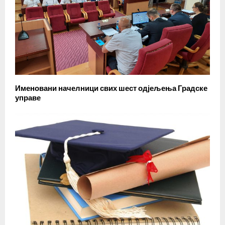
Именовани начелници свих шест одјељења Градске
управе