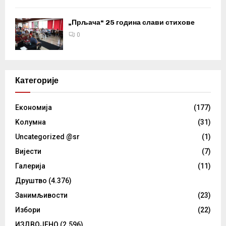
„Прљача“ 25 година слави стихове
0
Категорије
Eкономија
(177)
Kолумнa
(31)
Uncategorized @sr
(1)
Вијести
(7)
Галерија
(11)
Друштво
(4.376)
Занимљивости
(23)
Избори
(22)
ИЗДВОЈЕНО
(2.596)