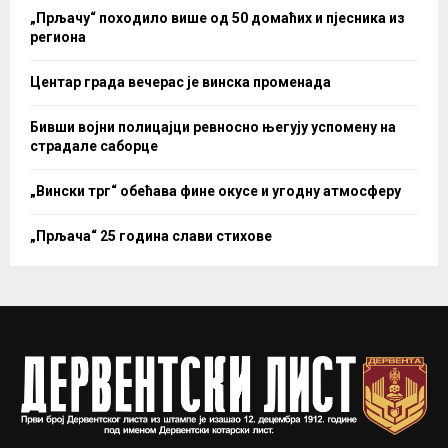
„Прљачу“ походило више од 50 домаћих и пјесника из
региона
Центар града вечерас је винска променада
Бивши војни полицајци ревносно његују успомену на
страдале саборце
„Вински трг“ обећава фине окусе и угодну атмосферу
„Прљача“ 25 година слави стихове