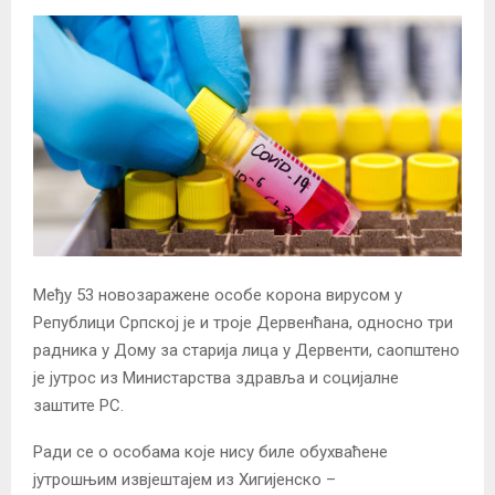
Међу 53 новозаражене особе корона вирусом у
Републици Српској је и троје Дервенћана, односно три
радника у Дому за старија лица у Дервенти, саопштено
је јутрос из Министарства здравља и социјалне
заштите РС.
Ради се о особама које нису биле обухваћене
јутрошњим извјештајем из Хигијенско –