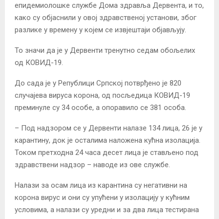
епидемиолошке службе Дома здравља Дервента, и то,
како су објаснили у овој здравственој установи, због
разлике у времену у којем се извјештаји објављују.
То значи да је у Дервенти тренутно седам обољелих
од КОВИД-19.
До сада је у Републици Српској потврђено је 820
случајева вируса корона, од посљедица КОВИД-19
преминуле су 34 особе, а опоравило се 381 особа.
– Под надзором се у Дервенти налазе 134 лица, 26 је у
карантину, док је осталима наложена кућна изолација.
Током претходна 24 часа десет лица је стављено под
здравствени надзор – наводе из ове службе.
Налази за осам лица из карантина су негативни на
корона вирус и они су упућени у изолацију у кућним
условима, а налази су уредни и за два лица тестирана