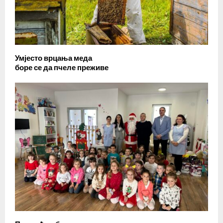
Умјесто врцања меда
боре се да пчеле преживе