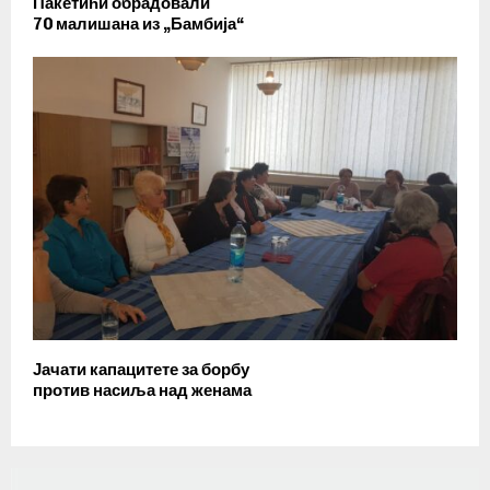
Пакетићи обрадовали
70 малишана из „Бамбија“
Јачати капацитете за борбу
против насиља над женама