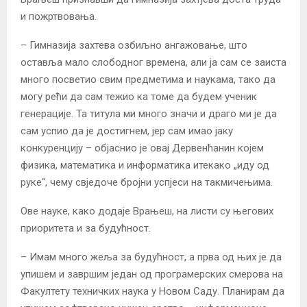
и пожртвовања.
– Гимназија захтева озбиљно ангажовање, што
оставља мало слободног времена, али ја сам се заиста
много посветио свим предметима и наукама, тако да
могу рећи да сам тежио ка томе да будем ученик
генерације. Та титула ми много значи и драго ми је да
сам успио да је достигнем, јер сам имао јаку
конкуренцију – објаснио је овај Дервенћанин којем
физика, математика и информатика итекако „иду од
руке“, чему свједоче бројни успјеси на такмичењима.
Ове науке, како додаје Врањеш, на листи су његових
приоритета и за будућност.
– Имам много жеља за будућност, а прва од њих је да
упишем и завршим један од програмерских смерова на
Факултету техничких наука у Новом Саду. Планирам да