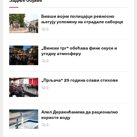
Задње објаве
Бивши војни полицајци ревносно
његују успомену на страдале саборце
0
„Вински трг“ обећава фине окусе и
угодну атмосферу
0
„Прљача“ 25 година слави стихове
0
Апел Дервенћанима да рационално
користе воду
0