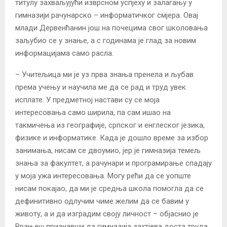
титулу захваљујући изврсном успјеху и залагању у
гимназији рачунарско – информатичког смјера. Овај
млади Дервенћанин још на почецима свог школовања
заљубио се у знање, а с годинама је глад за новим
информацијама само расла.
– Учитељица ми је уз прва знања пренела и љубав
према учењу и научила ме да се рад и труд увек
исплате. У предметној настави су се моја
интересовања само ширила, па сам ишао на
такмичења из географије, српског и енглеског језика,
физике и информатике. Када је дошло време за избор
занимања, нисам се двоумио, јер је гимназија темељ
знања за факултет, а рачунари и програмирање спадају
у моја ужа интересовања. Могу рећи да се уопште
нисам покајао, да ми је средња школа помогла да се
дефинитивно одлучим чиме желим да се бавим у
животу, а и да изградим своју личност – објаснио је
Врањеш признавши да гимназија захтјева доста труда