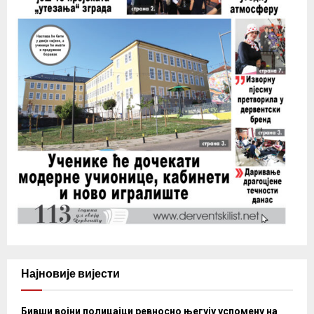
Најновије вијести
Бивши војни полицајци ревносно његују успомену на