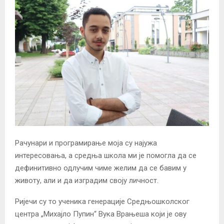
Рачунари и програмирање моја су најужа
интересовања, а средња школа ми је помогла да се
дефинитивно одлучим чиме желим да се бавим у
животу, али и да изградим своју личност.
Ријечи су то ученика генерације Средњошколског
центра „Михајло Пупин“ Вука Врањеша који је ову