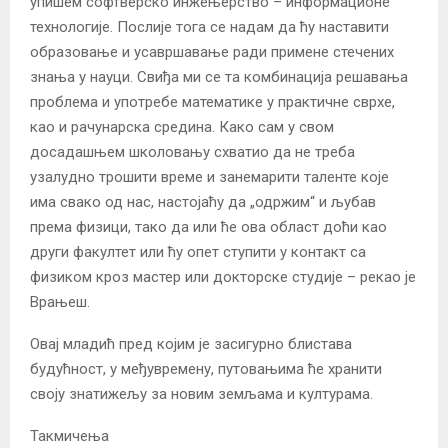
упишем софтверско инжењерство – информационе
технологије. Послије тога се надам да ћу наставити
образовање и усавршавање ради примене стечених
знања у науци. Свиђа ми се та комбинација решавања
проблема и употребе математике у практичне сврхе,
као и рачунарска средина. Како сам у свом
досадашњем школовању схватио да не треба
узалудно трошити време и занемарити таленте које
има свако од нас, настојаћу да „одржим“ и љубав
према физици, тако да или ће ова област доћи као
други факултет или ћу опет ступити у контакт са
физиком кроз мастер или докторске студије – рекао је
Врањеш.
Овај младић пред којим је засигурно блистава
будућност, у међувремену, путовањима ће хранити
своју знатижељу за новим земљама и културама.
Такмичења