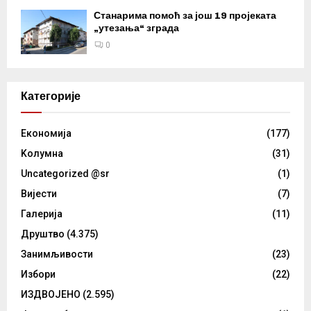
Станарима помоћ за још 19 пројеката
„утезања“ зграда
0
Категорије
Eкономија
(177)
Kолумнa
(31)
Uncategorized @sr
(1)
Вијести
(7)
Галерија
(11)
Друштво
(4.375)
Занимљивости
(23)
Избори
(22)
ИЗДВОЈЕНО
(2.595)