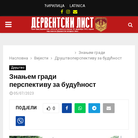
ЋИРИЛИЦА
LATINICA
Facebook
Instagram
Email
PRIMARY
MENU
Знањем гради
Насловна
Вијести
Друштво
перспективу за будућност
Друштво
Знањем гради
перспективу за будућност
05/07/2023
ПОДЈЕЛИ
0