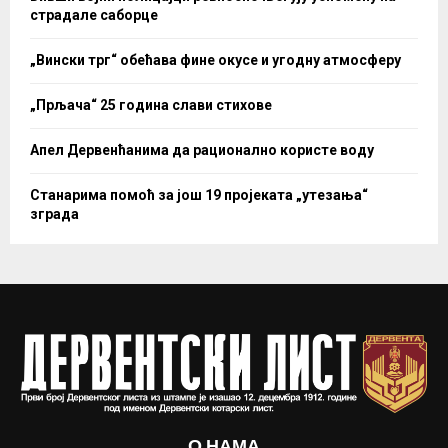
страдале саборце
„Вински трг“ обећава фине окусе и угодну атмосферу
„Прљача“ 25 година слави стихове
Апел Дервенћанима да рационално користе воду
Станарима помоћ за још 19 пројеката „утезања“
зграда
О НАМА