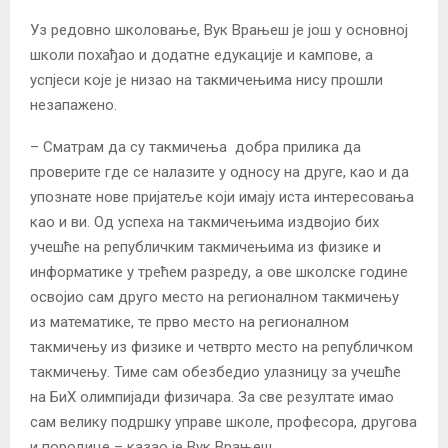
Уз редовно школовање, Вук Врањеш је још у основној
школи похађао и додатне едукације и кампове, а
успјеси које је низао на такмичењима нису прошли
незапажено.
– Сматрам да су такмичења добра прилика да
проверите где се налазите у односу на друге, као и да
упознате нове пријатеље који имају иста интересовања
као и ви. Од успеха на такмичењима издвојио бих
учешће на републичким такмичењима из физике и
информатике у трећем разреду, а ове школске године
освојио сам друго место на регионалном такмичењу
из математике, те прво место на регионалном
такмичењу из физике и четврто место на републичком
такмичењу. Тиме сам обезбедио улазницу за учешће
на БиХ олимпијади физичара. За све резултате имао
сам велику подршку управе школе, професора, другова
и породице – казао је Вук Врањеш.