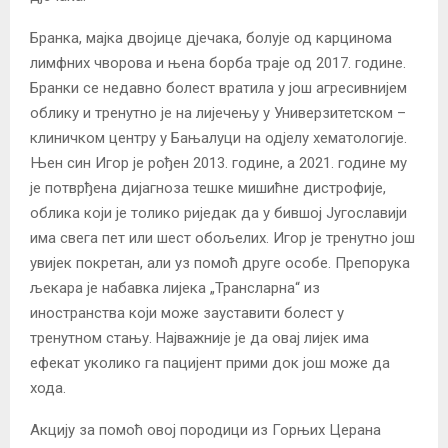
Бранка, мајка двојице дјечака, болује од карцинома
лимфних чворова и њена борба траје од 2017. године.
Бранки се недавно болест вратила у још агресивнијем
облику и тренутно је на лијечењу у Универзитетском –
клиничком центру у Бањалуци на одјелу хематологије.
Њен син Игор је рођен 2013. године, а 2021. године му
је потврђена дијагноза тешке мишићне дистрофије,
облика који је толико риједак да у бившој Југославији
има свега пет или шест обољелих. Игор је тренутно још
увијек покретан, али уз помоћ друге особе. Препорука
љекара је набавка лијека „Трансларна“ из
иностранства који може зауставити болест у
тренутном стању. Најважније је да овај лијек има
ефекат уколико га пацијент прими док још може да
хода.
Акцију за помоћ овој породици из Горњих Церана