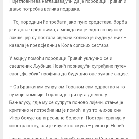
Пијетловићева наглашавајући да је породици Тривић и
даље потребна велика подршка.
– Тој породици ће требати јако пуно средстава, борба
је и даље пред њима, а можда им је сада за нијансу
лакше, јер су постали свјесни колико је људи уз њих –
казала је предсједница Кола српских сестара.
У акцију помоћи породици Тривић укључио се и
свештеник Љубиша Новић позивајући суграђане путем
свог „фејсбук“ профила да буду дио ове хумане акције.
– Са Бранкиним супругом Гораном сам одрастао и то
су моје комшије. Горан иде три пута дневно у
Бањалуку, гдје му се супруга поново лијечи, стање је
критично и потребна им је помоћ, а уз то њихов син
Игор болује од агресивне болести. Постоји терапија у
иностранству, али је изузетно скупа – рекао је Новић.
Глава породице, Горан Тривић, приликом Светосавског