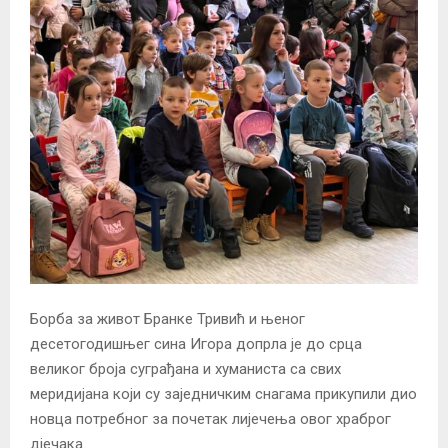
Борба за живот Бранке Тривић и њеног
десетогодишњег сина Игора допрла је до срца
великог броја суграђана и хуманиста са свих
меридијана који су заједничким снагама прикупили дио
новца потребног за почетак лијечења овог храброг
дјечака.