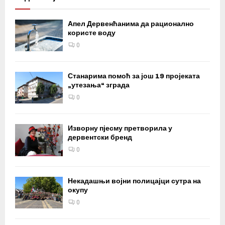
Апел Дервенћанима да рационално
користе воду
0
Станарима помоћ за још 19 пројеката
„утезања“ зграда
0
Изворну пјесму претворила у
дервентски бренд
0
Некадашњи војни полицајци сутра на
окупу
0