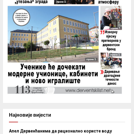
Најновије вијести
Апел Дервенћанима да рационално користе воду