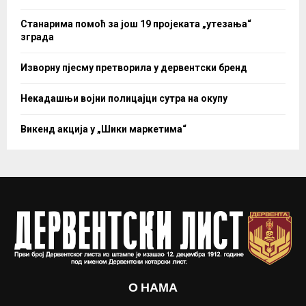
Станарима помоћ за још 19 пројеката „утезања“
зграда
Изворну пјесму претворила у дервентски бренд
Некадашњи војни полицајци сутра на окупу
Викенд акција у „Шики маркетима“
О НАМА