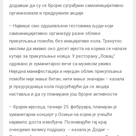
додавши да су се бројни суграђани самоиницијативно
организовали и придружили акцији.
– Највише смо одушевљени гестовима људи који
самоиницијативно организују разне облике
прикупљања помоћи, без иницијативе кола. Тренутно
мислим да имамо око десет мјеста на којима се налазе
кутије за прикупљање новца. У ресторану „Ловац“
одржано је хуманитарно вече са музиком уживо.
Ниједна манифестација и ниједан облик прикупљања
помоћи није мање битан, нити мање значајан – казала
је предсједница кола подсјећајући да се акција
наставља и да су планиране још бројне активности.
– Крајем мјесеца, тачније 25. фебруара, планиран је
хуманитарни концерт у Осињи на којем је учешће
најавило доста извођача. Познавајући тај крај
очекујемо велику подршку – казала је Додиг –