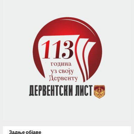
Задње објаве