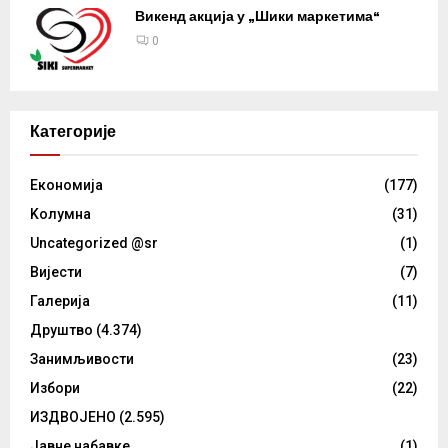
Викенд акција у „Шики маркетима“
0
Категорије
Eкономија
(177)
Kолумнa
(31)
Uncategorized @sr
(1)
Вијести
(7)
Галерија
(11)
Друштво
(4.374)
Занимљивости
(23)
Избори
(22)
ИЗДВОЈЕНО
(2.595)
Јавне набавке
(1)