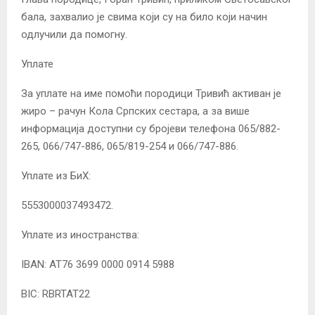
бала, захвалио је свима који су на било који начин
одлучили да помогну.
Уплате
За уплате на име помоћи породици Тривић активан је
жиро – рачун Кола Српских сестара, а за више
информација доступни су бројеви телефона 065/882-
265, 066/747-886, 065/819-254 и 066/747-886.
Уплате из БиХ:
5553000037493472.
Уплате из иностранства:
IBAN: AT76 3699 0000 0914 5988
BIC: RBRTAT22