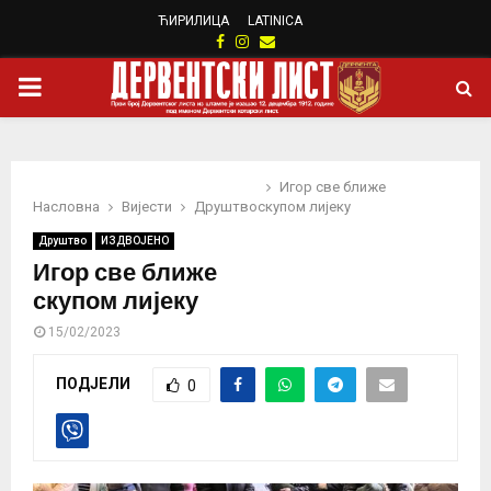
ЋИРИЛИЦА
LATINICA
Facebook
Instagram
Email
PRIMARY
MENU
Игор све ближе
Насловна
Вијести
Друштво
скупом лијеку
Друштво
ИЗДВОЈЕНО
Игор све ближе
скупом лијеку
15/02/2023
ПОДЈЕЛИ
0