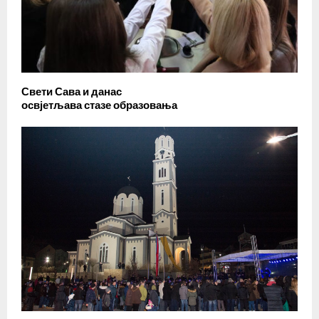
Свети Сава и данас
освјетљава стазе образовања