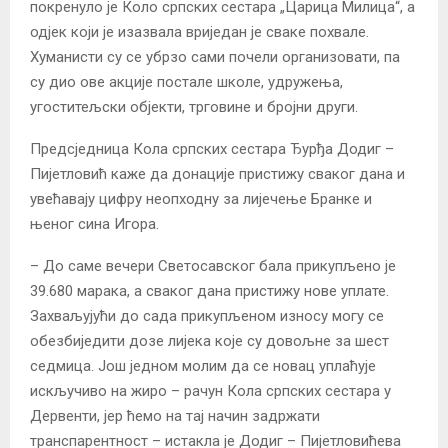
покренуло је Коло српских сестара „Царица Милица“, а
одјек који је изазвала вриједан је сваке похвале.
Хуманисти су се убрзо сами почели организовати, па
су дио ове акције постале школе, удружења,
угоститељски објекти, трговине и бројни други.
Предсједница Кола српских сестара Ђурђа Додиг –
Пијетловић каже да донације пристижу сваког дана и
увећавају цифру неопходну за лијечење Бранке и
њеног сина Игора.
– До саме вечери Светосавског бала прикупљено је
39.680 марака, а сваког дана пристижу нове уплате.
Захваљујући до сада прикупљеном износу могу се
обезбиједити дозе лијека које су довољне за шест
седмица. Још једном молим да се новац уплаћује
искључиво на жиро – рачун Кола српских сестара у
Дервенти, јер ћемо на тај начин задржати
транспарентност – истакла је Додиг – Пијетловићева