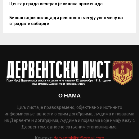
Центар града вечерас је винска променада
Бивши војни полицајци ревносно његују успомену на
страдале саборце
О НАМА
Циљ листа је правовремено, објективно и истинито
информисање јавности о свим догађајима, људима и појавама
из Дервенте и догађајима, људима и појавама које имају везу с
Дервентом, односно са њеним становницима.
Контакт:
derventskilist@gmail.com