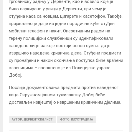
трговинску радњу у Дервенти, као и возило које је
било паркирано у улици у Дервенти, при чему је
отуђена каса са новцем, цигарете и касетофон. Такође,
пријављено је да је из једне породичне куће отуђен
мобилни телефон и накит. Оперативним радом на
терену полицијски службеници су идентификовали
наведено лице за које постоји основ сумње да је
извршило наведена кривична дјела. Отуђени предмети
су пронађени и након окончања поступка биће враћени
власницима – саопштено је из Полицијске управе
Добој.
Послије документовања предмета против наведеног
лица Окружном јавном тужилаштву Добој биће
достављен извјештај о извршеним кривичним дјелима.
АУТОР: ДЕРВЕНТСКИ ЛИСТ
ФОТО: ИЛУСТРАЦИЈА