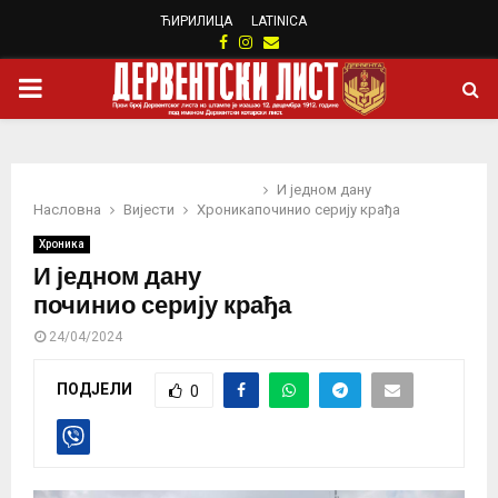
ЋИРИЛИЦА
LATINICA
Facebook
Instagram
Email
PRIMARY
MENU
И једном дану
Насловна
Вијести
Хроника
починио серију крађа
Хроника
И једном дану
починио серију крађа
24/04/2024
ПОДЈЕЛИ
0