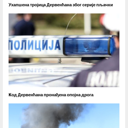
Ухапшена тројица Дервенћана због серије пљачки
Kод Дервенћана пронађена опојна дрога