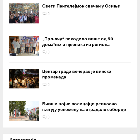
Свети Пантелејмон свечан у Осињи
0
„Прљачу“ походило више од 50
домаћих и пјесника из региона
0
Центар града вечерас је винска
променада
0
Бивши војни полицајци ревносно
његују успомену на страдале саборце
0