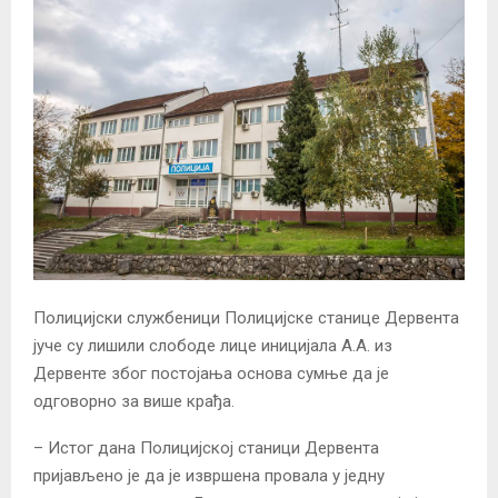
Полицијски службеници Полицијске станице Дервента
јуче су лишили слободе лице иницијала А.А. из
Дервенте због постојања основа сумње да је
одговорно за више крађа.
– Истог дана Полицијској станици Дервента
пријављено је да је извршена провала у једну