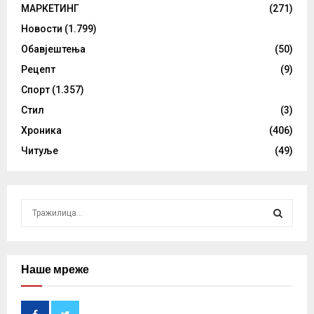
МАРКЕТИНГ
(271)
Новости
(1.799)
Обавјештења
(50)
Рецепт
(9)
Спорт
(1.357)
Стил
(3)
Хроника
(406)
Читуље
(49)
S
e
a
S
r
c
Наше мреже
E
h
f
A
o