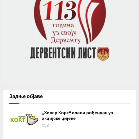
Задње објаве
„Хипер Корт“ слави рођендан уз
акцијске цијене
0