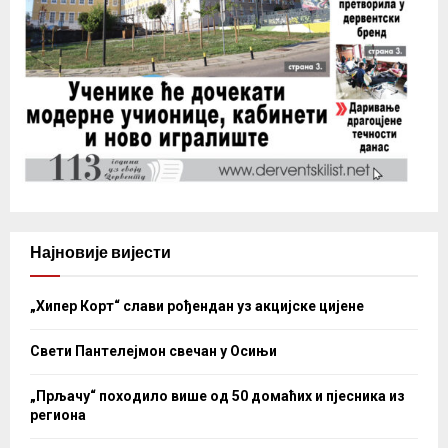
Најновије вијести
„Хипер Корт“ слави рођендан уз акцијске цијене
Свети Пантелејмон свечан у Осињи
„Прљачу“ походило више од 50 домаћих и пјесника из
региона