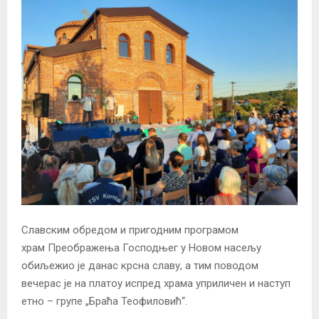
Славским обредом и пригодним програмом
храм Преображења Господњег у Новом насељу
обиљежио је данас крсна славу, а тим поводом
вечерас је на платоу испред храма уприличен и наступ
етно – групе „Браћа Теофиловић“.