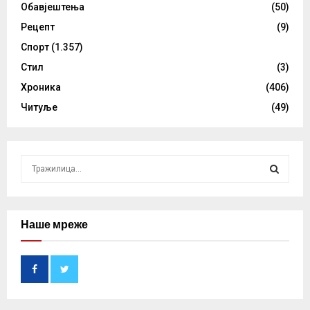
Обавјештења
(50)
Рецепт
(9)
Спорт
(1.357)
Стил
(3)
Хроника
(406)
Читуље
(49)
S
e
a
S
r
c
Наше мреже
E
h
f
A
o
r
R
:
C