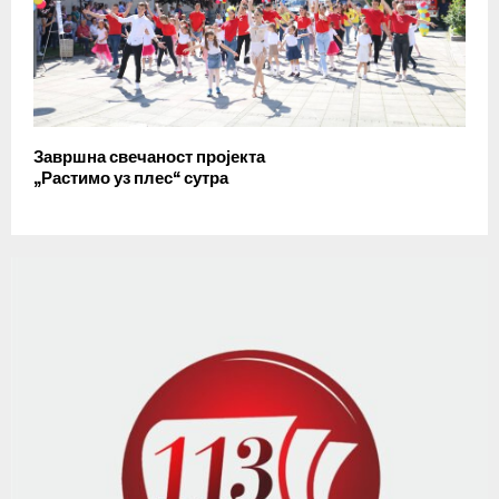
Завршна свечаност пројекта
„Растимо уз плес“ сутра