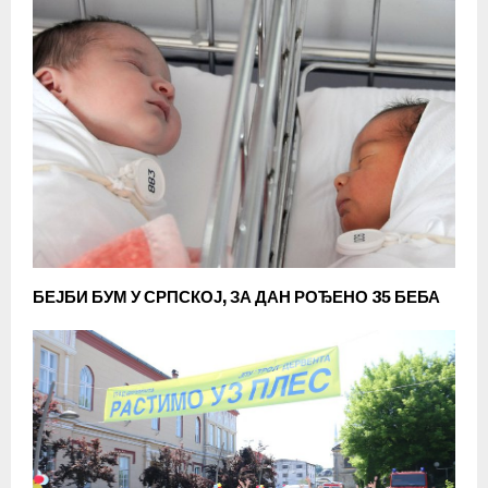
БЕЈБИ БУМ У СРПСКОЈ, ЗА ДАН РОЂЕНО 35 БЕБА