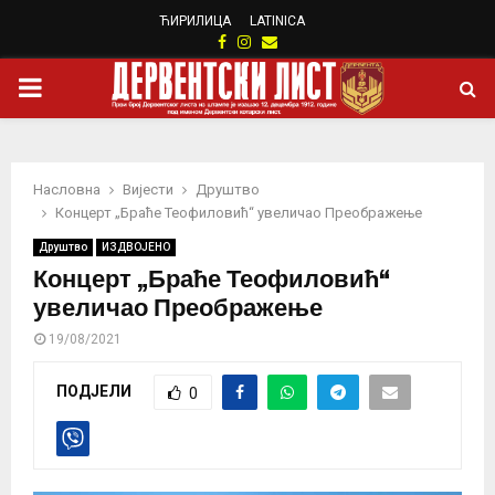
ЋИРИЛИЦА
LATINICA
Facebook
Instagram
Email
PRIMARY
MENU
Насловна
Вијести
Друштво
Концерт „Браће Теофиловић“ увеличао Преображење
Друштво
ИЗДВОЈЕНО
Концерт „Браће Теофиловић“
увеличао Преображење
19/08/2021
ПОДЈЕЛИ
0