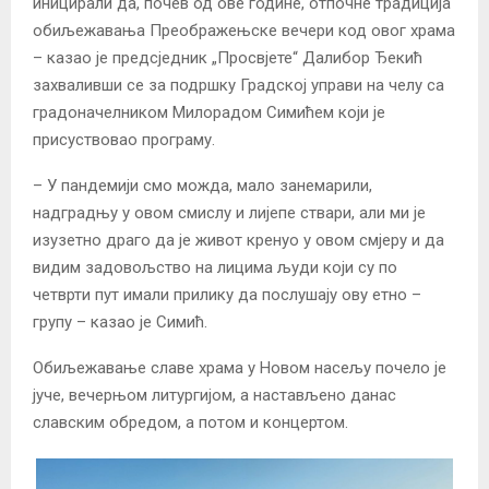
иницирали да, почев од ове године, отпочне традиција
обиљежавања Преображењске вечери код овог храма
– казао је предсједник „Просвјете“ Далибор Ђекић
захваливши се за подршку Градској управи на челу са
градоначелником Милорадом Симићем који је
присуствовао програму.
– У пандемији смо можда, мало занемарили,
надградњу у овом смислу и лијепе ствари, али ми је
изузетно драго да је живот кренуо у овом смјеру и да
видим задовољство на лицима људи који су по
четврти пут имали прилику да послушају ову етно –
групу – казао је Симић.
Обиљежавање славе храма у Новом насељу почело је
јуче, вечерњом литургијом, а настављено данас
славским обредом, а потом и концертом.