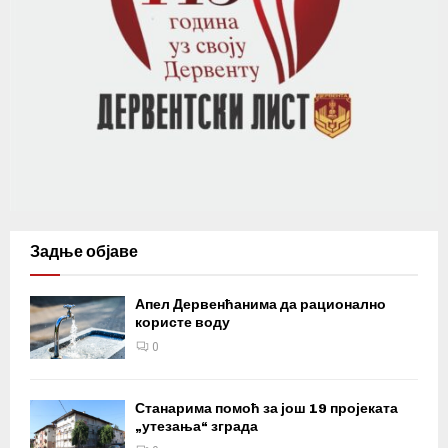
Задње објаве
Апел Дервенћанима да рационално
користе воду
0
Станарима помоћ за још 19 пројеката
„утезања“ зграда