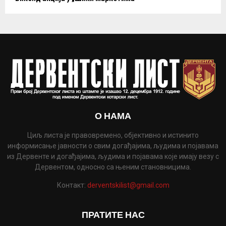
О НАМА
Циљ листа је правовремено, објективно и истинито
информисање јавности о свим догађајима, људима и појавама
из Дервенте и догађајима, људима и појавама које имају везу с
Дервентом, односно са њеним становницима.
Контакт:
derventskilist@gmail.com
ПРАТИТЕ НАС