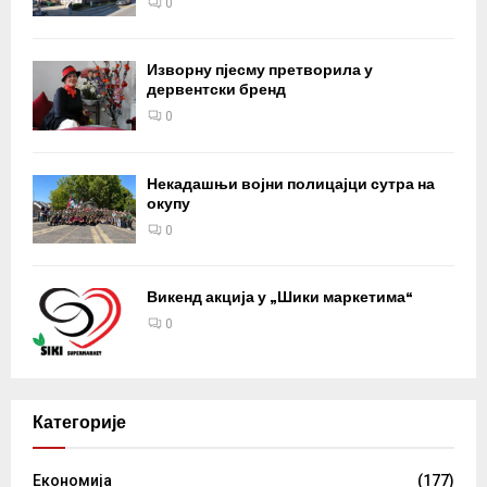
0
Изворну пјесму претворила у
дервентски бренд
0
Некадашњи војни полицајци сутра на
окупу
0
Викенд акција у „Шики маркетима“
0
Категорије
Eкономија
(177)