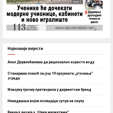
Најновије вијести
Апел Дервенћанима да рационално користе воду
Станарима помоћ за још 19 пројеката „утезања“
зграда
Изворну пјесму претворила у дервентски бренд
Некадашњи војни полицајци сутра на окупу
Викенд акција у „Шики маркетима“