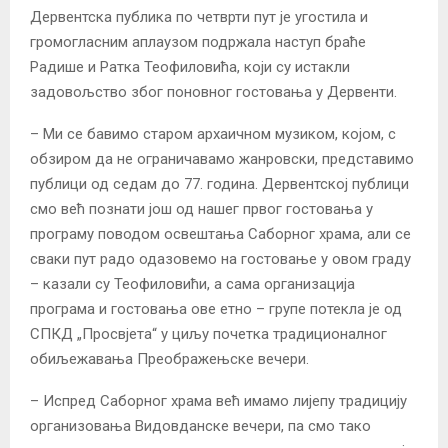
Дервентска публика по четврти пут је угостила и
громогласним аплаузом подржала наступ браће
Радише и Ратка Теофиловића, који су истакли
задовољство због поновног гостовања у Дервенти.
– Ми се бавимо старом архаичном музиком, којом, с
обзиром да не ограничавамо жанровски, представимо
публици од седам до 77. година. Дервентској публици
смо већ познати још од нашег првог гостовања у
програму поводом освештања Саборног храма, али се
сваки пут радо одазовемо на гостовање у овом граду
– казали су Теофиловићи, а сама организација
програма и гостовања ове етно – групе потекла је од
СПКД „Просвјета“ у циљу почетка традиционалног
обиљежавања Преображењске вечери.
– Испред Саборног храма већ имамо лијепу традицију
организовања Видовданске вечери, па смо тако