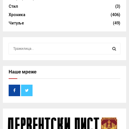
Стил
(3)
Хроника
(406)
Читуље
(49)
S
e
a
S
r
c
Наше мреже
E
h
f
A
o
r
R
:
C
H