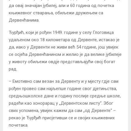
да овај значајан јубилеј, али и 60 година од почетка
књижевног стварања, обиљежи дружењем са
Дервенћанима.
Ђурђић, који је рођен 1949. године у селу Глоговица
удаљеном око 18 километара од Дервенте, истакао је
да, иако у Дервенти не живи већ 54 године, још увијек
се осјећа Дервенћанином и желио је да велике јубилеје
у животу обиљежи овдје представљајући свој богат
рад.
– Емотивно сам везан за Дервенту и у мјесту гдје сам
рођен провео сам најљепше године свог дјетињства,
средњошколске дане и годину послије средње школе,
радећи као хонорарац у „Дервентском листу“. Због
свих успомена, увијек кажем да сам „од Дервенте“ –
рекао је Ђурђић присјетивши се и својих књижевних
почетака.