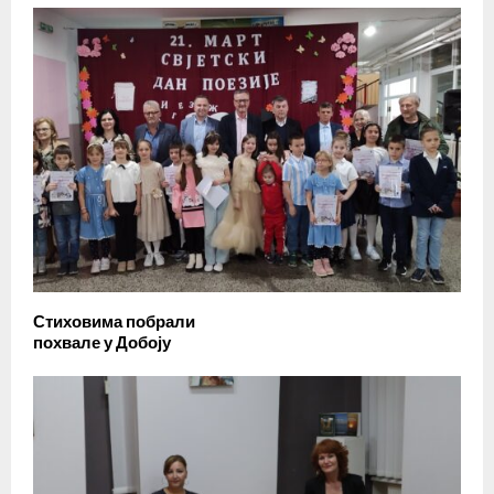
Стиховима побрали
похвале у Добоју