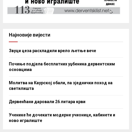
Најновије вијести
Звуци цеза расхладили врело љетње вече
Почиње подјела бесплатних уџбеника дервентским
основцима
Молитва на Каурској обали, па зједнички поход на
светилишта
Дервенћани даровали 26 литара крви
Ученике ће дочекати модерне учионице, кабинети и
ново игралиште