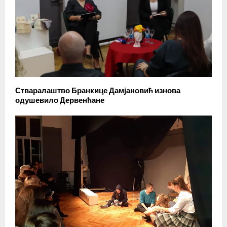
Стваралаштво Бранкице Дамјановић изнова
одушевило Дервенћане