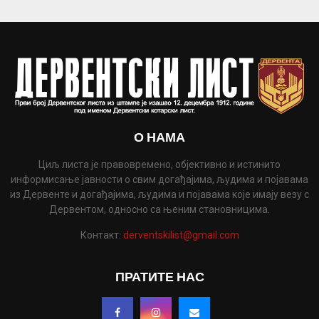
О НАМА
Циљ листа је правовремено, објективно и истинито
информисање јавности о свим догађајима, људима и појавама
из Дервенте и догађајима, људима и појавама које имају везу с
Дервентом, односно са њеним становницима.
Контакт:
derventskilist@gmail.com
ПРАТИТЕ НАС