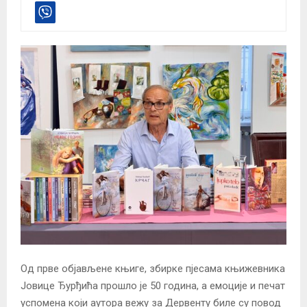
Од прве објављене књиге, збирке пјесама књижевника
Јовице Ђурђића прошло је 50 година, а емоције и печат
успомена који аутора вежу за Дервенту биле су повод