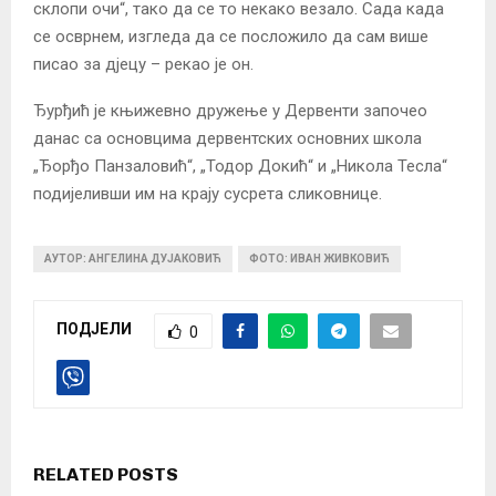
склопи очи“, тако да се то некако везало. Сада када
се осврнем, изгледа да се посложило да сам више
писао за дјецу – рекао је он.
Ђурђић је књижевно дружење у Дервенти започео
данас са основцима дервентских основних школа
„Ђорђо Панзаловић“, „Тодор Докић“ и „Никола Тесла“
подијеливши им на крају сусрета сликовнице.
АУТОР: АНГЕЛИНА ДУЈАКОВИЋ
ФОТО: ИВАН ЖИВКОВИЋ
ПОДЈЕЛИ
0
RELATED POSTS