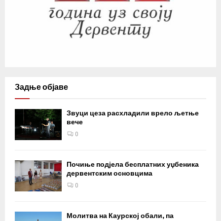
Задње објаве
Звуци цеза расхладили врело љетње
вече
0
Почиње подјела бесплатних уџбеника
дервентским основцима
0
Молитва на Каурској обали, па