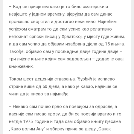
– Кад се присјетим како је то било аматерски и
невјешто у једном времену, вјерујем да сам данас
пронашао свој стил и достигао неки ниво. Највећим
успјехом сматрам то да сам успио као релативно
непознат српски писац у Хрватској, у мјесту гдје живим,
и да сам успио да објавим изабрана дјела од 15 књига.
Такође, објавио сам у посљедње двије године двије –
три лијепе књиге којим сам задовољан – додао је овај
књижевник.
Током шест деценија стварања, Ђурђић је исписао
стране више од 50 дјела, а како је казао, највише се
чини да је писао за најмлађе.
– Некако сам почео прво са поезијом за одрасле, а
касније сам писао прозу, да би се поезији вратио и то
негдје 1975. године и тада сам објавио књигу пјесама
„Како волим Ану“ и збирку прича за дјецу „Санак