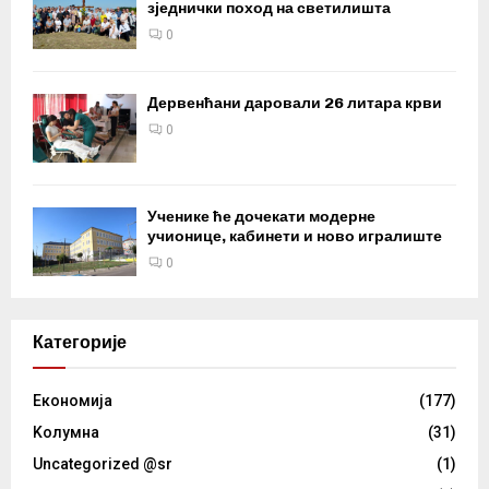
зједнички поход на светилишта
0
Дервенћани даровали 26 литара крви
0
Ученике ће дочекати модерне
учионице, кабинети и ново игралиште
0
Категорије
Eкономија
(177)
Kолумнa
(31)
Uncategorized @sr
(1)