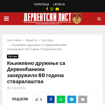
ЋИРИЛИЦА
LATINICA
Facebook
Instagram
Email
PRIMARY
MENU
Насловна
Вијести
Култура
Књижевно дружење са Дервенћанима
заокружило 60 година стваралаштва
Култура
Књижевно дружење са
Дервенћанима
заокружило 60 година
стваралаштва
15/04/2024
ПОДЈЕЛИ
0