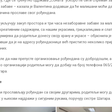
, гдје се тренутно одржава „Соната“ ускоро ће бити спреман за
забаве – казала је Валентина додавши да ће малишани моћи да
ачина прославе свог рођендана.
 укључују закуп простора и три часа незаборавне забаве за ма
креативним садржајем, са нашим украсима, грицкалицама и сла
умијева да родитељи донесу своју храну и украсе – објаснила ј
вши да је на адресу рођендаонице већ пристигло неколико при
них.
еле да нам препусте организовање рођендана су добродошли, a
о организацији родитељи могу да добију на број телефона 065/
тара.
е
 прослављају рођендан са својим другарима, родитељи могу д
у у њихови најдражи у сигурним рукама, поручују сестре Шатара.