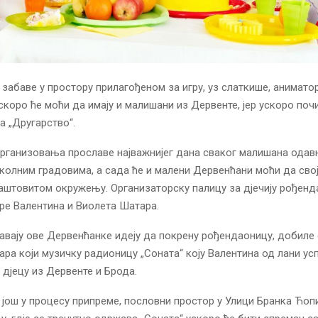
забаве у простору прилагођеном за игру, уз слаткише, анимато
скоро ће моћи да имају и малишани из Дервенте, јер ускоро по
 „Другарство“.
рганизовања прославе најважнијег дана сваког малишана одавн
околним градовима, а сада ће и малени Дервенћани моћи да свој
аштовитом окружењу. Организаторску палицу за дјечију рођенд
ре Валентина и Виолета Шатара.
вају ове Дервенћанке идеју да покрену рођендаоницу, добиле 
ара који музичку радионицу „Соната“ коју Валентина од лани ус
 дјецу из Дервенте и Брода.
е још у процесу припреме, пословни простор у Улици Бранка Ћопи