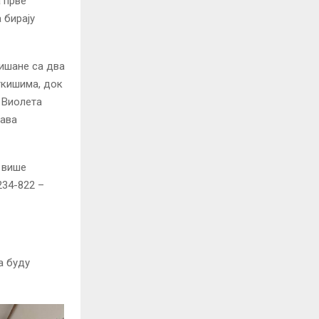
 прве
 бирају
лишане са два
ткишима, док
е Виолета
јава
 више
234-822 –
а буду