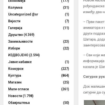
Новом насељу
Eкономија
(177)
рођенданске 
Kолумнa
(31)
између два н
Uncategorized @sr
(1)
Вијести
(7)
– Први пакет
аниматора и 
Галерија
(11)
други подраз
Друштво
(4.369)
Шатара, дода
Занимљивости
(23)
заинтересова
Избори
(22)
– Сви који ж
ИЗДВОЈЕНО
(2.594)
информација 
Јавне набавке
(1)
казала је Ша
Конкурси
(227)
Култура
(864)
Сигурне рук
Магазин
(25)
Док малишани
Мали огласи
(261)
сигурни да с
Новости
(1.798)
Обавјештења
(50)