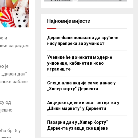
Најновије вијести
Дервенћани показали да врућине
ре и
нису препрека за хуманост
чиње са радом
Ученике ће дочекати модерне
учионице, кабинети и ново
о је
игралиште
 „диван дан“
анске забаве
Специјална акција само данас у
„Хипер корту“ Дервента
су од
Акцијске цијене и овог четвртка у
„Шики маркету“ у Дервенти
пјешно
Пазарни дан у „Хипер Корту“
Дервента уз акцијске цијене
ћа бр. 5 у