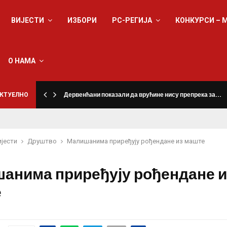
ВИЈЕСТИ
ИЗБОРИ
РС-РЕГИЈА
КОНКУРСИ – 
О НАМА
КТУЕЛНО
Дервенћани показали да врућине нису препрека за…
ијести
Друштво
Малишанима приређују рођендане из маште
анима приређују рођендане и
е