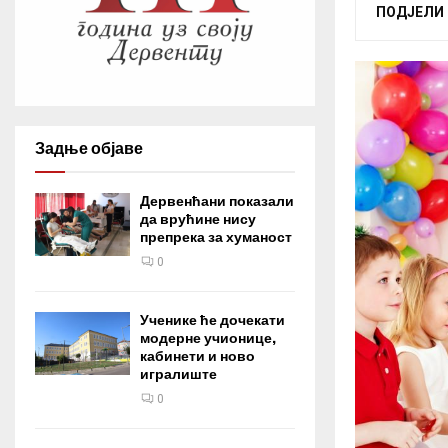
ПОДЈЕЛИ
Задње објаве
Дервенћани показали
да врућине нису
препрека за хуманост
0
Ученике ће дочекати
модерне учионице,
кабинети и ново
игралиште
0