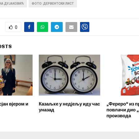
ИНА ДУЈАКОВИЋ
ФОТО: ДЕРВЕНТСКИ ЛИСТ
0
OSTS
јан вјером и
Казаљке у недјељу иду час
„Фереро“ из п
уназад
повлачи дио 
производа