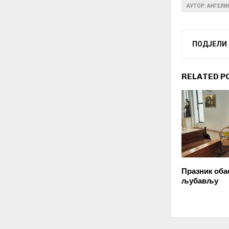
АУТОР: АНГЕЛ
ПОДЈЕЛИ
RELATED P
Празник обас
љубављу