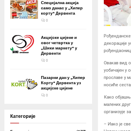
Специјална акција
само данас у „Хипер
корту“ Дервента
0
Рођенданске 
Акцијске цијене и
овог четвртка у
декорације у
„Шики маркету“ у
рођендаоница
Дервенти
0
Овакaв вид о
уобичајен у 
прославе у м
Пазарни дан у „Хипер
Корту“ Дервента уз
носиће сеста
акцијске цијене
0
Како објашња
малених друг
организује за
Категорије
– Иако је св