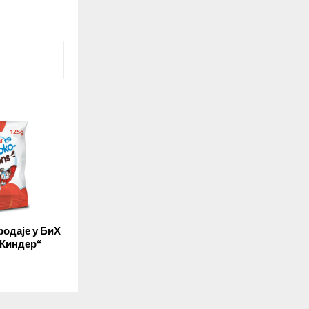
родаје у БиХ
„Киндер“