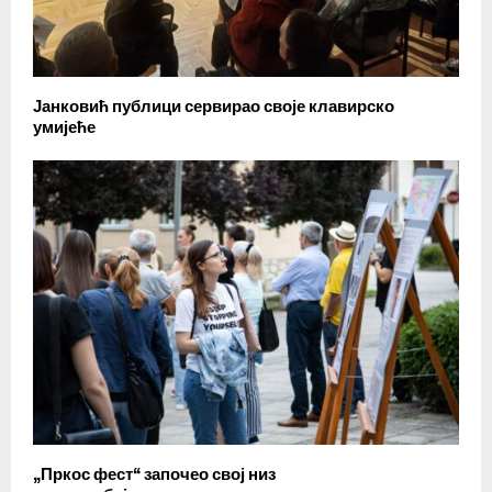
Јанковић публици сервирао своје клавирско
умијеће
„Пркос фест“ започео свој низ