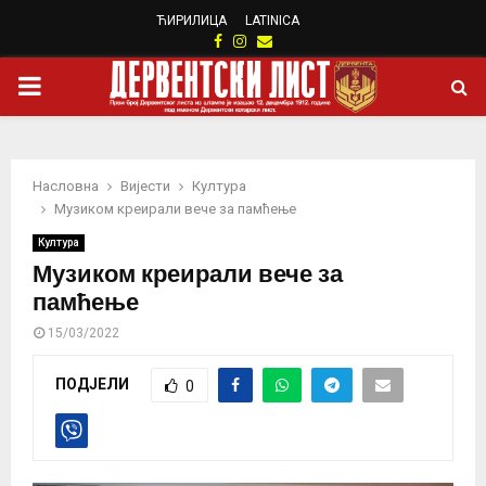
ЋИРИЛИЦА
LATINICA
Facebook
Instagram
Email
PRIMARY
MENU
Насловна
Вијести
Култура
Музиком креирали вече за памћење
Култура
Музиком креирали вече за
памћење
15/03/2022
ПОДЈЕЛИ
0