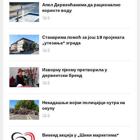
Апел Дервенћанима да рационално
користе воду
0
Станарима помоћ за још 19 пројеката
„утезања“ зграда
0
Изворну пјесму претворила у
дервентски бренд
0
Некадашњи војни полицајци сутра на
окупу
0
Викенд акција у „Шики маркетима“