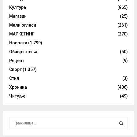
Култура
(865)
Магазин
(25)
Мали огласи
(261)
МАРКЕТИНГ
(270)
Новости
(1.799)
Обавјештења
(50)
Рецепт
(9)
Спорт
(1.357)
Стил
(3)
Хроника
(406)
Читуље
(49)
S
e
a
S