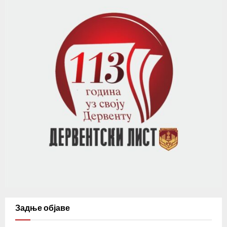
Задње објаве