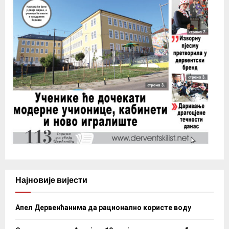
Најновије вијести
Апел Дервенћанима да рационално користе воду