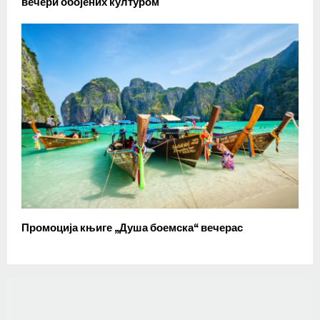
вечери обојених културом
Промоција књиге „Душа боемска“ вечерас