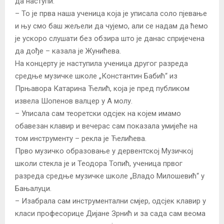
да наступи.
– То је прва наша ученица која је уписала соло пјевање
и њу смо баш жељели да чујемо, али се надам да ћемо
је ускоро слушати без обзира што је данас спријечена
да дође – казала је Жунићева.
На концерту је наступила ученица другог разреда
средње музичке школе „Константин Бабић“ из
Прњавора Катарина Ћелић, која је пред публиком
извела Шопенов валцер у А молу.
– Уписала сам теоретски одсјек на којем имамо
обавезан клавир и вечерас сам показала умијеће на
том инструменту – рекла је Ћелићева.
Прво музичко образовање у дервентској Музичкој
школи стекла је и Теодора Топић, ученица првог
разреда средње музичке школе „Владо Милошевић“ у
Бањалуци.
– Изабрала сам инструментални смјер, одсјек клавир у
класи професорице Дијане Зрнић и за сада сам веома