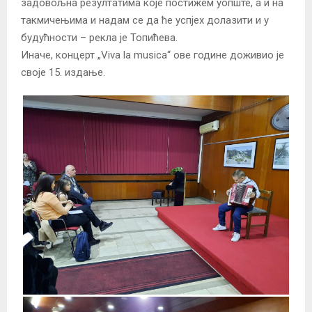
задовољна резултатима које постижем уопште, а и на
такмичењима и надам се да ће успјех долазити и у
будућности – рекла је Топићева.
Иначе, концерт „Viva la musica“ ове године доживио је
своје 15. издање.