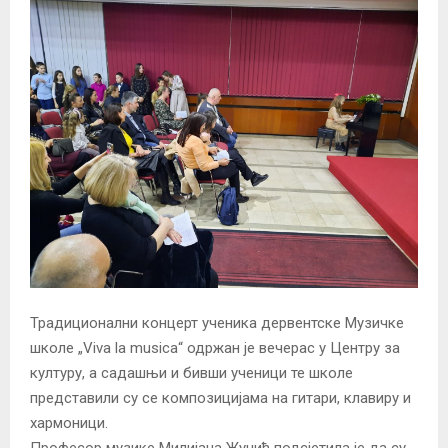
Традиционални концерт ученика дервентске Музичке
школе „Viva la musica“ одржан је вечерас у Центру за
културу, а садашњи и бивши ученици те школе
представили су се композицијама на гитари, клавиру и
хармоници.
Професор музике Милијана Жунић подсјетила је да су