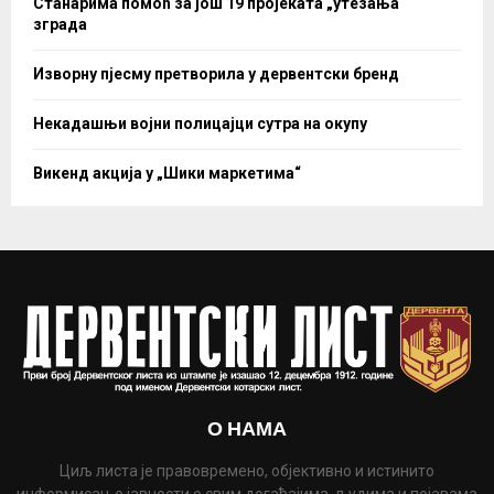
Станарима помоћ за још 19 пројеката „утезања“
зграда
Изворну пјесму претворила у дервентски бренд
Некадашњи војни полицајци сутра на окупу
Викенд акција у „Шики маркетима“
О НАМА
Циљ листа је правовремено, објективно и истинито