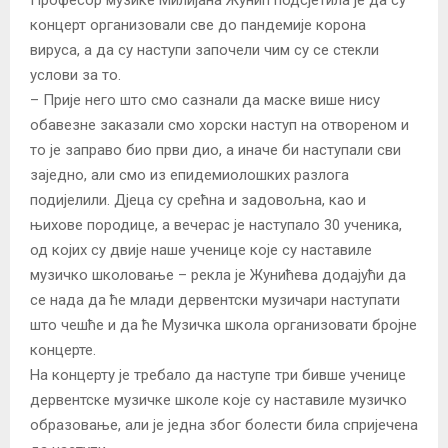
концерт организовали све до пандемије корона
вируса, а да су наступи започели чим су се стекли
услови за то.
– Прије него што смо сазнали да маске више нису
обавезне заказали смо хорски наступ на отвореном и
то је заправо био први дио, а иначе би наступали сви
заједно, али смо из епидемиолошких разлога
подијелили. Дјеца су срећна и задовољна, као и
њихове породице, а вечерас је наступало 30 ученика,
од којих су двије наше ученице које су наставиле
музичко школовање – рекла је Жунићева додајући да
се нада да ће млади дервентски музичари наступати
што чешће и да ће Музичка школа организовати бројне
концерте.
На концерту је требало да наступе три бивше ученице
дервентске музичке школе које су наставиле музичко
образовање, али је једна због болести била спријечена