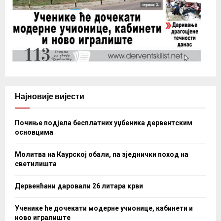
Најновије вијести
Почиње подјела бесплатних уџбеника дервентским
основцима
Молитва на Каурској обали, па зједнички поход на
светилишта
Дервенћани даровали 26 литара крви
Ученике ће дочекати модерне учионице, кабинети и
ново игралиште