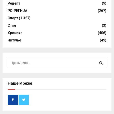
Рецепт
(9)
РС-РЕГИЈА
(267)
Спорт
(1.357)
Стил
(3)
Хроника
(406)
Читуље
(49)
S
e
a
S
r
c
Наше мреже
E
h
f
A
o
r
R
:
C