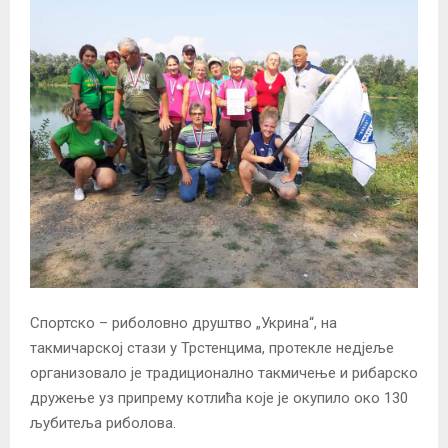
Спортско – риболовно друштво „Укрина“, на
такмичарској стази у Трстенцима, протекле недјеље
организовало је традиционално такмичење и рибарско
дружење уз припрему котлића које је окупило око 130
љубитеља риболова.