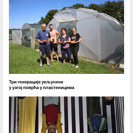
Три генерације укључене
у узгој поврћа у пластеницима