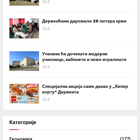
0
Дервенћани даровали 26 литара крви
0
Ученике ће дочекати модерне
учионице, кабинети и ново игралиште
0
Специјална акција само данас у „Хипер
корту“ Дервента
0
Категорије
Eкономија
(177)