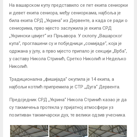
На вашарском купу представило се пет екипа сениорки
и девет екипа сениора, међу сениоркама, најбоља је
била екипа СРД „Укрина“ из Дервенте, а када се ради о
сениорима, прво мјесто заслужила је екипа СРД
„Укрински цвијет“ из Прњавора. У склопу „Вашарског
купа“, проглашени су и побједници „сомијаде“, која је
одржана у јулу, а прво мјесто припало је секцији „Врба“,
у саставу Никола Стринић, Сретко Николић и Недељко
Николић.
Традиционална „фишијада“ окупила је 14 екипа, а
најбољи котлић припремила је СТР „Дуга“ Дервента.
Предсједник СРД „Укрина“ Никола Стринић казао је да
су такмичења протекла у пријатној атмосфери уз
позитиван такмичарски дух, те велики одзив учесника.