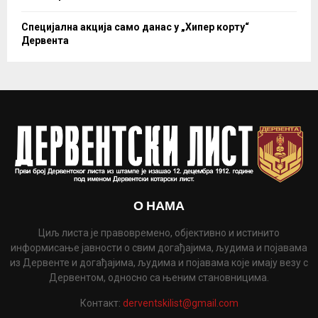
Специјална акција само данас у „Хипер корту“
Дервента
О НАМА
Циљ листа је правовремено, објективно и истинито
информисање јавности о свим догађајима, људима и појавама
из Дервенте и догађајима, људима и појавама које имају везу с
Дервентом, односно са њеним становницима.
Контакт:
derventskilist@gmail.com