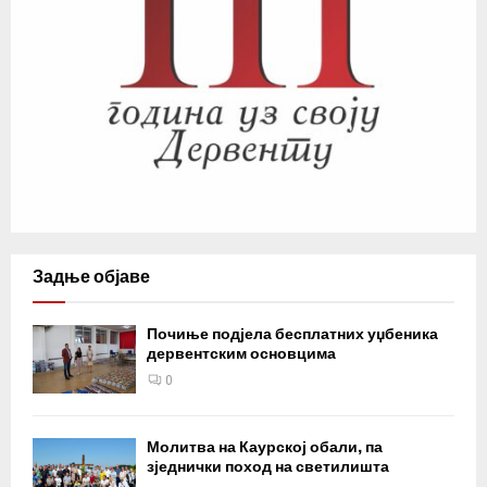
Задње објаве
Почиње подјела бесплатних уџбеника
дервентским основцима
0
Молитва на Каурској обали, па
зједнички поход на светилишта