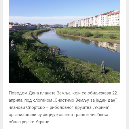
Поводом Дана планете Земље, који се обиљежава 22.
априла, под слоганом „Очистимо Земљу за један дан“
чланови Спортско – риболовног друштва „Укрина“
организовали су акцију кошења траве и чишћења
обала ријеке Укрине.