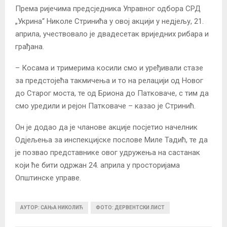
Према ријечима предсједника Управног одбора СРД
„Укрина“ Николе Стринића у овој акцији у недјељу, 21.
априла, учествовало је двадесетак вриједних рибара и
грађана.
– Косама и тримерима косили смо и уређивали стазе
за предстојећа такмичења и то на релацији од Новог
до Старог моста, те од Бриона до Патковаче, с тим да
смо уредили и рејон Патковаче – казао је Стринић.
Он је додао да је чланове акције посјетио начелник
Одјељења за инспекцијске послове Миле Тадић, те да
је позвао представнике овог удружења на састанак
који ће бити одржан 24. априла у просторијама
Општинске управе.
АУТОР: САЊА НИКОЛИЋ
ФОТО: ДЕРВЕНТСКИ ЛИСТ