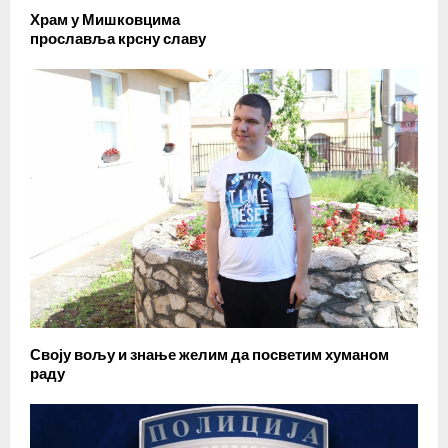
Храм у Мишковцима
прославља крсну славу
Своју вољу и знање желим да посветим хуманом
раду