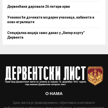
Дервенћани даровали 26 литара крви
Ученике ће дочекати модерне учионице, кабинети и
ново игралиште
Специјална акција само данас у „Хипер корту“
Дервента
О НАМА
Циљ листа је правовремено, објективно и истинито
информисање јавности о свим догађајима, људима и појавама