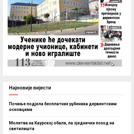
Најновије вијести
Почиње подјела бесплатних уџбеника дервентским
основцима
Молитва на Каурској обали, па зједнички поход на
светилишта