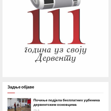
Задње објаве
Почиње подјела бесплатних уџбеника
дервентским основцима
0