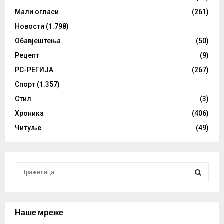
Мали огласи
(261)
Новости
(1.798)
Обавјештења
(50)
Рецепт
(9)
РС-РЕГИЈА
(267)
Спорт
(1.357)
Стил
(3)
Хроника
(406)
Читуље
(49)
S
e
a
S
r
c
Наше мреже
E
h