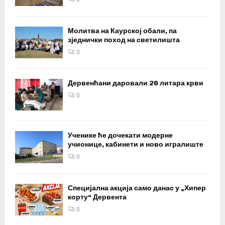
Молитва на Каурској обали, па
зједнички поход на светилишта
0
Дервенћани даровали 26 литара крви
0
Ученике ће дочекати модерне
учионице, кабинети и ново игралиште
0
Специјална акција само данас у „Хипер
корту“ Дервента
0