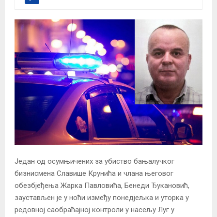
Један од осумњичених за убиство бањалучког
бизнисмена Славише Крунића и члана његовог
обезбјеђења Жарка Павловића, Бенеди Ђукановић,
заустављен је у ноћи између понедјељка и уторка у
редовној саобраћајној контроли у насељу Луг у