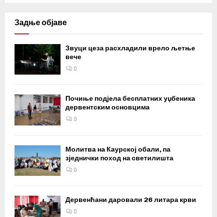
Задње објаве
Звуци цеза расхладили врело љетње
вече
0
Почиње подјела бесплатних уџбеника
дервентским основцима
0
Молитва на Каурској обали, па
зједнички поход на светилишта
0
Дервенћани даровали 26 литара крви
0