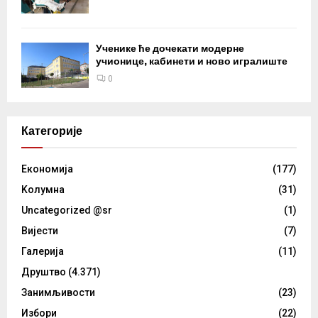
Ученике ће дочекати модерне
учионице, кабинети и ново игралиште
0
Категорије
Eкономија
(177)
Kолумнa
(31)
Uncategorized @sr
(1)
Вијести
(7)
Галерија
(11)
Друштво
(4.371)
Занимљивости
(23)
Избори
(22)