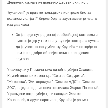
Дервенти, сазнаје незванично Дервентски лист.
Ђукановић је вријеме полицијске контроле био за
воланом „голфа 7“ бијеле боје, а заустављен је нешто
иза два часа.
Он је подргнут редовној саобраћајној контроли и
пуштен је, јер у том тренутку није постојала сумња
да је учествовао у убиству Крунића – потврђено
нам је из добро обавијештених полицијских
кругова.
У сачекуши у Гламочанима синоћ је убијен Славиша
Крунић власник компанија “Сектор Секјурити”,
“Житопека”, “Житопродукт”, “Сектор АДС” и “Сектор
ЗОС”, те један од његових пратилаца Жарко Павловић.
У размјени ватре убијен је и нападач Жељко
Ковачевић, а други паратилац Крунића је рањен.