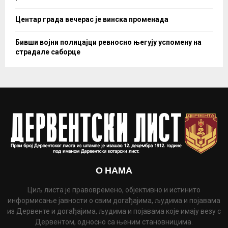
Центар града вечерас је винска променада
Бивши војни полицајци ревносно његују успомену на
страдале саборце
О НАМА
Циљ листа је правовремено, објективно и истинито
информисање јавности о свим догађајима, људима и појавама
из Дервенте и догађајима, људима и појавама које имају везу с
Дервентом, односно са њеним становницима.