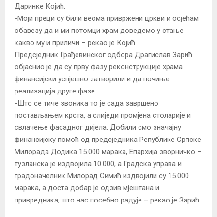
Даринке Којић.
-Моји преци су били веома привржени цркви и осјећам
обавезу да и ми потомци храм доведемо у стање
какво му и приличи – рекао је Којић.
Предсједник Грађевинског одбора Драгислав Зарић
објаснио је да су прву фазу реконструкције храма
финансијски успјешно затворили и да почиње
реализација друге фазе.
-Што се тиче звоника то је сада завршено
постављањем крста, а слиједи промјена столарије и
свлачење фасадног дијела. Добили смо значајну
финансијску помоћ од предсједника Републике Српске
Милорада Додика 15.000 марака, Епархија зворничко –
тузланска је издвојила 10.000, а Градска управа и
градоначелник Милорад Симић издвојили су 15.000
марака, а доста добар је одзив мјештана и
привредника, што нас посебно радује – рекао је Зарић.