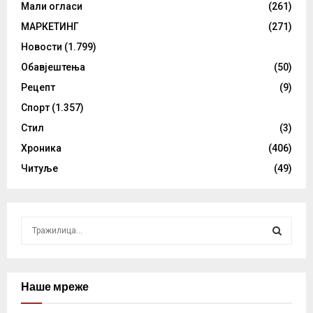
Мали огласи
(261)
МАРКЕТИНГ
(271)
Новости
(1.799)
Обавјештења
(50)
Рецепт
(9)
Спорт
(1.357)
Стил
(3)
Хроника
(406)
Читуље
(49)
S
e
a
S
r
c
Наше мреже
E
h
f