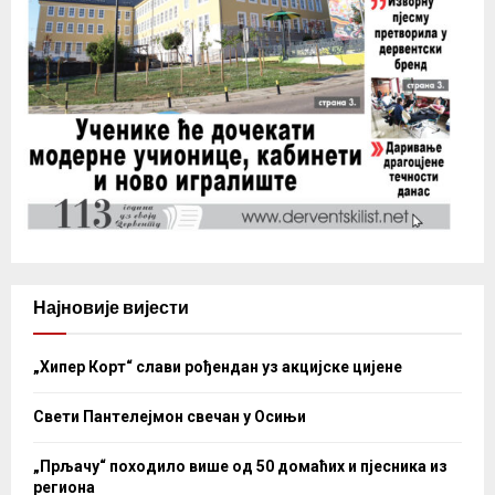
Најновије вијести
„Хипер Корт“ слави рођендан уз акцијске цијене
Свети Пантелејмон свечан у Осињи
„Прљачу“ походило више од 50 домаћих и пјесника из
региона