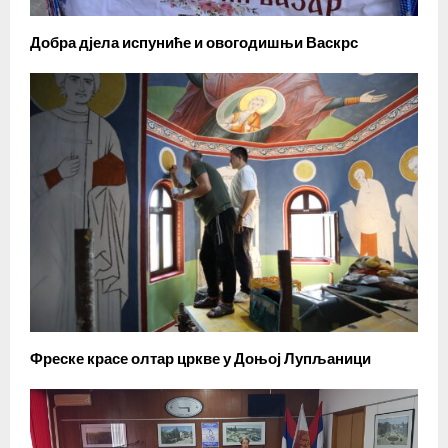
Добра дјела испуниће и овогодишњи Васкрс
Фреске красе олтар цркве у Доњој Лупљаници