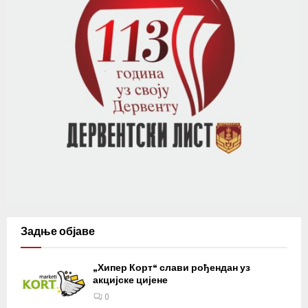
Задње објаве
„Хипер Корт“ слави рођендан уз
акцијске цијене
0