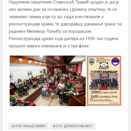
Надлежни свештеник Славољуб Тривић додао је да је
ово велики дан за сочаничку Црквену општину, те се
захвалио свима који су до сада учествовали у
реконструкцији храма, те дародавцу данашње хране за
раднике Миливоју Ђукићу са породицом.
Реконструкција цркве која датира из 1930-тих година
прошлог вијека планирана је у три фазе.
АУТОР: НЕНАД СИМИЋ
ФОТО: ДЕРВЕНТСКИ ЛИСТ