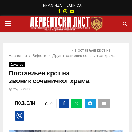
ЋИРИЛИЦА
LATINICA
Facebook
Instagram
Email
PRIMARY
MENU
Постављен крст на
Насловна
Вијести
Друштво
звоник сочаничког храма
Друштво
Постављен крст на
звоник сочаничког храма
25/04/2023
ПОДЈЕЛИ
0