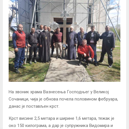
На звоник храма Вазнесења Господњег у Великој
Сочаници, чија је обнова почела половином фебруара,
данас је постављен крст.
Крст висине 2,5 метара и ширине 1,6 метара, тежак је
око 150 килограма, а дар је супружника Видомира и