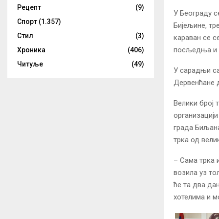
Рецепт
(9)
У Београду с
Спорт
(1.357)
Бијељине, тр
Стил
(3)
караван се се
посљедња и н
Хроника
(406)
Читуље
(49)
У сарадњи са
Дервенћане д
Велики број 
организацији
града Биљана
трка од вели
– Сама трка 
возила уз то
ће та два да
хотелима и м