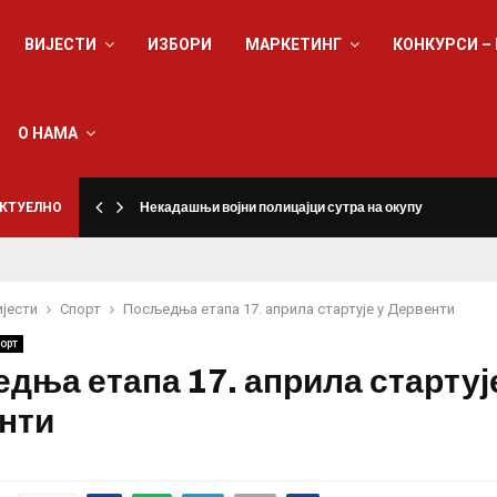
ВИЈЕСТИ
ИЗБОРИ
МАРКЕТИНГ
КОНКУРСИ –
О НАМА
КТУЕЛНО
Некадашњи војни полицајци сутра на окупу
ијести
Спорт
Посљедња етапа 17. априла стартује у Дервенти
орт
дња етапа 17. априла стартуј
нти