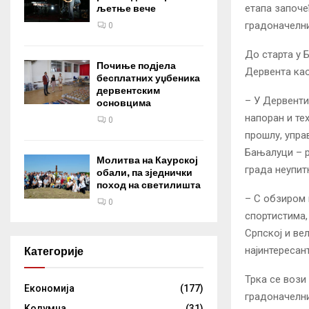
етапа започе
љетње вече
градоначелн
0
До старта у 
Почиње подјела
Дервента као
бесплатних уџбеника
дервентским
– У Дервенти 
основцима
напоран и те
0
прошлу, упра
Бањалуци – р
Молитва на Каурској
града неупит
обали, па зједнички
поход на светилишта
– С обзиром 
0
спортистима,
Српској и ве
најинтересан
Категорије
Трка се вози
Eкономија
(177)
градоначелни
Kолумнa
(31)