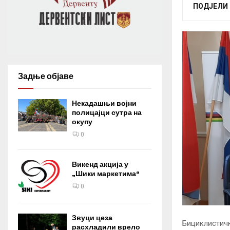
ПОДЈЕЛИ
Задње објаве
Некадашњи војни
полицајци сутра на
окупу
0
Викенд акција у
„Шики маркетима“
0
Звуци цеза
Бициклистичк
расхладили врело