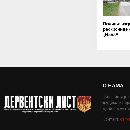
Почиње изг
раскрснице 
„Нада“
О НАМА
Циљ листа је 
људима и поја
односно са њ
Контакт:
derve