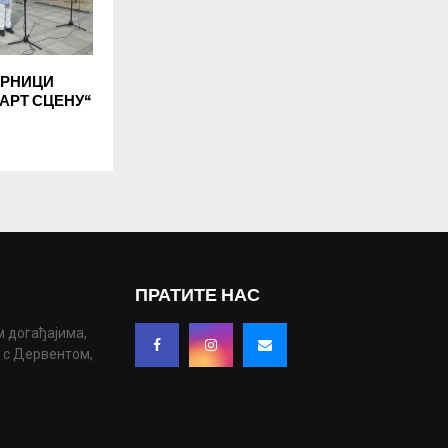
ОРНИЦИ
АРТ СЦЕНУ“
ПРАТИТЕ НАС
м догађајима,
у с Дервентом,