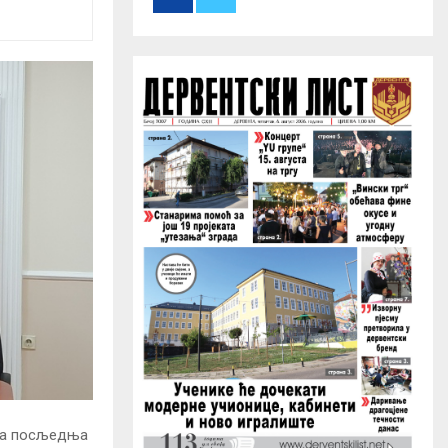
r
R
:
C
H
, а посљедња