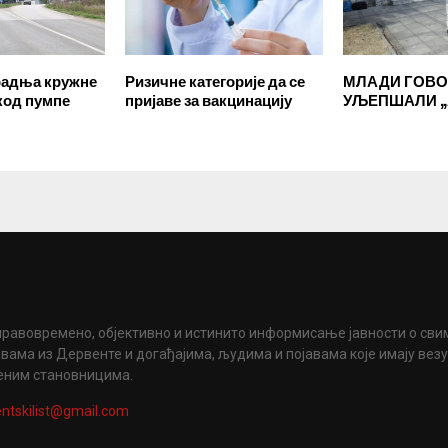
радња кружне
Ризичне категорије да се
МЛАДИ ГОВ
код пумпе
пријаве за вакцинацију
УЉЕПШАЛИ „
правовремено, објективно и истинито информисање јавности о сви
вама из Дервенте и догађајима, људима и појавама које имају вез
еним становницима.
ntskilist@gmail.com