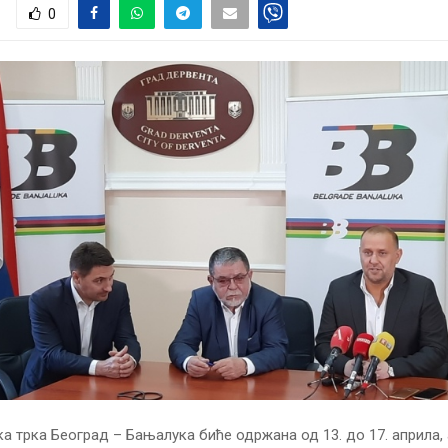
0
а трка Београд – Бањалука биће одржана од 13. до 17. априла