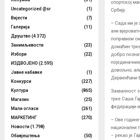
спортској ма
Uncategorized @sr
(1)
Србију.
Вијести
(7)
– Сада ми је
Галерија
(11)
али вјероват
Друштво
(4.372)
поправили смо
Занимљивости
(23)
домаћин трке
добро познат
Избори
(22)
појединачних
ИЗДВОЈЕНО
(2.595)
довољно, али
Јавне набавке
(1)
Дервенћани б
Конкурси
(227)
Култура
(865)
Захвалност з
трке Саша Гај
Магазин
(25)
федерацији и 
Мали огласи
(261)
МАРКЕТИНГ
(270)
– Ове године
Новости
(1.798)
национални т
– рекао је Гај
Обавјештења
(50)