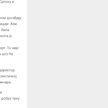
Српску и
ном догађају,
ције. Али,
н била
ента је
и
рт. То није
н што ће
 директор
клистичкој
мичара.
 и
 добру трку