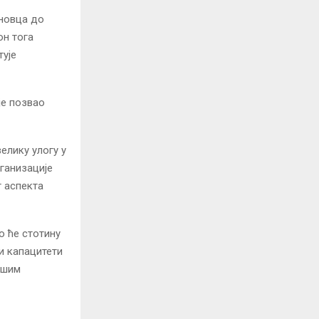
еновца до
он тога
тује
је позвао
елику улогу у
ганизације
г аспекта
о ће стотину
и капацитети
ашим