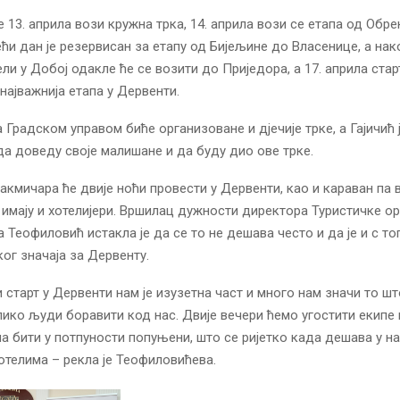
е 13. априла вози кружна трка, 14. априла вози се етапа од Обр
ећи дан је резервисан за етапу од Бијељине до Власенице, а нак
ли у Добој одакле ће се возити до Приједора, а 17. априла стар
ајважнија етапа у Дервенти.
 Градском управом биће организоване и дјечије трке, а Гајичић 
а доведу своје малишане и да буду дио ове трке.
такмичара ће двије ноћи провести у Дервенти, као и караван па в
 имају и хотелијери. Вршилац дужности директора Туристичке ор
 Теофиловић истакла је да се то не дешава често и да је и с то
ког значаја за Дервенту.
и старт у Дервенти нам је изузетна част и много нам значи то шт
лико људи боравити код нас. Двије вечери ћемо угостити екипе 
на бити у потпуности попуњени, што се ријетко када дешава у н
отелима – рекла је Теофиловићева.