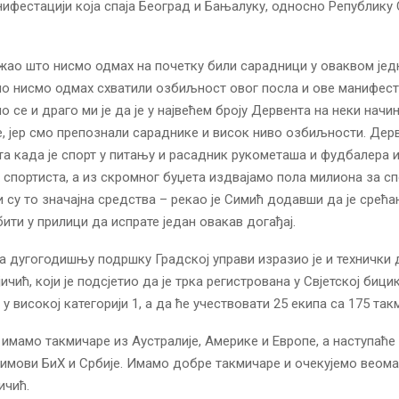
нифестацији која спаја Београд и Бањалуку, односно Републику 
 жао што нисмо одмах на почетку били сарадници у оваквом јед
но нисмо одмах схватили озбиљност овог посла и ове манифеста
 се и драго ми је да је у највећем броју Дервента на неки начи
, јер смо препознали сараднике и висок ниво озбиљности. Дерв
а када је спорт у питању и расадник рукометаша и фудбалера 
 спортиста, а из скромног буџета издвајамо пола милиона за спо
 су то значајна средства – рекао је Симић додавши да је срећа
ити у прилици да испрате један овакав догађај.
а дугогодишњу подршку Градској управи изразио је и технички
ичић, који је подсјетио да је трка регистрована у Свјетској бици
у високој категорији 1, а да ће учествовати 25 екипа са 175 так
 имамо такмичаре из Аустралије, Америке и Европе, а наступаће
имови БиХ и Србије. Имамо добре такмичаре и очекујемо веома
ичић.