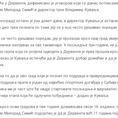
ће у Дервенти, дефинисано је уговором који су данас потписали
ик Милорад Симић и директор трке Владимир Куваља.
Београду остало је још девет дана, а директор Куваља је истакао
 дио трке позната по томе јер се у њој често рјешавао поредак
се често рјешавао поредак, јер је пролазак кроз овај град увиј
хнички захтјеван за све такмичаре. У посљедње три године, не р
во група која се успјела одвојити у Дервенти је прва прошла кро
екао је Куваља истичући да је Дервента добар домаћин и да ј
на.
на то да је ово град који је познат по подршци и привредницима
 подршка прати и један од највећих спортских догађаја у Србији
лика ми је част што ће овдје стартовати посљедња и вјероватно
тнија етапа која ће одлучити побједника – додао је Куваља.
 кроз осам градова и ове године доживљава своје 16. издање, 
к Милорад Симић подсјетио је да је Дервента већ 11 година п