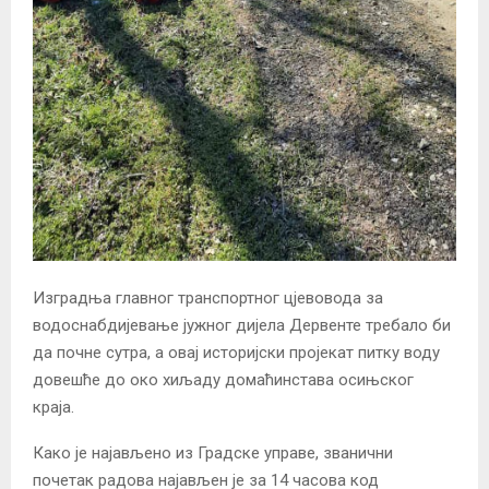
Изградња главног транспортног цјевовода за
водоснабдијевање јужног дијела Дервенте требало би
да почне сутра, а овај историјски пројекат питку воду
довешће до око хиљаду домаћинстава осињског
краја.
Како је најављено из Градске управе, званични
почетак радова најављен је за 14 часова код