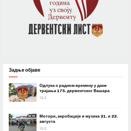
Задње објаве
Одлука о радном времену у дане
трајања 175. дервентског Вашара
0
Мотори, акробације и музика 21. и 22.
августа
0