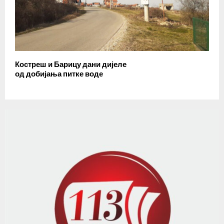
Костреш и Барицу дани дијеле
од добијања питке воде