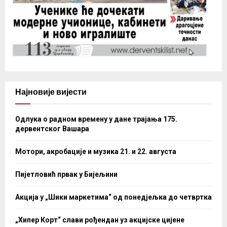
Најновије вијести
Одлука о радном времену у дане трајања 175.
дервентског Вашара
Мотори, акробације и музика 21. и 22. августа
Пијетловић првак у Бијељини
Акција у „Шики маркетима“ од понедјељка до четвртка
„Хипер Корт“ слави рођендан уз акцијске цијене