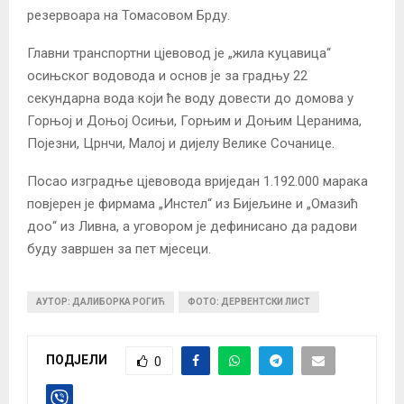
резервоара на Томасовом Брду.
Главни транспортни цјевовод је „жила куцавица“
осињског водовода и основ је за градњу 22
секундарна вода који ће воду довести до домова у
Горњој и Доњој Осињи, Горњим и Доњим Церанима,
Појезни, Црнчи, Малој и дијелу Велике Сочанице.
Посао изградње цјевовода вриједан 1.192.000 марака
повјерен је фирмама „Инстел“ из Бијељине и „Омазић
доо“ из Ливна, а уговором је дефинисано да радови
буду завршен за пет мјесеци.
АУТОР: ДАЛИБОРКА РОГИЋ
ФОТО: ДЕРВЕНТСКИ ЛИСТ
ПОДЈЕЛИ
0