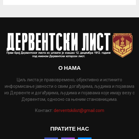
О НАМА
Циљ листа је правовремено, објективно и истинито
информисање јавности о свим догађајима, људима и појавама
из Дервенте и догађајима, људима и појавама које имају везу с
Дервентом, односно са њеним становницима.
Контакт:
derventskilist@gmail.com
ПРАТИТЕ НАС