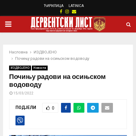
ЋИРИЛИЦА
LATINICA
Facebook
Instagram
Email
PRIMARY
MENU
Насловна
ИЗДВОЈЕНО
Почињу радови на осињском водоводу
ИЗДВОЈЕНО
Новости
Почињу радови на осињском
водоводу
15/03/2022
ПОДЈЕЛИ
0