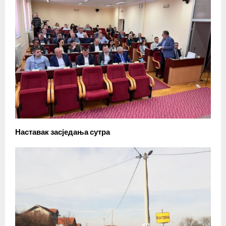
Наставак засједања сутра