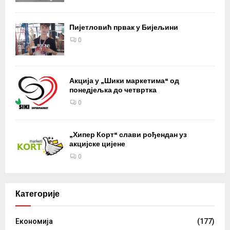
Пијетловић првак у Бијељини
0
Акција у „Шики маркетима“ од
понедјељка до четвртка
0
„Хипер Корт“ слави рођендан уз
акцијске цијене
0
Категорије
Eкономија
(177)