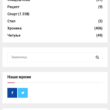
Рецепт
(9)
Спорт
(1.358)
Стил
(3)
Хроника
(406)
Читуље
(49)
S
e
a
S
r
c
Наше мреже
E
h
f
A
o
r
R
:
C