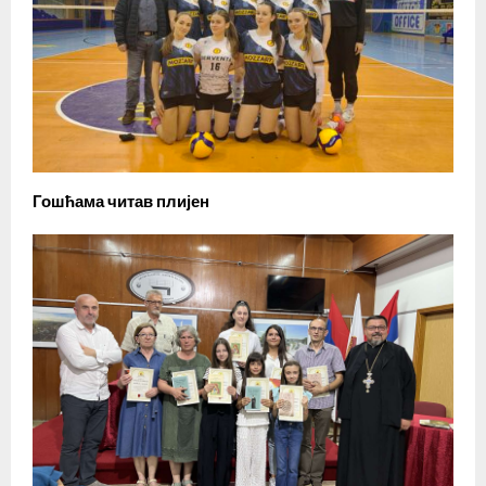
Гошћама читав плијен