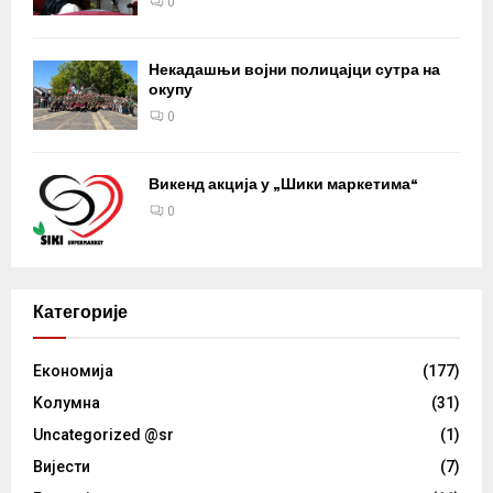
0
Некадашњи војни полицајци сутра на
окупу
0
Викенд акција у „Шики маркетима“
0
Категорије
Eкономија
(177)
Kолумнa
(31)
Uncategorized @sr
(1)
Вијести
(7)