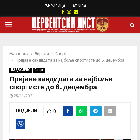
ЋИРИЛИЦА
LATINICA
Facebook
Instagram
Email
PRIMARY
MENU
Насловна
Вијести
Спорт
Пријаве кандидата за најбоље спортисте до 6. децембра
ИЗДВОЈЕНО
Спорт
Пријаве кандидата за најбоље
спортисте до 6. децембра
25/11/2021
ПОДЈЕЛИ
0