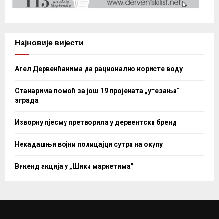
Најновије вијести
Апел Дервенћанима да рационално користе воду
Станарима помоћ за још 19 пројеката „утезања“
зграда
Изворну пјесму претворила у дервентски бренд
Некадашњи војни полицајци сутра на окупу
Викенд акција у „Шики маркетима“