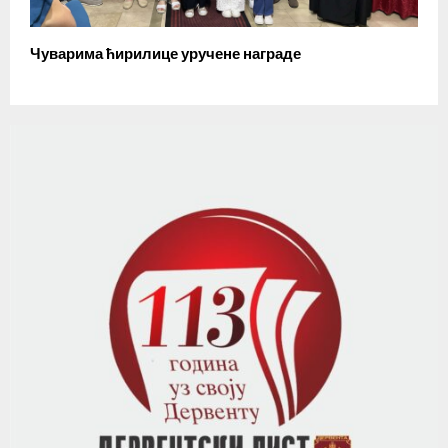
Чуварима ћирилице уручене награде