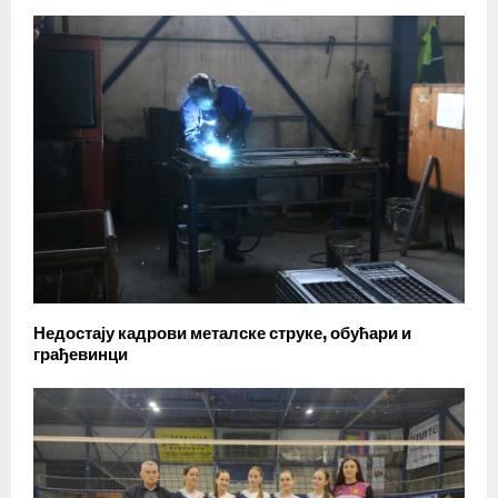
Недостају кадрови металске струке, обућари и
грађевинци