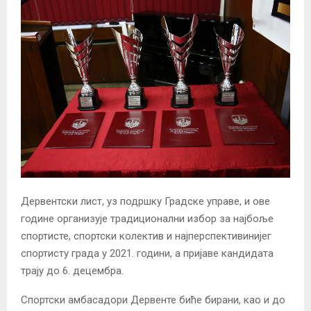
Дервентски лист, уз подршку Градске управе, и ове
године организује традиционални избор за најбоље
спортисте, спортски колектив и најперспективинијег
спортисту града у 2021. години, а пријаве кандидата
трају до 6. децембра.
Спортски амбасадори Дервенте биће бирани, као и до