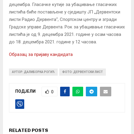
децембра. Гласачке кутије за убацивање гласачких
листића биће постављене у сједишту ЈП „Дервентски
листи Радио Дервента“, Спортском центру и згради
Градске управе Дервента. Рок за убацивање гласачких
листића је од 9. децембра 2021. године у осам часова
до 18. децембра 2021. године у 12 часова.
Образац за пријаву кандидата
АУТОР: ДАЛИБОРКА РОГИЋ
ФОТО: ДЕРВЕНТСКИ ЛИСТ
ПОДЈЕЛИ
0
RELATED POSTS