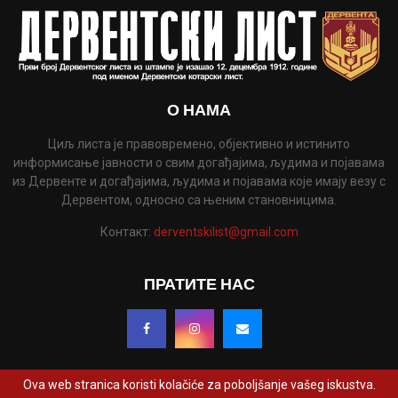
О НАМА
Циљ листа је правовремено, објективно и истинито
информисање јавности о свим догађајима, људима и појавама
из Дервенте и догађајима, људима и појавама које имају везу с
Дервентом, односно са њеним становницима.
Контакт:
derventskilist@gmail.com
ПРАТИТЕ НАС
Ova web stranica koristi kolačiće za poboljšanje vašeg iskustva.