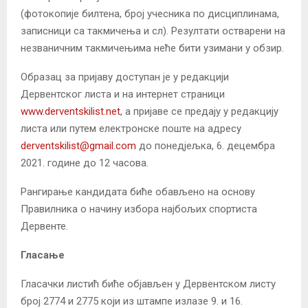
(фотокопије билтена, број учесника по дисциплинама,
записници са такмичења и сл). Резултати остварени на
незваничним такмичењима неће бити узимани у обзир.
Образац за пријаву доступан је у редакцији
Дервентског листа и на интернет страници
www.derventskilist.net
, а пријаве се предају у редакцију
листа или путем електронске поште на адресу
derventskilist@gmail.com
до понедјељка, 6. децембра
2021. године до 12 часова.
Рангирање кандидата биће обављено на основу
Правилника о начину избора најбољих спортиста
Дервенте.
Гласање
Гласачки листић биће објављен у Дервентском листу
број 2774 и 2775 који из штампе излазе 9. и 16.