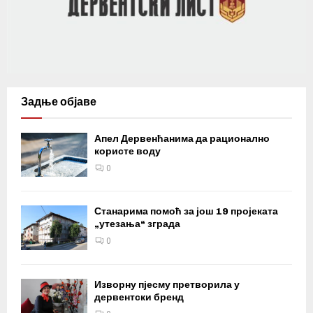
Задње објаве
Апел Дервенћанима да рационално
користе воду
0
Станарима помоћ за још 19 пројеката
„утезања“ зграда
0
Изворну пјесму претворила у
дервентски бренд