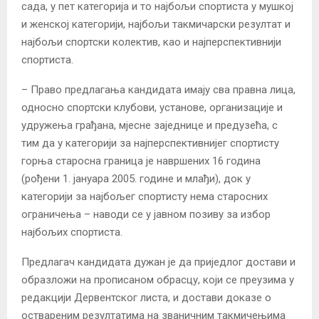
сада, у пет категорија и то најбољи спортиста у мушкој
и женској категорији, најбољи такмичарски резултат и
најбољи спортски колектив, као и најперспективнији
спортиста.
– Право предлагања кандидата имају сва правна лица,
односно спортски клубови, установе, организације и
удружења грађана, мјесне заједнице и предузећа, с
тим да у категорији за најперспективнијег спортисту
горња старосна граница је навршених 16 година
(рођени 1. јануара 2005. године и млађи), док у
категорији за најбољег спортисту нема старосних
ограничења – наводи се у јавном позиву за избор
најбољих спортиста.
Предлагач кандидата дужан је да приједлог достави и
образложи на прописаном обрасцу, који се преузима у
редакцији Дервентског листа, и достави доказе о
оствареним резултатима на званичним такмичењима