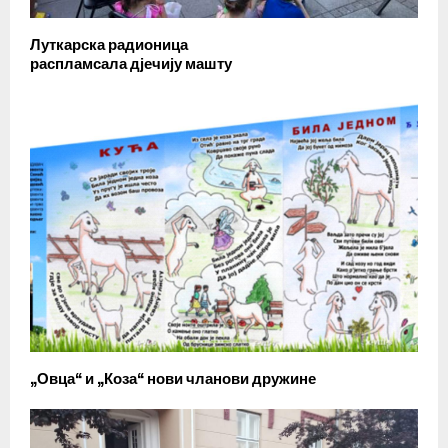
Луткарска радионица
распламсала дјечију машту
„Овца“ и „Коза“ нови чланови дружине