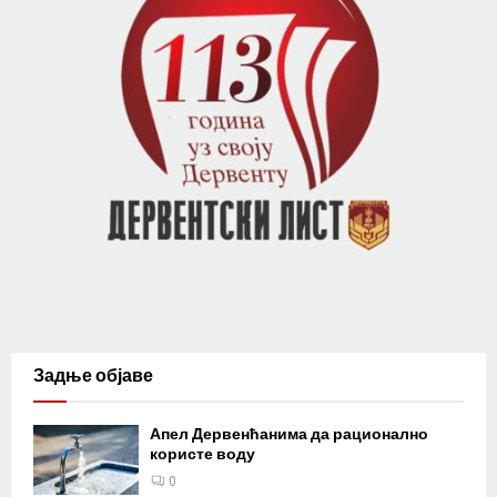
Задње објаве
Апел Дервенћанима да рационално
користе воду
0