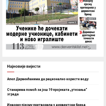
Најновије вијести
Апел Дервенћанима да рационално користе воду
Станарима помоћ за још 19 пројеката „утезања“
зграда
Изворну пјесму претворила у дервентски бренд