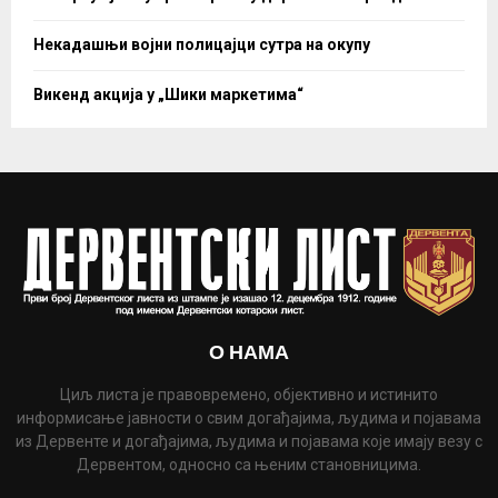
Некадашњи војни полицајци сутра на окупу
Викенд акција у „Шики маркетима“
О НАМА
Циљ листа је правовремено, објективно и истинито
информисање јавности о свим догађајима, људима и појавама
из Дервенте и догађајима, људима и појавама које имају везу с
Дервентом, односно са њеним становницима.