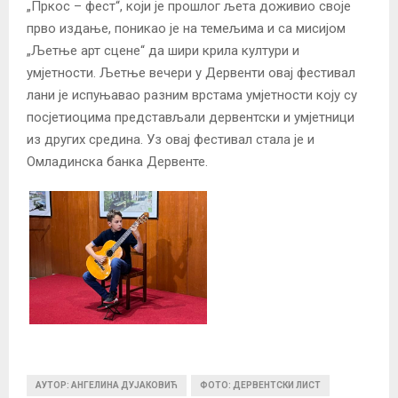
„Пркос – фест“, који је прошлог љета доживио своје
прво издање, поникао је на темељима и са мисијом
„Љетње арт сцене“ да шири крила култури и
умјетности. Љетње вечери у Дервенти овај фестивал
лани је испуњавао разним врстама умјетности коју су
посјетиоцима представљали дервентски и умјетници
из других средина. Уз овај фестивал стала је и
Омладинска банка Дервенте.
АУТОР: АНГЕЛИНА ДУЈАКОВИЋ
ФОТО: ДЕРВЕНТСКИ ЛИСТ