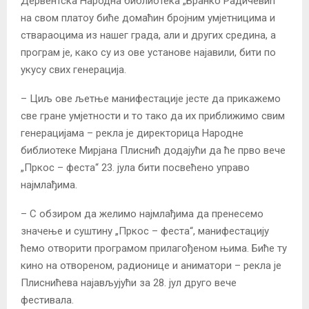
Дервентска Народна библиотека „Бранко Радичевић“
на свом платоу биће домаћин бројним умјетницима и
ствараоцима из нашег града, али и других средина, а
програм је, како су из ове установе најавили, бити по
укусу свих генерација.
– Циљ ове љетње манифестације јесте да прикажемо
све гране умјетности и то тако да их приближимо свим
генерацијама – рекла је директорица Народне
библиотеке Мирјана Плиснић додајући да ће прво вече
„Пркос – феста“ 23. јула бити посвећено управо
најмлађима.
– С обзиром да желимо најмлађима да пренесемо
значење и суштину „Пркос – феста“, манифестацију
ћемо отворити програмом прилагођеном њима. Биће ту
кино на отвореном, радионице и аниматори – рекла је
Плиснићева најављујући за 28. јул друго вече
фестивала.