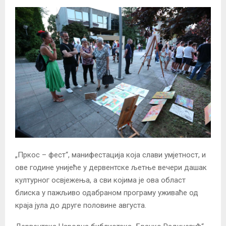
„Пркос – фест“, манифестација која слави умјетност, и
ове године унијеће у дервентске љетње вечери дашак
културног освјежења, а сви којима је ова област
блиска у пажљиво одабраном програму уживаће од
краја јула до друге половине августа.