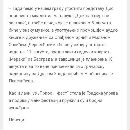
– Тада ћемо у нашем граду угостити представу Дис
позоришта младих из Бањалуке „Док нас смрт не
растави“, а треће вече, које је планирано 5. августа,
биће у знаку музике, а употпуњено промоцијом аудио
књиге и дружењем са Слађаном Зрнић и Миланом
Савићем. Дервенћанима ће се у оквиру четвртог
издања, 11. августа, представити гудачки квартет
„Мераки“ из Београда, а завршница је планирана 18.
августа и за то вече припремили смо грнчарску
радионицу са Драгом Хандановићем – објаснила је
Плиснићева.
Као и лани, уз „Пркос – фест“ стала је Градска управа,
а подршку манифестацији пружили су и бројни
суграђани.
Почеци