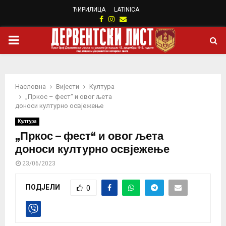
ЋИРИЛИЦА
LATINICA
Facebook
Instagram
Email
PRIMARY
MENU
Насловна
Вијести
Култура
„Пркос – фест“ и овог љета
доноси културно освјежење
Култура
„Пркос – фест“ и овог љета
доноси културно освјежење
23/06/2023
ПОДЈЕЛИ
0