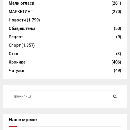
Мали огласи
(261)
МАРКЕТИНГ
(270)
Новости
(1.799)
Обавјештења
(50)
Рецепт
(9)
Спорт
(1.357)
Стил
(3)
Хроника
(406)
Читуље
(49)
S
e
a
S
r
c
Наше мреже
E
h
f