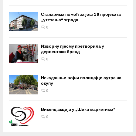
Станарима помоћ за још 19 пројеката
„утезања“ зграда
0
Изворну пјесму претворила у
дервентски бренд
0
Некадашњи војни полицајци сутра на
окупу
0
Викенд акција у „Шики маркетима“
0