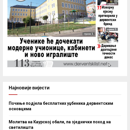
Најновије вијести
Почиње подјела бесплатних уџбеника дервентским
основцима
Молитва на Каурској обали, па зједнички поход на
светилишта