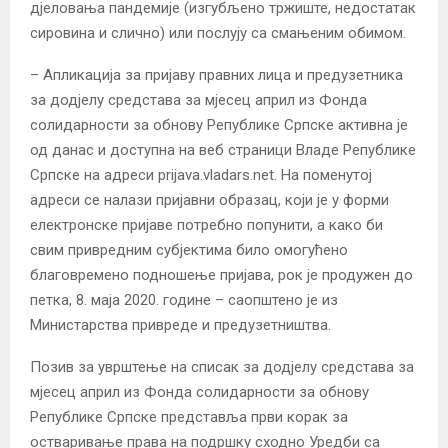
дјеловања пандемије (изгубљено тржиште, недостатак
сировина и слично) или послују са смањеним обимом.
– Апликација за пријаву правних лица и предузетника
за додјелу средстава за мјесец април из Фонда
солидарности за обнову Републике Српске активна је
од данас и доступна на веб страници Владе Републике
Српске на адреси prijava.vladars.net. На поменутој
адреси се налази пријавни образац, који је у форми
електронске пријаве потребно попунити, а како би
свим привредним субјектима било омогућено
благовремено подношење пријава, рок је продужен до
петка, 8. маја 2020. године – саопштено је из
Министарства привреде и предузетништва.
Позив за уврштење на списак за додјелу средстава за
мјесец април из Фонда солидарности за обнову
Републике Српске представља први корак за
остваривање права на подршку сходно Уредби са