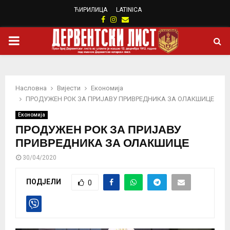
ЋИРИЛИЦА
LATINICA
Facebook
Instagram
Email
PRIMARY
MENU
Насловна
Вијести
Eкономија
ПРОДУЖЕН РОК ЗА ПРИЈАВУ ПРИВРЕДНИКА ЗА ОЛАКШИЦЕ
Eкономија
ПРОДУЖЕН РОК ЗА ПРИЈАВУ
ПРИВРЕДНИКА ЗА ОЛАКШИЦЕ
30/04/2020
ПОДЈЕЛИ
0