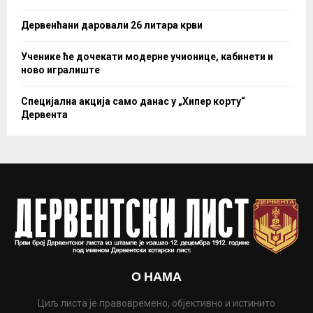
Дервенћани даровали 26 литара крви
Ученике ће дочекати модерне учионице, кабинети и
ново игралиште
Специјална акција само данас у „Хипер корту“
Дервента
О НАМА
Циљ листа је правовремено, објективно и истинито