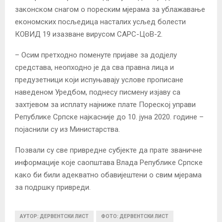
законском снагом о пореским мјерама за ублажавање
економских посљедица насталих усљед болести
КОВИД 19 изазване вирусом САРС-ЦоВ-2.
– Осим претходно поменуте пријаве за додјелу
средстава, неопходно је да сва правна лица и
предузетници који испуњавају услове прописане
наведеном Уредбом, поднесу писмену изјаву са
захтјевом за исплату најниже плате Пореској управи
Републике Српске најкасније до 10. јуна 2020. године –
појаснили су из Министарства.
Позвали су све привредне субјекте да прате званичне
информације које саопштава Влада Републике Српске
како би били адекватно обавијештени о свим мјерама
за подршку привреди.
АУТОР: ДЕРВЕНТСКИ ЛИСТ
ФОТО: ДЕРВЕНТСКИ ЛИСТ