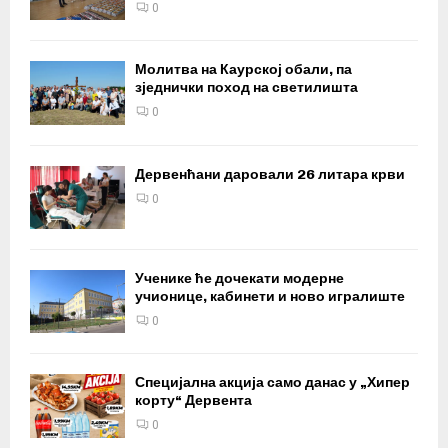
0
Молитва на Каурској обали, па
зједнички поход на светилишта
0
Дервенћани даровали 26 литара крви
0
Ученике ће дочекати модерне
учионице, кабинети и ново игралиште
0
Специјална акција само данас у „Хипер
корту“ Дервента
0