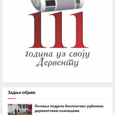
Задње објаве
Почиње подјела бесплатних уџбеника
дервентским основцима