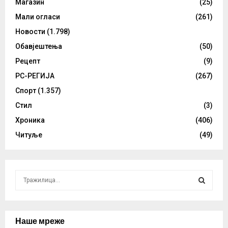
Магазин
(25)
Мали огласи
(261)
Новости
(1.798)
Обавјештења
(50)
Рецепт
(9)
РС-РЕГИЈА
(267)
Спорт
(1.357)
Стил
(3)
Хроника
(406)
Читуље
(49)
S
e
a
S
r
c
Наше мреже
E