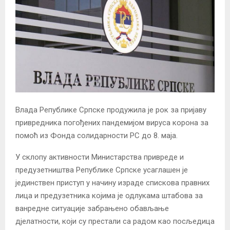
Влада Републике Српске продужила је рок за пријаву
привредника погођених пандемијом вируса корона за
помоћ из Фонда солидарности РС до 8. маја.
У склопу активности Министарства привреде и
предузетништва Републике Српске усаглашен је
јединствен приступ у начину израде спискова правних
лица и предузетника којима је одлукама штабова за
ванредне ситуације забрањено обављање
дјелатности, који су престали са радом као посљедица