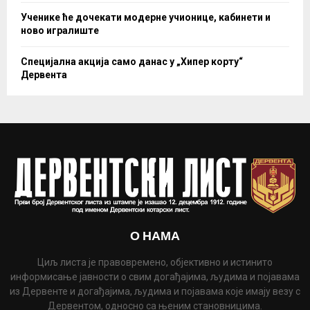
Ученике ће дочекати модерне учионице, кабинети и
ново игралиште
Специјална акција само данас у „Хипер корту“
Дервента
О НАМА
Циљ листа је правовремено, објективно и истинито
информисање јавности о свим догађајима, људима и појавама
из Дервенте и догађајима, људима и појавама које имају везу с
Дервентом, односно са њеним становницима.