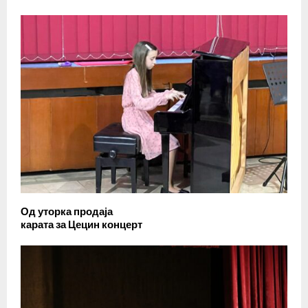
Од уторка продаја
карата за Цецин концерт