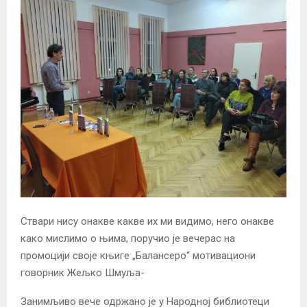
Ствари нису онакве какве их ми видимо, него онакве
како мислимо о њима, поручио је вечерас на
промоцији своје књиге „Балансеро“ мотивациони
говорник Жељко Шмуља-
Занимљиво вече одржано је у Народној библиотеци