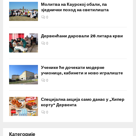
Молитва на Каурској обали, па
зједнички поход на светилишта
0
Дервенћани даровали 26 литара крви
0
Ученике ће дочекати модерне
учионице, кабинети и ново игралиште
0
Специјална акција само данас у „Хипер
корту“ Дервента
0
Категорије