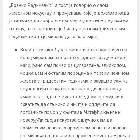
„Бранко Радичевић“, а гост је говорио о свом
животном искуству и промјенама које је доживио када
је одлучио да свој живот усмјери у потпуно другачијем
правцу, а прекретница је била у његовим тридесетим
годинама када је мислио да је на самрти.
Водио сам јако буран живот и рано сам почео са
конзумирањем свега што у једном граду можете
наћи, рано сам почео са цигаретама, алкохолом,
коцкањем и осталим пороцима и таквим начином
живота у тридесетим годинама и завршио сам на
неурологији са највјероватнијом дијагнозом да
имам рак. Онда се живот одједном промијени и
схватите да сте нико и ништа и одлучите да
потражите помоћ у књигама. Читајући књиге и
повезујући своја искуства одлучио сам да
промијеним навике, а промјеном навика и начина
размишљања долази до промјене живота – рекао