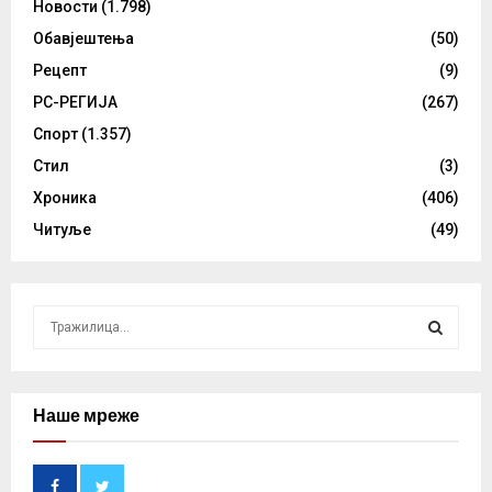
Новости
(1.798)
Обавјештења
(50)
Рецепт
(9)
РС-РЕГИЈА
(267)
Спорт
(1.357)
Стил
(3)
Хроника
(406)
Читуље
(49)
S
e
a
S
r
c
Наше мреже
E
h
f
A
o