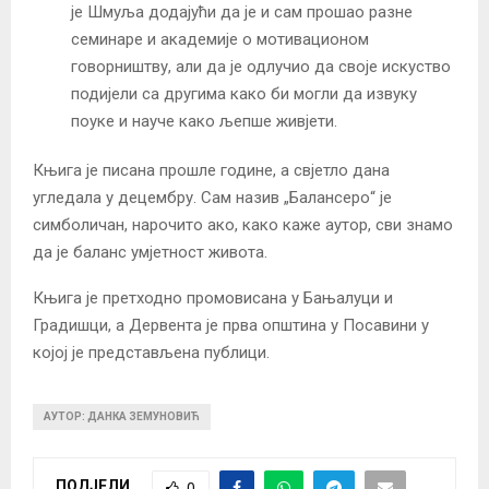
је Шмуља додајући да је и сам прошао разне
семинаре и академије о мотивационом
говорништву, али да је одлучио да своје искуство
подијели са другима како би могли да извуку
поуке и науче како љепше живјети.
Књига је писана прошле године, а свјетло дана
угледала у децембру. Сам назив „Балансеро“ је
симболичан, нарочито ако, како каже аутор, сви знамо
да је баланс умјетност живота.
Књига је претходно промовисана у Бањалуци и
Градишци, а Дервента је прва општина у Посавини у
којој је представљена публици.
АУТОР: ДАНКА ЗЕМУНОВИЋ
ПОДЈЕЛИ
0