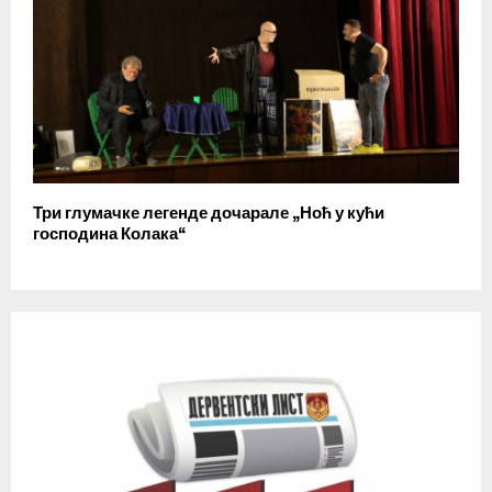
Три глумачке легенде дочарале „Ноћ у кући
господина Колака“