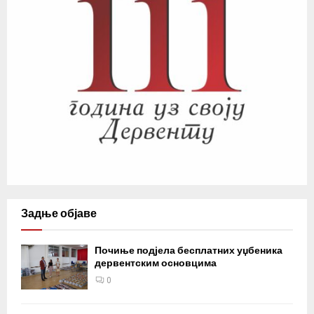
Задње објаве
Почиње подјела бесплатних уџбеника
дервентским основцима
0