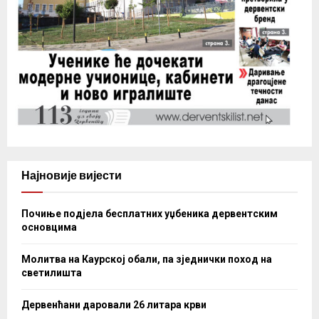
Најновије вијести
Почиње подјела бесплатних уџбеника дервентским
основцима
Молитва на Каурској обали, па зједнички поход на
светилишта
Дервенћани даровали 26 литара крви