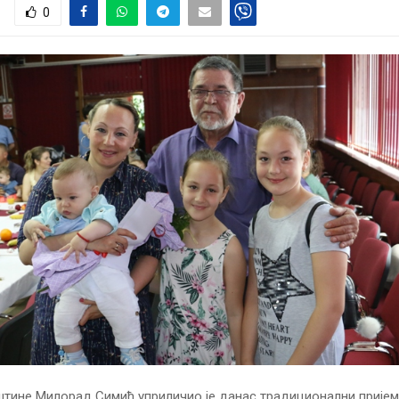
0
тине Милорад Симић уприличио је данас традиционални пријем