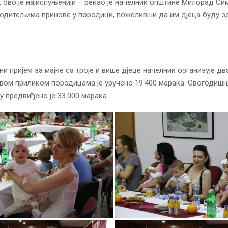
, ово је најиспуњенији – рекао је начелник општине Милорад Си
родитељима принове у породици, пожеливши да им дјеца буду з
и пријем за мајке са троје и више дјеце начелник организује дв
вом приликом породицама је уручено 19.400 марака. Овогодиш
у предвиђено је 33.000 марака.