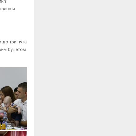
мић
драва и
а до три пута
њим буџетом