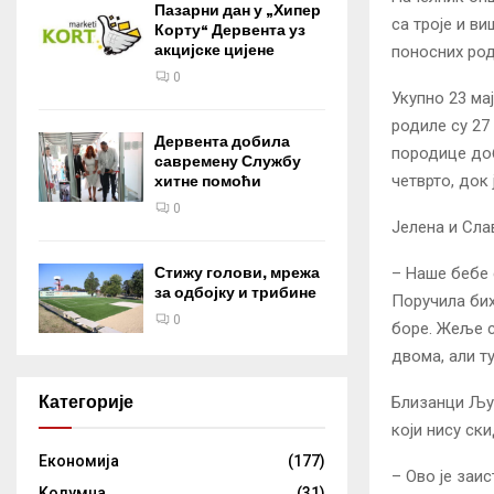
Пазарни дан у „Хипер
са троје и ви
Корту“ Дервента уз
акцијске цијене
поносних ро
0
Укупно 23 ма
родиле су 27
Дервента добила
породице доби
савремену Службу
четврто, док 
хитне помоћи
0
Јелена и Сла
– Наше бебе 
Стижу голови, мрежа
за одбојку и трибине
Поручила бих
0
боре. Жеље с
двома, али ту
Категорије
Близанци Љуб
који нису ски
Eкономија
(177)
– Ово је заис
Kолумнa
(31)