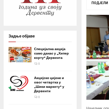
ПОДЈЕЛИ
Задње објаве
Специјална акција
само данас у „Хипер
корту“ Дервента
0
Акцијске цијене и
овог четвртка у
„Шики маркету“ у
Дервенти
0
Начелник опш