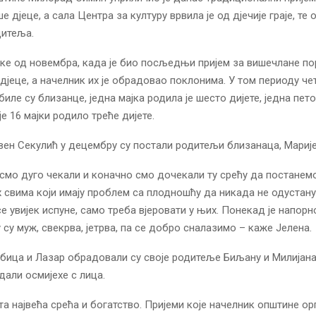
ше дјеце, а сала Центра за културу врвила је од дјечије граје, те 
дитеља.
јке од новембра, када је био посљедњи пријем за вишечлане по
 дјеце, а начелник их је обрадовао поклонима. У том периоду че
ле су близанце, једна мајка родила је шесто дијете, једна пето
је 16 мајки родило треће дијете.
вен Секулић у децембру су постали родитељи близанаца, Марије 
смо дуго чекали и коначно смо дочекали ту срећу да постанем
 свима који имају проблем са плодношћу да никада не одустану
е увијек испуне, само треба вјеровати у њих. Понекад је напор
 су муж, свекрва, јетрва, па се добро сналазимо – каже Јелена.
ица и Лазар обрадовали су своје родитеље Биљану и Милијана
дали осмијехе с лица.
та највећа срећа и богатство. Пријеми које начелник општине ор