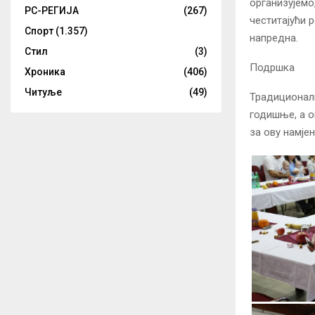
организујемо
РС-РЕГИЈА
(267)
честитајући 
Спорт
(1.357)
напредна.
Стил
(3)
Подршка
Хроника
(406)
Читуље
(49)
Традиционалн
годишње, а о
за ову намјен