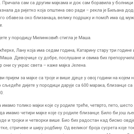
. Причала сам са другим мајкама и док сам боравила у болници
азнала да ријетко која општина ово ради – рекла је Биљана дод
го обавеза око близанаца, велику подршку и помоћ има од мужа
е.
јете у породицу Милинковић стигла је Маша.
кћерке, Лану која има седам година, Катарину стару три године
а Маша. Дјевојчице су добре, послушане и свима бих препоручила
р они су украс света – каже мајка Јелена.
ви пријем за мајке са троје и више дјеце у овој години на којем 
о сљедеће дијете у породици дарује са 600 марака, близанце са 2
0.
а имамо толико мајки које су родиле треће, четврто, пето, шесто 
када имамо четири мајке које су родиле близанце. Било би још љ
уде и тројки и четворки више. Био бих радостан кад бисмо овдј
тетке, стричеве и ширу родбину. Од великог броја сусрета које т