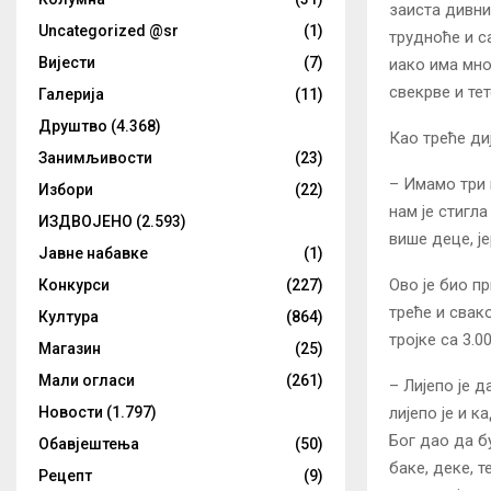
заиста дивни
Uncategorized @sr
(1)
трудноће и с
Вијести
(7)
иако има мно
свекрве и тет
Галерија
(11)
Друштво
(4.368)
Као треће ди
Занимљивости
(23)
– Имамо три 
Избори
(22)
нам је стигл
ИЗДВОЈЕНО
(2.593)
више деце, је
Јавне набавке
(1)
Ово је био пр
Конкурси
(227)
треће и свак
Култура
(864)
тројке са 3.00
Магазин
(25)
Мали огласи
(261)
– Лијепо је д
лијепо је и 
Новости
(1.797)
Бог дао да б
Обавјештења
(50)
баке, деке, 
Рецепт
(9)