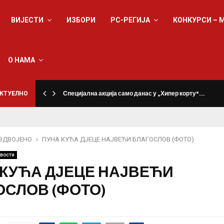
ВИЈЕСТИ
ИЗБОРИ
РС-РЕГИЈА
КОНКУРСИ – 
О НАМА
КТУЕЛНО
Специјална акција само данас у „Хипер корту“…
ЗДВОЈЕНО
ПУНА КУЋА ДЈЕЦЕ НАЈВЕЋИ БЛАГОСЛОВ (ФОТО)
вости
 КУЋА ДЈЕЦЕ НАЈВЕЋИ
ОСЛОВ (ФОТО)