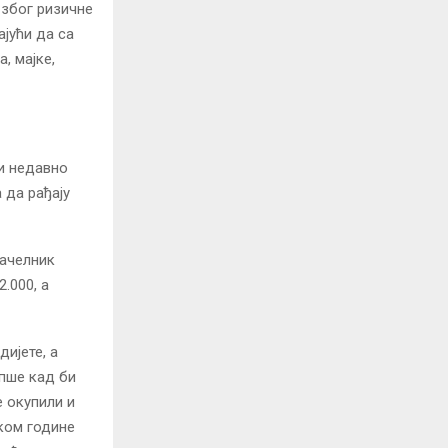
 због ризичне
ајући да са
, мајке,
 и недавно
 да рађају
начелник
.000, а
дијете, а
епше кад би
е окупили и
оком године