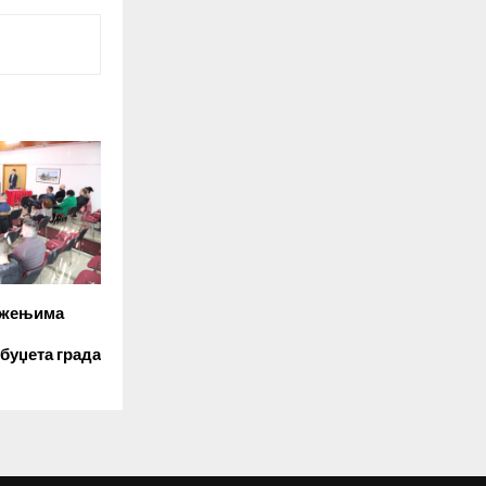
ужењима
 буџета града