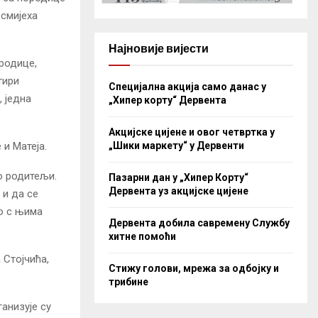
осмијеха
Најновије вијести
родице,
тири
Специјална акција само данас у
, једна
„Хипер корту“ Дервента
Акцијске цијене и овог четвртка у
и Матеја.
„Шики маркету“ у Дервенти
о родитељи.
Пазарни дан у „Хипер Корту“
Дервента уз акцијске цијене
 и да се
но с њима
Дервента добила савремену Службу
хитне помоћи
 Стојчића,
Стижу голови, мрежа за одбојку и
трибине
ганизује су