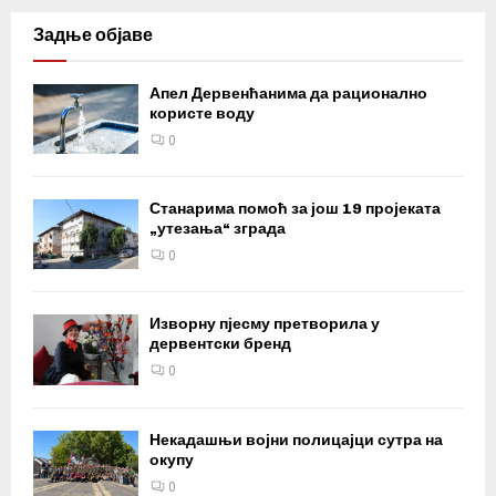
Задње објаве
Апел Дервенћанима да рационално
користе воду
0
Станарима помоћ за још 19 пројеката
„утезања“ зграда
0
Изворну пјесму претворила у
дервентски бренд
0
Некадашњи војни полицајци сутра на
окупу
0