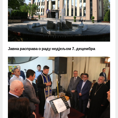
Јавна расправа о раду недјељом 7. децембра