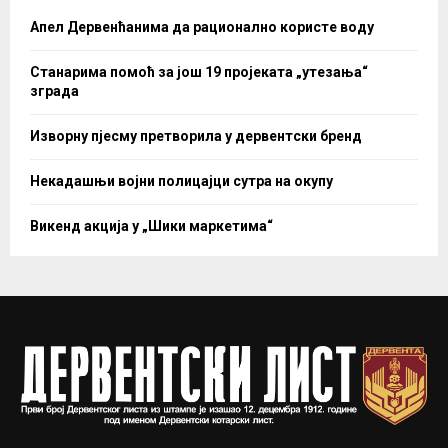
Апел Дервенћанима да рационално користе воду
Станарима помоћ за још 19 пројеката „утезања“
зграда
Изворну пјесму претворила у дервентски бренд
Некадашњи војни полицајци сутра на окупу
Викенд акција у „Шики маркетима“