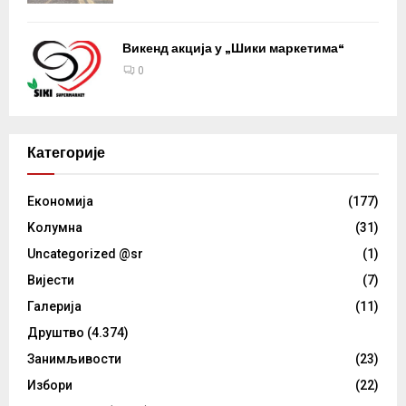
Викенд акција у „Шики маркетима“
0
Категорије
Eкономија
(177)
Kолумнa
(31)
Uncategorized @sr
(1)
Вијести
(7)
Галерија
(11)
Друштво
(4.374)
Занимљивости
(23)
Избори
(22)