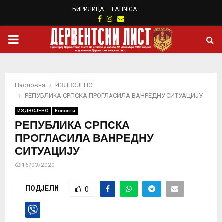
ЋИРИЛИЦА
LATINICA
Facebook
Instagram
Email
PRIMARY
MENU
Насловна
ИЗДВОЈЕНО
РЕПУБЛИКА СРПСКА ПРОГЛАСИЛА ВАНРЕДНУ СИТУАЦИЈУ
ИЗДВОЈЕНО
Новости
РЕПУБЛИКА СРПСКА
ПРОГЛАСИЛА ВАНРЕДНУ
СИТУАЦИЈУ
16/03/2020
ПОДЈЕЛИ
0