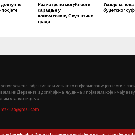
 доступне
Размотренe могућности
Усвојена нова
 посјете
сарадње у
буџетског су
новом сазиву Скупштине
града
правовремено, објективно и истинито информисање јавности о сви
вама из Дервенте и догађајима, људима и појавама које имају вез
еним становницима.
ntskilist@gmail.com