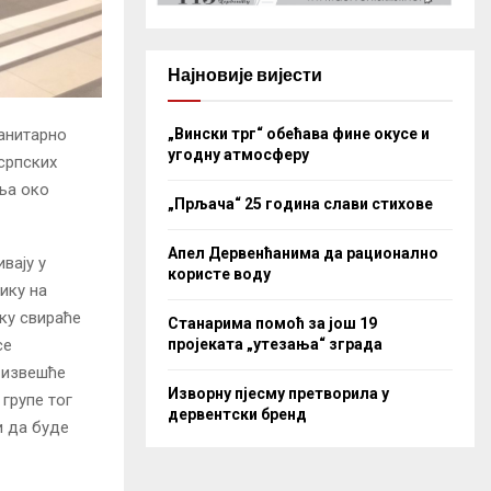
Најновије вијести
„Вински трг“ обећава фине окусе и
манитарно
угодну атмосферу
 српских
ња око
„Прљача“ 25 година слави стихове
Апел Дервенћанима да рационално
вају у
користе воду
ику на
ику свираће
Станарима помоћ за још 19
пројеката „утезања“ зграда
се
 извешће
Изворну пјесму претворила у
групе тог
дервентски бренд
и да буде