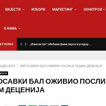
ВИЈЕСТИ
ИЗБОРИ
МАРКЕТИНГ
КОНКУРСИ –
О НАМА
КТУЕЛНО
„Вински трг“ обећава фине окусе и угодну…
ЗДВОЈЕНО
СВЕТОСАВКИ БАЛ ОЖИВИО ПОСЛИЈЕ СЕДАМ ДЕЦЕНИЈА
вости
ОСАВКИ БАЛ ОЖИВИО ПОСЛИ
М ДЕЦЕНИЈА