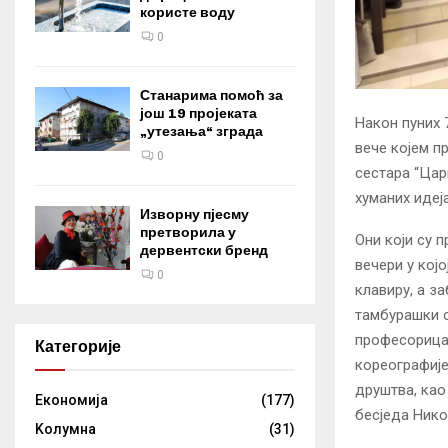
користе воду
0
Станарима помоћ за
још 19 пројеката
Након пуних 
„утезања“ зграда
вече којем п
0
сестара “Цар
хуманих идеја
Изворну пјесму
претворила у
Они који су п
дервентски бренд
вечери у кој
0
клавиру, а з
тамбурашки о
професорица 
Категорије
кореографије
друштва, као
Eкономија
(177)
бесједа Нико
Kолумнa
(31)