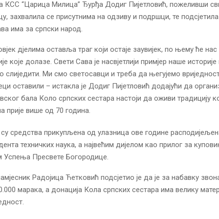
а КСС “Царица Милица” Ђурђа Додиг Пијетловић, пожеливши с
, захвалила се присутнима на одзиву и подршци, те подсјетила 
ава има за српски народ.
вјек дјелима оставља траг који остаје заувијек, по њему ће нас
је које долазе. Свети Сава је насвјетлији примјер наше историје
о слиједити. Ми смо светосавци и треба да његујемо вриједност
еци оставили – истакла је Додиг Пијетловић додајући да орга
вског бала Коло српских сестара настоји да оживи традицију ко
а прије више од 70 година.
 су средства прикупљена од улазница ове године расподијељен
дента техничких наука, а највећим дијелом као прилог за купови
м Успења Пресвете Богородице.
амјесник Радојица Ћетковић подсјетио је да је за набавку звон
0.000 марака, а донација Кола српских сестара има велику матер
едност.