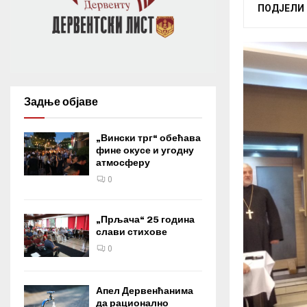
ПОДЈЕЛИ
Задње објаве
„Вински трг“ обећава
фине окусе и угодну
атмосферу
0
„Прљача“ 25 година
слави стихове
0
Апел Дервенћанима
да рационално