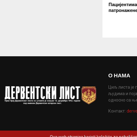
Пацијентима
патронажене
О НАМА
Циљ листа је 
људима и поја
односно са њ
Контакт:
derve