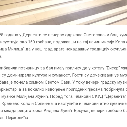
78 година у Дервенти се вечерас одржава Светосавски бал, ху
рисуствује око 160 грађана, подржавши на тај начин мисију Кола
ица Милица“ да у наш град врате некадашњу традицију окупља
.
рибавили позивницу за бал имају прилику да у хотелу “Бисер” ужи
ој су доминирали култура и хуманост. Гости су дочекивани уз муз
абава је почела химном Светом Сави. У току вечери градску муз
ркестар, а за вокално извођење пригодних пјесама побринула 
музике Милијана Жунић. Поред тога, чланови СКУД “Дервента”
 Краљево коло и Српкиња, а наступиће и чланови етно пјевачке 
 и млада рецитаторка Андјела Лукић. Врхунац вечери требало б
ле Пејаковића.