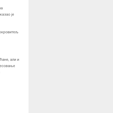
на
казао је
покровитељ
ћане, али и
ересовање
и