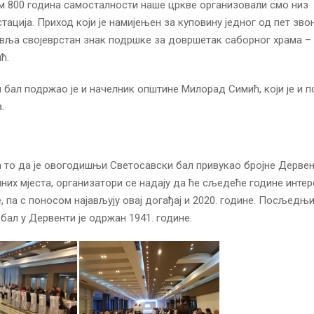
 800 година самосталности наше цркве организовали смо низ
тација. Приход који је намијењен за куповину једног од пет зво
вља својеврстан знак подршке за довршетак саборног храма – 
ћ.
бал подржао је и начелник општине Милорад Симић, који је и 
.
 то да је овогодишњи Светосавски бал привукао бројне Дервен
лних мјеста, организатори се надају да ће сљедеће године инт
е, па с поносом најављују овај догађај и 2020. године. Посљедњ
бал у Дервенти је одржан 1941. године.