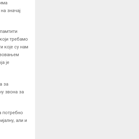
вима
на значај
 памтити
 који требамо
и које су нам
низовањем
ја је
а за
ну звона за
а потребно
ијалну, али и