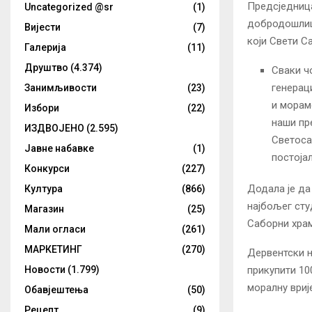
Предсједниц
Uncategorized @sr
(1)
добродошлицу
Вијести
(7)
који Свети С
Галерија
(11)
Друштво
(4.374)
Сваки чо
генераци
Занимљивости
(23)
и морам
Избори
(22)
наши пр
ИЗДВОЈЕНО
(2.595)
Светоса
Јавне набавке
(1)
постојал
Конкурси
(227)
Додала је да
Култура
(866)
најбољег сту
Магазин
(25)
Саборни хра
Мали огласи
(261)
МАРКЕТИНГ
(270)
Дервентски н
прикупити 10
Новости
(1.799)
моралну вриј
Обавјештења
(50)
Рецепт
(9)