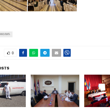
НИКОЛИЋ
0
OSTS