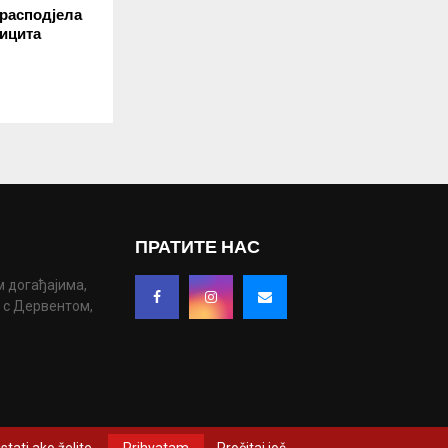
 расподјела
фицита
ПРАТИТЕ НАС
м догађајима,
у с Дервентом,