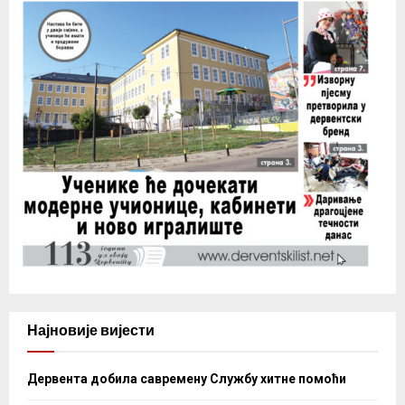
Најновије вијести
Дервента добила савремену Службу хитне помоћи