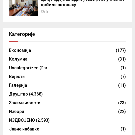
добиле подршку
0
Категорије
Eкономија
(177)
Kолумнa
(31)
Uncategorized @sr
(1)
Вијести
(7)
Галерија
(11)
Друштво
(4.368)
Занимљивости
(23)
Избори
(22)
ИЗДВОЈЕНО
(2.593)
Јавне набавке
(1)