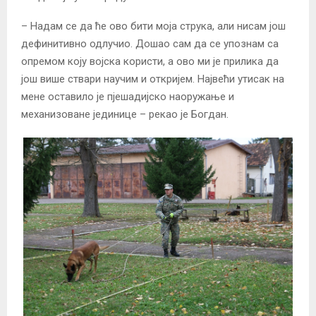
– Надам се да ће ово бити моја струка, али нисам још
дефинитивно одлучио. Дошао сам да се упознам са
опремом коју војска користи, а ово ми је прилика да
још више ствари научим и откријем. Највећи утисак на
мене оставило је пјешадијско наоружање и
механизоване јединице – рекао је Богдан.