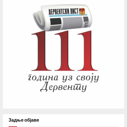
Задње објаве