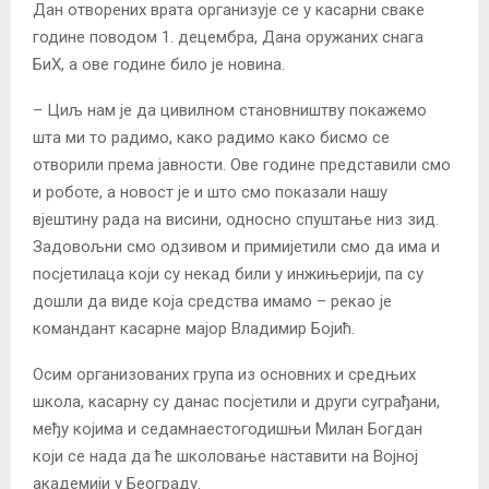
Дан отворених врата организује се у касарни сваке
године поводом 1. децембра, Дана оружаних снага
БиХ, а ове године било је новина.
– Циљ нам је да цивилном становништву покажемо
шта ми то радимо, како радимо како бисмо се
отворили према јавности. Ове године представили смо
и роботе, а новост је и што смо показали нашу
вјештину рада на висини, односно спуштање низ зид.
Задовољни смо одзивом и примијетили смо да има и
посјетилаца који су некад били у инжињерији, па су
дошли да виде која средства имамо – рекао је
командант касарне мајор Владимир Бојић.
Осим организованих група из основних и средњих
школа, касарну су данас посјетили и други суграђани,
међу којима и седамнаестогодишњи Милан Богдан
који се нада да ће школовање наставити на Војној
академији у Београду.