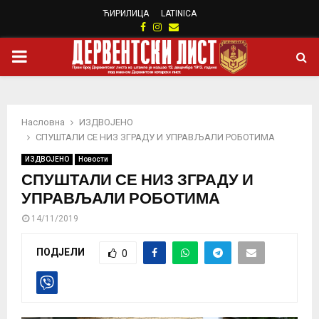
ЋИРИЛИЦА
LATINICA
Facebook
Instagram
Email
PRIMARY
MENU
Насловна
ИЗДВОЈЕНО
СПУШТАЛИ СЕ НИЗ ЗГРАДУ И УПРАВЉАЛИ РОБОТИМА
ИЗДВОЈЕНО
Новости
СПУШТАЛИ СЕ НИЗ ЗГРАДУ И
УПРАВЉАЛИ РОБОТИМА
14/11/2019
ПОДЈЕЛИ
0