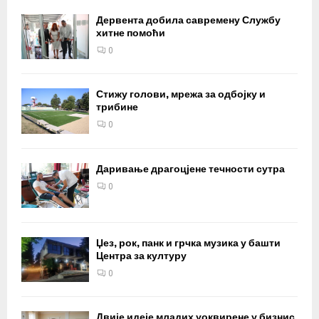
Дервента добила савремену Службу
хитне помоћи
0
Стижу голови, мрежа за одбојку и
трибине
0
Даривање драгоцјене течности сутра
0
Џез, рок, панк и грчка музика у башти
Центра за културу
0
Двије идеје младих уоквирене у бизнис