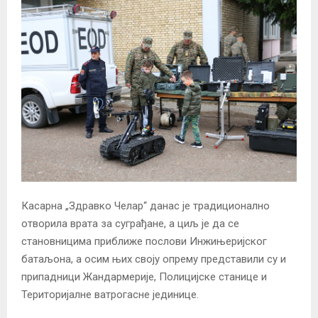
Касарна „Здравко Челар“ данас је традиционално
отворила врата за суграђане, а циљ је да се
становницима приближе послови Инжињеријског
батаљона, а осим њих своју опрему представили су и
припадници Жандармерије, Полицијске станице и
Територијалне ватрогасне јединице.