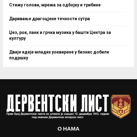
Стижу голови, мрежа за одбојку и трибине
Даривање драгоцјене течности сутра
Џез, рок, панк и грчка музика у башти Центра за
културу
Двије идеје младих уоквирене у бизнис добиле
подршку
О НАМА