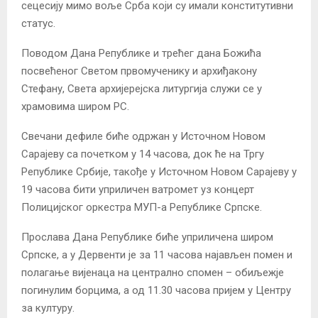
сецесију мимо воље Срба који су имали конститутивни
статус.
Поводом Дана Републике и трећег дана Божића
посвећеног Светом првомученику и архиђакону
Стефану, Света архијерејска литургија служи се у
храмовима широм РС.
Свечани дефиле биће одржан у Источном Новом
Сарајеву са почетком у 14 часова, док ће на Тргу
Републике Србије, такође у Источном Новом Сарајеву у
19 часова бити уприличен ватромет уз концерт
Полицијског оркестра МУП-а Републике Српске.
Прослава Дана Републике биће уприличена широм
Српске, а у Дервенти је за 11 часова најављен помен и
полагање вијенаца на централно спомен – обиљежје
погинулим борцима, а од 11.30 часова пријем у Центру
за културу.