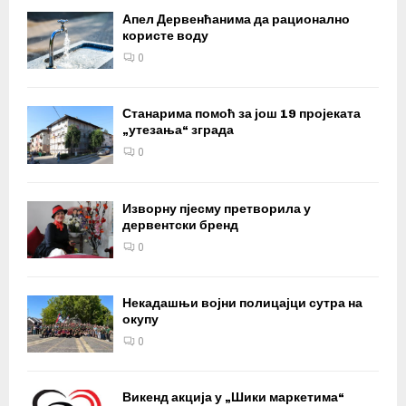
Апел Дервенћанима да рационално
користе воду
0
Станарима помоћ за још 19 пројеката
„утезања“ зграда
0
Изворну пјесму претворила у
дервентски бренд
0
Некадашњи војни полицајци сутра на
окупу
0
Викенд акција у „Шики маркетима“