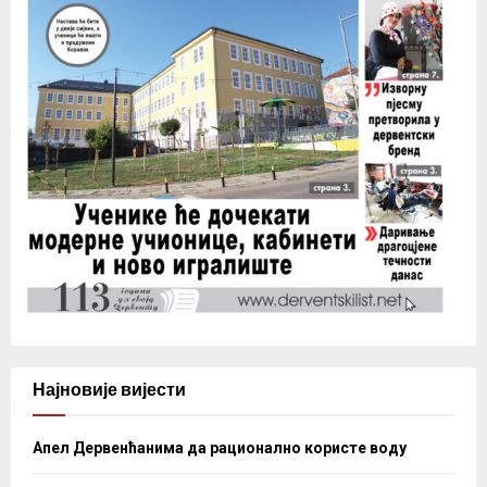
Најновије вијести
Апел Дервенћанима да рационално користе воду