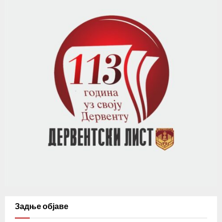
Задње објаве