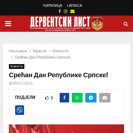
ЋИРИЛИЦА
LATINICA
Facebook
Instagram
Email
PRIMARY
MENU
Насловна
Вијести
Новости
Срећан Дан Републике Српске!
Новости
Срећан Дан Републике Српске!
09/01/2023
ПОДЈЕЛИ
0