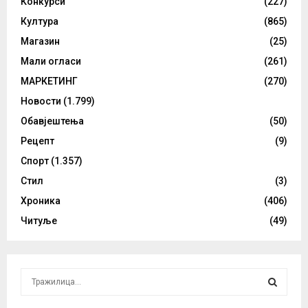
Конкурси
(227)
Култура
(865)
Магазин
(25)
Мали огласи
(261)
МАРКЕТИНГ
(270)
Новости
(1.799)
Обавјештења
(50)
Рецепт
(9)
Спорт
(1.357)
Стил
(3)
Хроника
(406)
Читуље
(49)
S
e
a