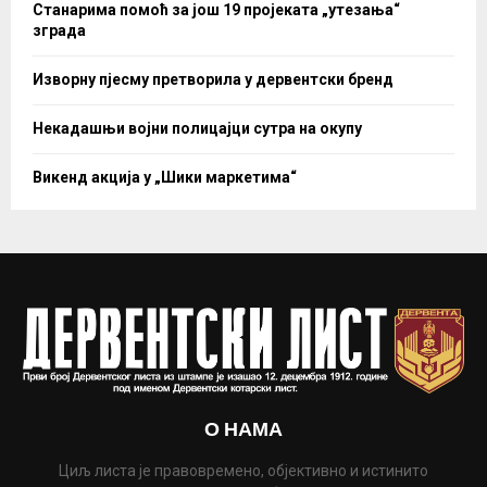
Станарима помоћ за још 19 пројеката „утезања“
зграда
Изворну пјесму претворила у дервентски бренд
Некадашњи војни полицајци сутра на окупу
Викенд акција у „Шики маркетима“
О НАМА
Циљ листа је правовремено, објективно и истинито