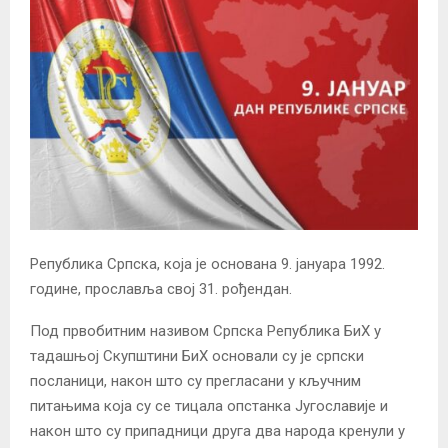
Република Српска, која је основана 9. јануара 1992.
године, прославља свој 31. рођендан.
Под првобитним називом Српска Република БиХ у
тадашњој Скупштини БиХ основали су је српски
посланици, након што су прегласани у кључним
питањима која су се тицала опстанка Југославије и
након што су припадници друга два народа кренули у