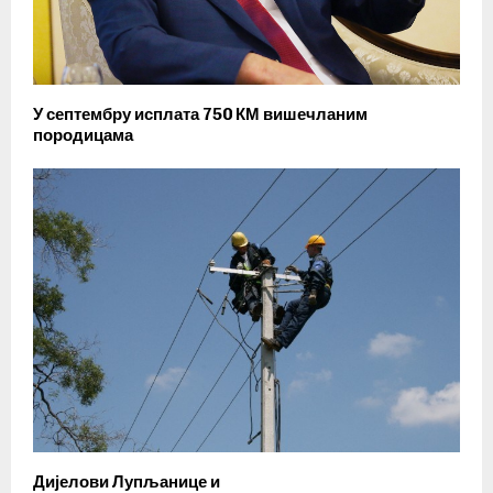
У септембру исплата 750 КМ вишечланим
породицама
Дијелови Лупљанице и