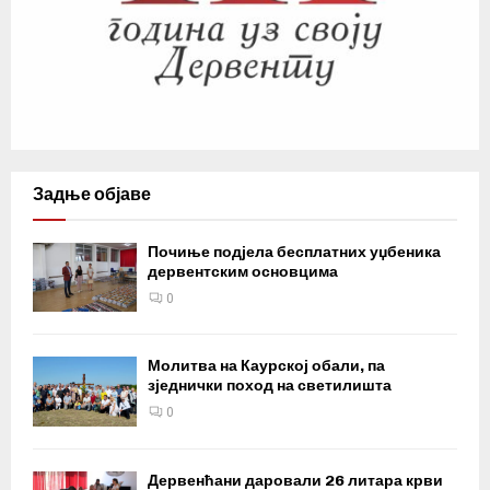
Задње објаве
Почиње подјела бесплатних уџбеника
дервентским основцима
0
Молитва на Каурској обали, па
зједнички поход на светилишта
0
Дервенћани даровали 26 литара крви