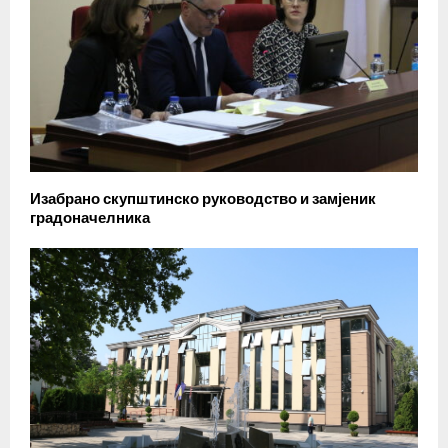
Изабрано скупштинско руководство и замјеник
градоначелника