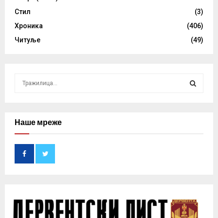
Стил
(3)
Хроника
(406)
Читуље
(49)
S
e
a
S
r
c
Наше мреже
E
h
f
A
o
r
R
:
C
H