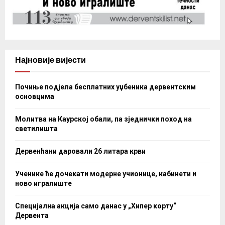
Најновије вијести
Почиње подјела бесплатних уџбеника дервентским
основцима
Молитва на Каурској обали, па зједнички поход на
светилишта
Дервенћани даровали 26 литара крви
Ученике ће дочекати модерне учионице, кабинети и
ново игралиште
Специјална акција само данас у „Хипер корту“
Дервента