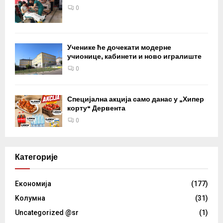
0
Ученике ће дочекати модерне
учионице, кабинети и ново игралиште
0
Специјална акција само данас у „Хипер
корту“ Дервента
0
Категорије
Eкономија
(177)
Kолумнa
(31)
Uncategorized @sr
(1)