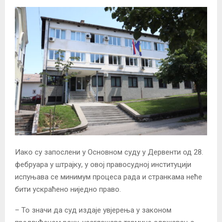
Иако су запослени у Основном суду у Дервенти од 28.
фебруара у штрајку, у овој правосудној институцији
испуњава се минимум процеса рада и странкама неће
бити ускраћено ниједно право.
– То значи да суд издаје увјерења у законом