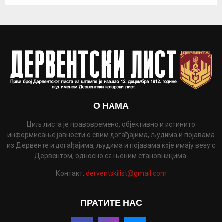
О НАМА
Циљ листа је правовремено, објективно и истинито
информисање јавности о свим догађајима, људима и појавама
из Дервенте и догађајима, људима и појавама које имају везу с
Дервентом, односно са њеним становницима.
Контакт:
derventskilist@gmail.com
ПРАТИТЕ НАС