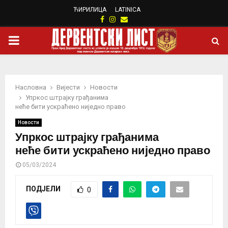
ЋИРИЛИЦА
LATINICA
Facebook
Instagram
Email
PRIMARY
MENU
Насловна
Вијести
Новости
Упркос штрајку грађанима
неће бити ускраћено ниједно право
Новости
Упркос штрајку грађанима
неће бити ускраћено ниједно право
05/03/2024
ПОДЈЕЛИ
0