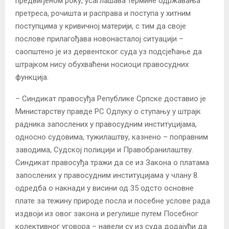
предвиђеном року, усаглашава термине одржавања
претреса, рочишта и расправа и поступа у хитним
поступцима у кривичној материји, с тим да своје
послове прилагођава новонасталој ситуацији –
саопштено је из дервентског суда уз подсјећање да
штрајком нису обухваћени носиоци правосудних
функција.
– Синдикат правосуђа Републике Српске доставио је
Министарству правде РС Одлуку о ступању у штрајк
радника запослених у правосудним институцијама,
односно судовима, тужилаштву, казнено – поправним
заводима, Судској полицији и Правобранилаштву.
Синдикат правосуђа тражи да се из Закона о платама
запослених у правосудним институцијама у члану 8.
одредба о накнади у висини од 35 одсто основне
плате за тежину природе посла и посебне услове рада
издвоји из овог закона и регулише путем Посебног
колективног уговора – навели су из суда додајући да