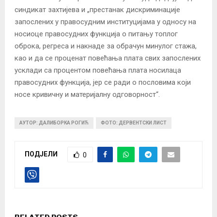
синдикат захтијева и „престанак дискриминације
запослених у правосудним институцијама у односу на
носиоце правосудних функција о питању топлог
оброка, регреса и накнаде за обрачун минулог стажа,
као и да се проценат повећања плата свих запослених
усклади са процентом повећања плата носилаца
правосудних функција, јер се ради о пословима који
носе кривичну и материјалну одговорност“.
АУТОР: ДАЛИБОРКА РОГИЋ
ФОТО: ДЕРВЕНТСКИ ЛИСТ
ПОДЈЕЛИ
0