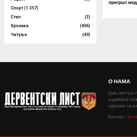
прегршт ме
Спорт
(1.357)
Стил
(3)
Хроника
(406)
Читуље
(49)
О НАМА
Циљ листа је 
људима и поја
односно са њ
Контакт:
derve