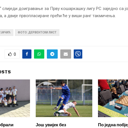
“ слиједи доигравање за Прву кошаркашку лигу РС заједно са ј
га, а двије првопласиране прећи ће у виши ранг такмичења.
УЈИЧИЋ
ФОТО: ДЕРВЕНТСКИ ЛИСТ
0
OSTS
обрали
Још увијек без
По једна побје