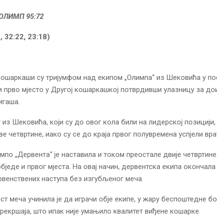
ОЛИМП 95:72
, 32:22, 23:18)
кошаркаши су тријумфом над екипом „Олимпа“ из Шековића у 
и прво мjесто у Другој кошаркашкој потврдивши улазницу за д
игаша.
у из Шековића, који су до овог кола били на лидерској позицији
е четвртине, иако су се до краја првог полувремена успјели врат
емпо „Дервента“ је наставила и током преостале двије четвртин
бједе и првог мјеста. На овај начин, дервентска екипа окончала 
венствених наступа без изгубљеног меча.
ст меча учинила је да играчи обје екипе, у жару беспоштедне бо
прекршаја, што ипак није умањило квалитет виђене кошарке.