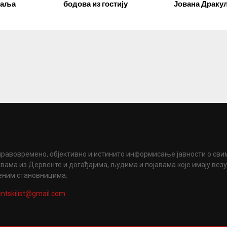
даља
бодова из гостију
Јована Драку
правовремено, објективно и истинито информисање јавности о сви
вама из Дервенте и догађајима, људима и појавама које имају вез
еним становницима.
ntskilist@gmail.com