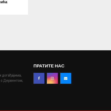
лића
ПРАТИТЕ НАС
м догађајима,
у с Дервентом,