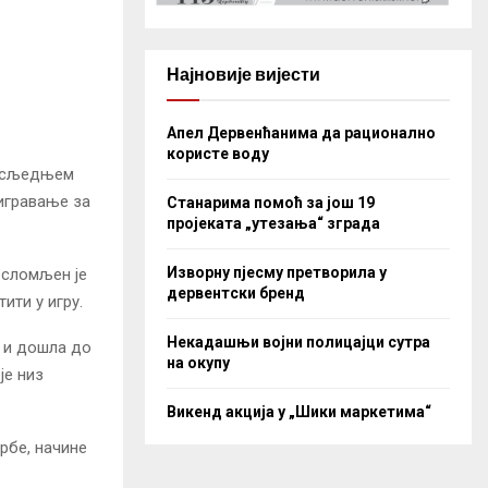
Најновије вијести
Апел Дервенћанима да рационално
користе воду
посљедњем
оигравање за
Станарима помоћ за још 19
пројеката „утезања“ зграда
Изворну пјесму претворила у
, сломљен је
дервентски бренд
ити у игру.
Некадашњи војни полицајци сутра
е и дошла до
на окупу
је низ
Викенд акција у „Шики маркетима“
рбе, начине