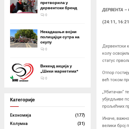
претворила у
дервентски бренд
ДЕРВЕНТА – 
0
(24:11, 16:21
Некадашњи војни
полицајци сутра на
окупу
Дервентски 
0
колу освојил
статус првол
Викенд акција у
„Шики маркетима“
Отпор гостиј
0
већ током прв
„Убитачан“ т
убједљиве по
Категорије
прољећних пр
Eкономија
(177)
Иначе, важно
Kолумнa
(31)
велики број 