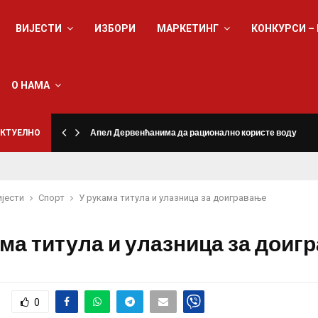
ВИЈЕСТИ
ИЗБОРИ
МАРКЕТИНГ
КОНКУРСИ –
О НАМА
КТУЕЛНО
Апел Дервенћанима да рационално користе воду
ијести
Спорт
У рукама титула и улазница за доигравање
ама титула и улазница за доиг
0