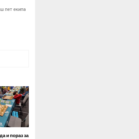
ош пет екипа
да и пораз за