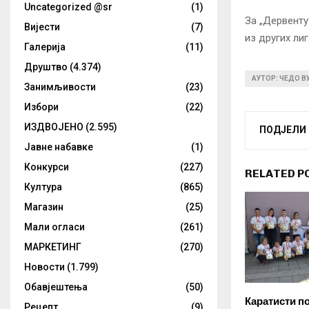
Uncategorized @sr
(1)
За „Дервенту
Вијести
(7)
из других ли
Галерија
(11)
Друштво
(4.374)
АУТОР: ЧЕДО В
Занимљивости
(23)
Избори
(22)
ИЗДВОЈЕНО
(2.595)
ПОДЈЕЛИ
Јавне набавке
(1)
Конкурси
(227)
RELATED P
Култура
(865)
Магазин
(25)
Мали огласи
(261)
МАРКЕТИНГ
(270)
Новости
(1.799)
Обавјештења
(50)
Каратисти п
Рецепт
(9)