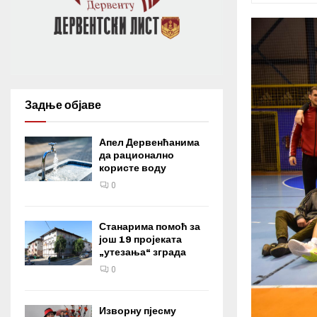
Задње објаве
Апел Дервенћанима
да рационално
користе воду
0
Станарима помоћ за
још 19 пројеката
„утезања“ зграда
0
Изворну пјесму