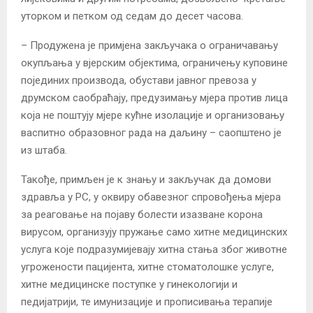
уторком и петком од седам до десет часова.
– Продужена је примјена закључака о ограничавању
окупљања у вјерским објектима, ограничењу куповине
појединих производа, обустави јавног превоза у
друмском саобраћају, предузимању мјера против лица
која не поштују мјере кућне изолације и организовању
васпитно образовног рада на даљину – саопштено је
из штаба.
Такође, примљен је к знању и закључак да домови
здравља у РС, у оквиру обавезног спровођења мјера
за реаговање на појаву болести изазване корона
вирусом, организују пружање само хитне медицинских
услуга које подразумијевају хитна стања због животне
угрожености пацијента, хитне стоматолошке услуге,
хитне медицинске поступке у гинекологији и
педијатрији, те имунизације и прописивања терапије