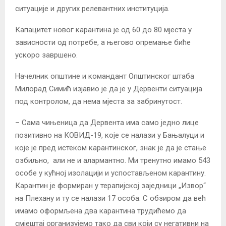
ситуације и других релевантних институција.
Капацитет новог карантина је од 60 до 80 мјеста у
зависности од потребе, а његово опремање биће
ускоро завршено.
Начелник општине и командант Општинског штаба
Милорад Симић изјавио је да је у Дервенти ситуација
под контролом, да нема мјеста за забринутост.
– Сама чињеница да Дервента има само једно лице
позитивно на КОВИД-19, које се налази у Бањалуци и
које је пред истеком карантинског, знак је да је стање
озбиљно, али не и алармантно. Ми тренутно имамо 543
особе у кућној изолацији и успостављеном карантину.
Карантин је формиран у терапијској заједници „Извор“
на Плехану и ту се налази 17 особа. С обзиром да већ
имамо оформљена два карантина трудићемо да
смјештај организујемо тако да сви који су негативни на