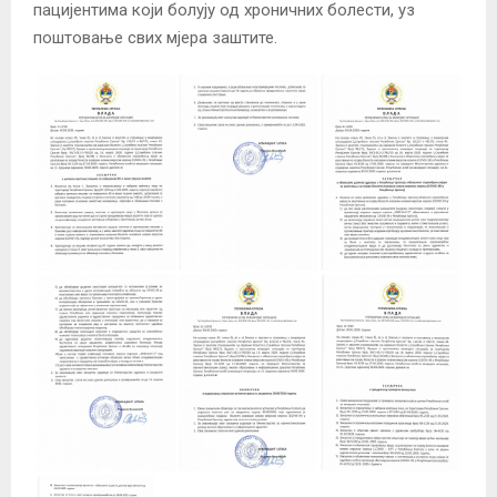
пацијентима који болују од хроничних болести, уз
поштовање свих мјера заштите.