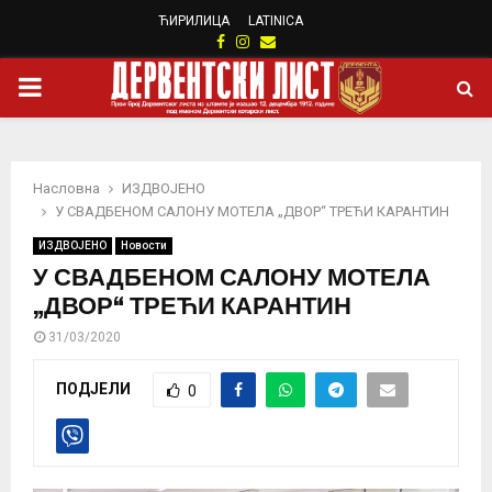
ЋИРИЛИЦА
LATINICA
Facebook
Instagram
Email
PRIMARY
MENU
Насловна
ИЗДВОЈЕНО
У СВАДБЕНОМ САЛОНУ МОТЕЛА „ДВОР“ ТРЕЋИ КАРАНТИН
ИЗДВОЈЕНО
Новости
У СВАДБЕНОМ САЛОНУ МОТЕЛА
„ДВОР“ ТРЕЋИ КАРАНТИН
31/03/2020
ПОДЈЕЛИ
0