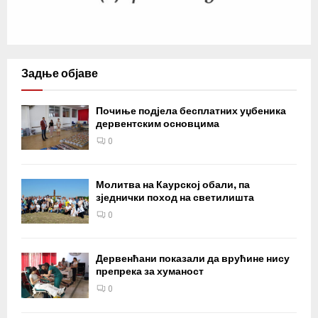
Задње објаве
Почиње подјела бесплатних уџбеника
дервентским основцима
0
Молитва на Каурској обали, па
зједнички поход на светилишта
0
Дервенћани показали да врућине нису
препрека за хуманост
0