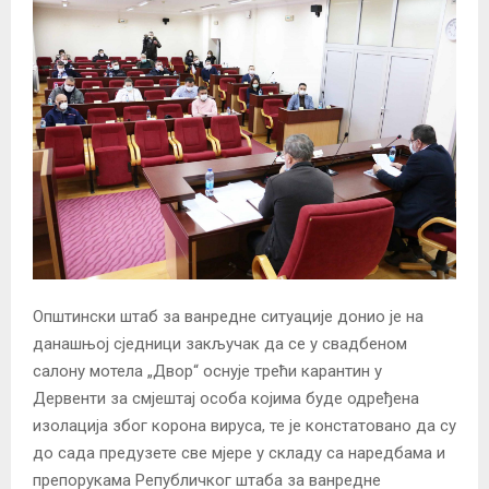
Општински штаб за ванредне ситуације донио је на
данашњој сједници закључак да се у свадбеном
салону мотела „Двор“ оснује трећи карантин у
Дервенти за смјештај особа којима буде одређена
изолација због корона вируса, те је констатовано да су
до сада предузете све мјере у складу са наредбама и
препорукама Републичког штаба за ванредне