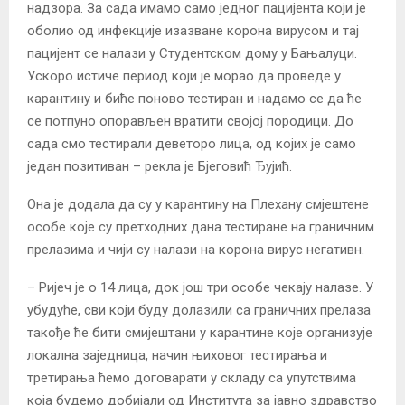
надзора. За сада имамо само једног пацијента који је
оболио од инфекције изазване корона вирусом и тај
пацијент се налази у Студентском дому у Бањалуци.
Ускоро истиче период који је морао да проведе у
карантину и биће поново тестиран и надамо се да ће
се потпуно опорављен вратити својој породици. До
сада смо тестирали деветоро лица, од којих је само
један позитиван – рекла је Бјеговић Ђујић.
Она је додала да су у карантину на Плехану смјештене
особе које су претходних дана тестиране на граничним
прелазима и чији су налази на корона вирус негативн.
– Ријеч је о 14 лица, док још три особе чекају налазе. У
убудуће, сви који буду долазили са граничних прелаза
такође ће бити смијештани у карантине које организује
локална заједница, начин њиховог тестирања и
третирања ћемо договарати у складу са упутствима
која будемо добијали од Института за јавно здравство