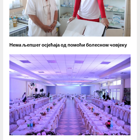
Нема љепшег осјећаја од помоћи болесном човјеку