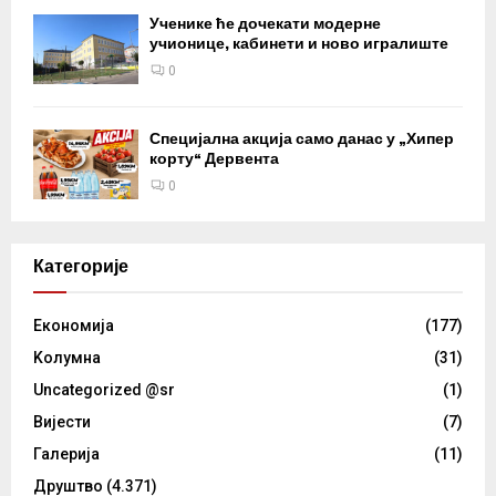
Ученике ће дочекати модерне
учионице, кабинети и ново игралиште
0
Специјална акција само данас у „Хипер
корту“ Дервента
0
Категорије
Eкономија
(177)
Kолумнa
(31)
Uncategorized @sr
(1)
Вијести
(7)
Галерија
(11)
Друштво
(4.371)