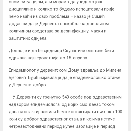
овом ситуацијом, али морамо да уведемо још
дисциплине и колико то будемо испоштовали прије
ћемо изаћи из ових проблема – казао је Симић
додавши да је Дервента опскрбљена довољном
количином средстава за дезинфекцију, маски и
заштитних одијела.
Додао је и да ће сједница Скупштине општине бити
одржана највјероватније до 15. априла.
Епидемиолог у дервентском Дому здравља др Милена
Бјеговић Ђујић изјавила је да је епидемиолошко стање
у Дервенти добро.
– У Дервенти су тренутно 543 особе под здравственим
надзором епидемиолога, од којих смо данас током
дана контактирали или ћемо контактирати њих око 100
који су доброг здравственог стања и којима истиче
четрнаестодневни период кућне изолације и период