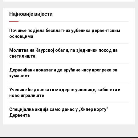
Најновије вијести
Почиње подјела бесплатних уџбеника дервентским
основцима
Молитва на Каурској обали, па зједнички поход на
светилишта
Дервенћани показали да врућине нису препрека за
хуманост
Ученике ће дочекати модерне учионице, кабинети и
ново игралиште
Специјална акција само данас у „Хипер корту“
Дервента