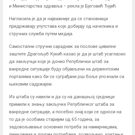
и Министарства здравља – рекла је Бјеговић Ђујић.
Нагласила је да је најважније да се становници
придржавају упутстава које добијају од начелника и
стручних служби путем медија.
Самостални стручни сарадник за послове цивилне
заштите Драгољуб Кукић казао је да је штаб усагласио
да закључци које је донио Републички штаб за
ванредне ситуације буду објављени на дервентским
порталима како би се суграђани још боље упознали са
њиховим садржајем.
Из штаба су навели и да су на данашњој сједници
примили к знању закључке Републичког штаба за
ванредне ситуације, а посебно онај који се односи на
то да је особама старијим од 65 година, за
задовољавање основних потреба за намирницама,
лијековима и другим потребама, дозвољено кретање