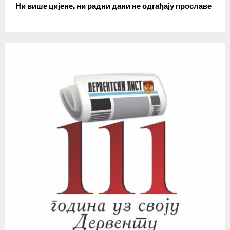
Ни више цијене, ни радни дани не одгађају прославе