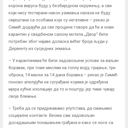
корона вируса буду у безбиједном окружењу, а сви
који нису тестирани након узимања налаза не буду
смјештани са особама које су негативне – рекао је
Симић додајући да све процјене говоре да ће и нови
карантин у свадбеном салону мотела „Двор“ бити
потребан због најаве доласка већег броја људи у
Дервенту из сусједних земаља.
– У карантинима ће бити задовољени услови за ваљан
боравак, при томе мислим на топлу воду, гријање, три
оброка, 14 маски за 14 дана боравка – рекао је Симић
поново апелујући на суграђане којима је одређена
мјера кућне изолације да то и поштују, јер тиме чувају
своје ближње.
– Треба да се придржавамо упутстава, да смањимо
социјалне контакте. Веома сам задовољан
досадашњим понашањем грађана и како се носе са