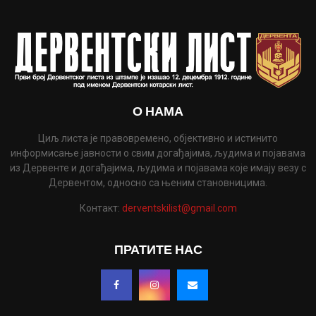
О НАМА
Циљ листа је правовремено, објективно и истинито
информисање јавности о свим догађајима, људима и појавама
из Дервенте и догађајима, људима и појавама које имају везу с
Дервентом, односно са њеним становницима.
Контакт:
derventskilist@gmail.com
ПРАТИТЕ НАС