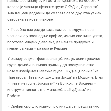
нашем фестивалу су и гости из Хрватске, из Боботе –
казала је чланица пјевачке групе СКУД-а „Дервента“
Ана Кецман додавши да су врата овог друштва увијек
отворена за нове чланове.
– Посебно нас радује када нам се придруже нови
чланови, а у посљедње вријеме, имамо све више упита,
поготово младих дјевојака, да нам се придруже и
пјевају са нама – казала је Кецман.
У оквиру седмог фестивала публика је, осим пјевачке
групе домаћина, имала прилику да послуша и етно –
ноте у извођењу Пјевачке групе ГКУД-а „Пронија“ из
Прњавора, Пјевачког друштва „Вида“ из Модриче, Етно
– пјевачке групе „Босиљак“ из Брчког, те Вокално –
инструменталног етно – ансамбла „Ђурђевак“ из
Боботе.
– Срећни смо што имамо прилику да се представимо