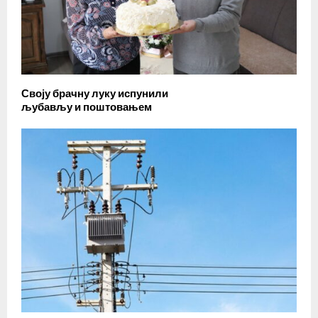
Своју брачну луку испунили
љубављу и поштовањем