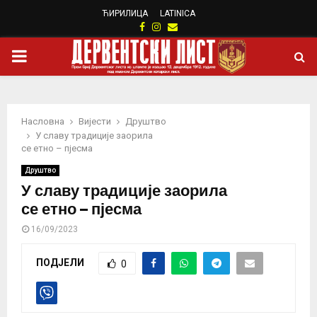
ЋИРИЛИЦА
LATINICA
Facebook
Instagram
Email
PRIMARY
MENU
Насловна
Вијести
Друштво
У славу традиције заорила
се етно – пјесма
Друштво
У славу традиције заорила
се етно – пјесма
16/09/2023
ПОДЈЕЛИ
0