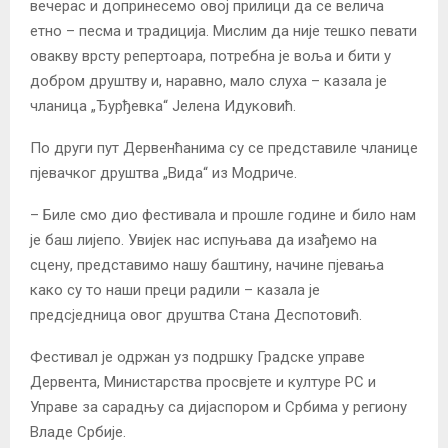
вечерас и допринесемо овој прилици да се велича
етно – песма и традиција. Мислим да није тешко певати
овакву врсту репертоара, потребна је воља и бити у
добром друштву и, наравно, мало слуха – казала је
чланица „Ђурђевка“ Јелена Идуковић.
По други пут Дервенћанима су се представиле чланице
пјевачког друштва „Вида“ из Модриче.
– Биле смо дио фестивала и прошле године и било нам
је баш лијепо. Увијек нас испуњава да изађемо на
сцену, представимо нашу баштину, начине пјевања
како су то наши преци радили – казала је
предсједница овог друштва Стана Деспотовић.
Фестивал је одржан уз подршку Градске управе
Дервента, Министарства просвјете и културе РС и
Управе за сарадњу са дијаспором и Србима у региону
Владе Србије.