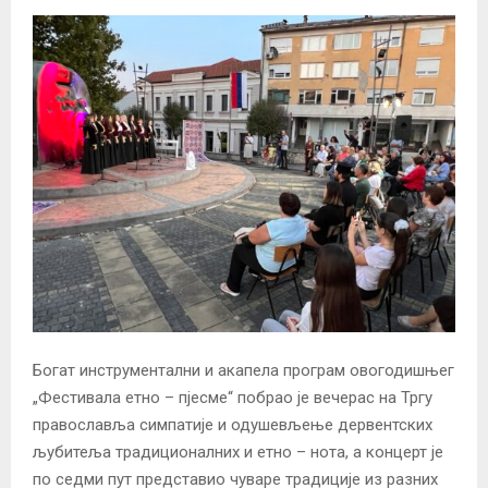
Богат инструментални и акапела програм овогодишњег
„Фестивала етно – пјесме“ побрао је вечерас на Тргу
православља симпатије и одушевљење дервентских
љубитеља традиционалних и етно – нота, а концерт је
по седми пут представио чуваре традиције из разних