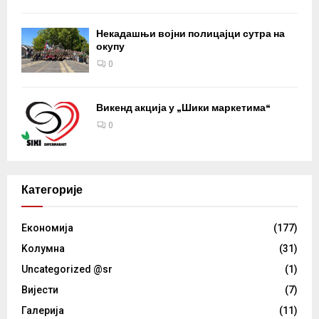
Некадашњи војни полицајци сутра на
окупу
0
Викенд акција у „Шики маркетима“
0
Категорије
Eкономија
(177)
Kолумнa
(31)
Uncategorized @sr
(1)
Вијести
(7)
Галерија
(11)