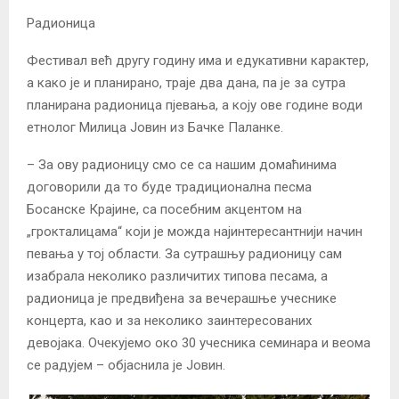
Радионица
Фестивал већ другу годину има и едукативни карактер,
а како је и планирано, траје два дана, па је за сутра
планирана радионица пјевања, а коју ове године води
етнолог Милица Јовин из Бачке Паланке.
– За ову радионицу смо се са нашим домаћинима
договорили да то буде традиционална песма
Босанске Крајине, са посебним акцентом на
„грокталицама“ који је можда најинтересантнији начин
певања у тој области. За сутрашњу радионицу сам
изабрала неколико различитих типова песама, а
радионица је предвиђена за вечерашње учеснике
концерта, као и за неколико заинтересованих
девојака. Очекујемо око 30 учесника семинара и веома
се радујем – објаснила је Јовин.