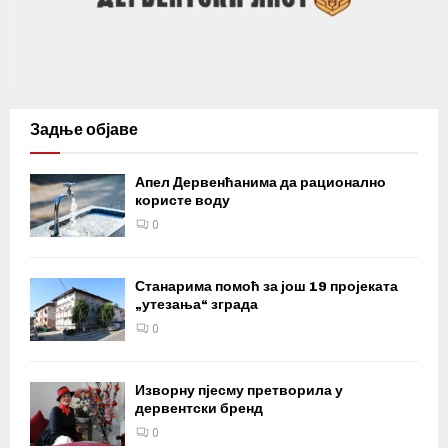
Задње објаве
Апел Дервенћанима да рационално
користе воду
0
Станарима помоћ за још 19 пројеката
„утезања“ зграда
0
Изворну пјесму претворила у
дервентски бренд
0