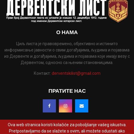
О НАМА
Циљ листа је правовремено, објективно и истинито
информисање јавности о свим догађајима, људима и појавама
из Дервенте и догађајима, људима и појавама које имају везу с
Дервентом, односно са њеним становницима.
Контакт:
derventskilist@gmail.com
ПРАТИТЕ НАС
Ova web stranica koristi kolačiće za poboljšanje vašeg iskustva.
Pretpostavljamo da se slažete s ovim, ali možete odustati ako
@2022 - www.derventskilist.net. Сва права задржана. Дизајнирао и развио