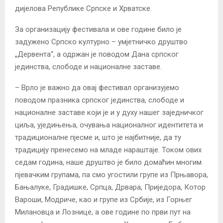
дијелова Републике Српске и Хрватске.
За организацију фестивала и ове године било је
задужено Српско културно – умјетничко друштво
„Дервента“, а одржан је поводом Дана српског
јединства, слободе и националне заставе.
– Врло је важно да овај фестивал организујемо
поводом празника српског јединства, слободе и
националне заставе који је и у духу нашег заједничког
циља, уједињења, очувања националног идентитета и
традиционалне пјесме и, што је најбитније, да ту
традицију пренесемо на младе нараштаје. Током ових
седам година, наше друштво је било домаћин многим
пјевачким групама, па смо угостили групе из Прњавора,
Бањалуке, Градишке, Српца, Дрвара, Приједора, Котор
Вароши, Модриче, као и групе из Србије, из Горњег
Милановца и Лознице, а ове године по први пут на