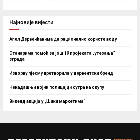
Најновије вијести
Апел Дервенћанима да рационално користе воду
Станарима помоћ за још 19 пројеката „утезања“
зграда
Изворну пјесму претворила у дервентски бренд
Некадашњи војни полицајци сутра на окупу
Викенд акција у „Шики маркетима“