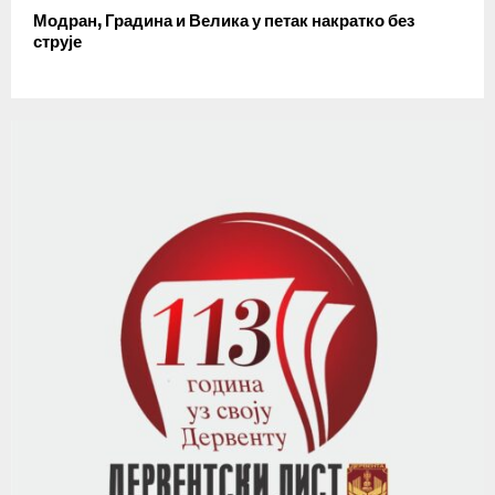
Модран, Градина и Велика у петак накратко без
струје