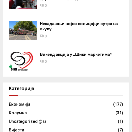
0
Некадашњи војни полицајци сутра на
окупу
0
Викенд акција у „Шики маркетима“
0
Категорије
Eкономија
(177)
Kолумнa
(31)
Uncategorized @sr
(1)
Вијести
(7)