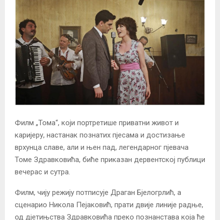
Филм „Тома“, који портретише приватни живот и
каријеру, настанак познатих пјесама и достизање
врхунца славе, али и њен пад, легендарног пјевача
Томе Здравковића, биће приказан дервентској публици
вечерас и сутра.
Филм, чију режију потписује Драган Бјелогрлић, а
сценарио Никола Пејаковић, прати двије линије радње,
од дјетињства Здравковића преко познанстава која ће