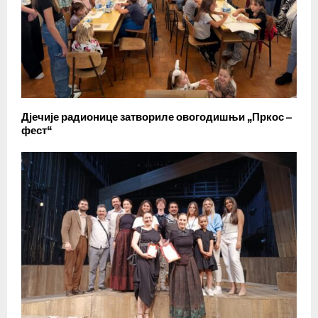
Дјечије радионице затвориле овогодишњи „Пркос –
фест“