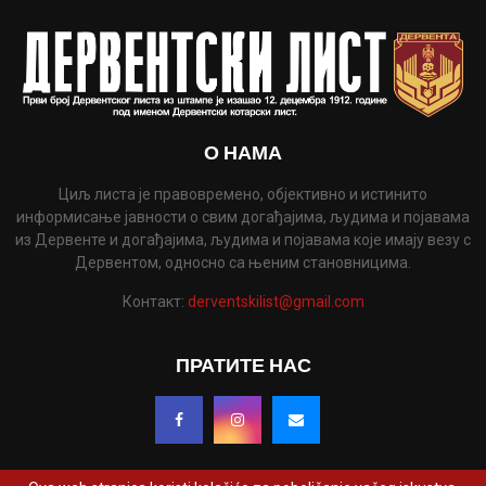
О НАМА
Циљ листа је правовремено, објективно и истинито
информисање јавности о свим догађајима, људима и појавама
из Дервенте и догађајима, људима и појавама које имају везу с
Дервентом, односно са њеним становницима.
Контакт:
derventskilist@gmail.com
ПРАТИТЕ НАС