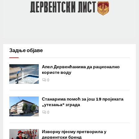
Задње објаве
Апел Дервенћанима да рационално
користе воду
0
Станарима помоћ за још 19 пројеката
„утезања“ зграда
0
Изворну пјесму претворила у
дервентски бренд