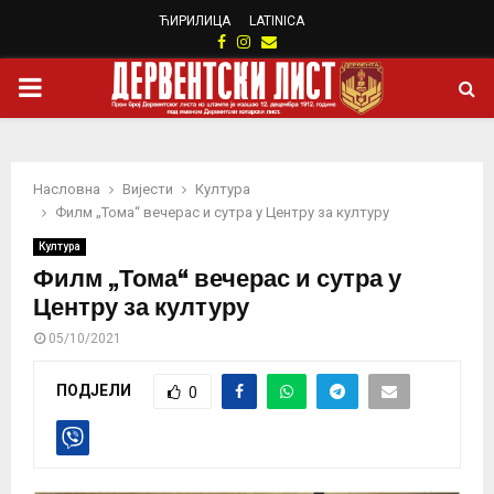
ЋИРИЛИЦА
LATINICA
Facebook
Instagram
Email
PRIMARY
MENU
Насловна
Вијести
Култура
Филм „Тома“ вечерас и сутра у Центру за културу
Култура
Филм „Тома“ вечерас и сутра у
Центру за културу
05/10/2021
ПОДЈЕЛИ
0