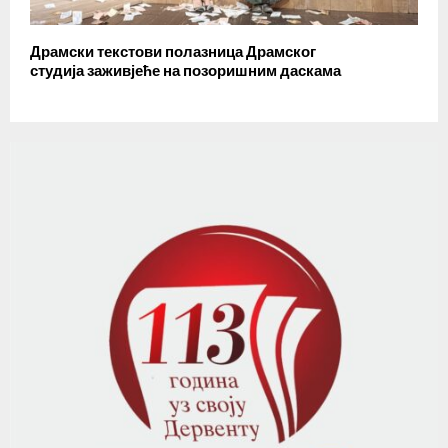
Драмски текстови полазница Драмског
студија заживјеће на позоришним даскама