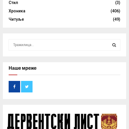
Стил
(3)
Хроника
(406)
Читуље
(49)
S
e
a
S
r
c
Наше мреже
E
h
f
A
o
r
R
:
C
H