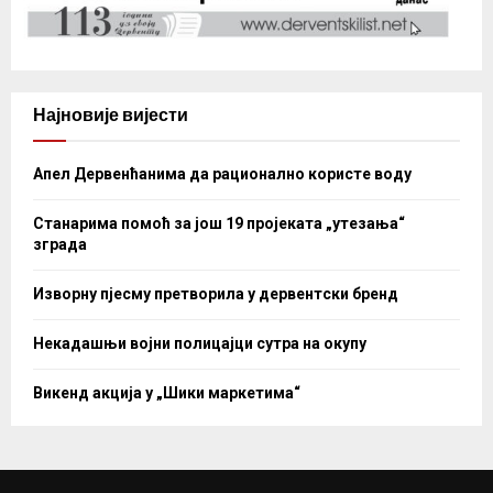
Најновије вијести
Апел Дервенћанима да рационално користе воду
Станарима помоћ за још 19 пројеката „утезања“
зграда
Изворну пјесму претворила у дервентски бренд
Некадашњи војни полицајци сутра на окупу
Викенд акција у „Шики маркетима“