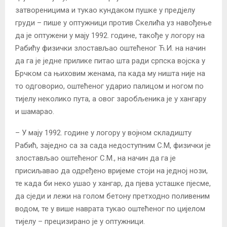
затвореницима и тукао кундаком пушке у предјелу
груди – пише у оптужници против Скелића уз навођење
да је оптужени у мају 1992. године, такође у логору на
Рабићу физички злостављао оштећеног Ћ.И. на начин
да га је једне прилике питао шта ради српска војска у
Брчком са њиховим женама, па када му ништа није на
то одговорио, оштећеног ударио палицом и ногом по
тијелу неколико пута, а овог заробљеника је у хангару
и шамарао.
– У мају 1992. године у логору у војном складишту
Рабић, заједно са за сада недоступним С.М, физички је
злостављао оштећеног С.М., на начин да га је
присиљавао да одређено вријеме стоји на једној нози,
те када би неко ушао у хангар, да пјева усташке пјесме,
да сједи и лежи на голом бетону претходно поливеним
водом, те у више наврата тукао оштећеног по цијелом
тијелу – прецизирано је у оптужници.