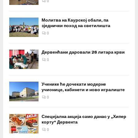
0
Молитва на Каурској обали, па
зједнички поход на светилишта
0
Дервенћани даровали 26 литара крви
0
Ученике ће дочекати модерне
учионице, кабинети и ново игралиште
0
Специјална акција само данас у „Хипер
корту“ Дервента
0