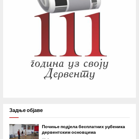
Задње објаве
Почиње подјела бесплатних уџбеника
дервентским основцима