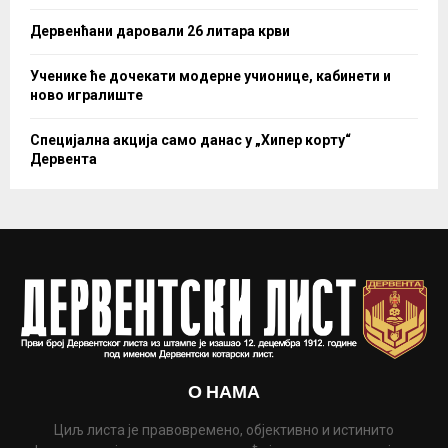
Дервенћани даровали 26 литара крви
Ученике ће дочекати модерне учионице, кабинети и
ново игралиште
Специјална акција само данас у „Хипер корту“
Дервента
О НАМА
Циљ листа је правовремено, објективно и истинито