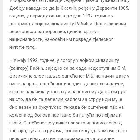
У објављеној оптужници Окружног јавног тужилаштва у
Добоју наводи се да је Скелић, рођен у Дервенти 1965.
године, у периоду од маја до јуна 1992. године у
логорима у војном складишту Рабић и Поље физички
злостављао затворенике, цивиле српске
националности, наносећи им повреде тјелесног
интегритета.
– У мају 1992. године, у логору у војном складишту
(хангару) Рабић, заједно са за сада недоступним С.М,
физички је злостављао оштећеног М.Б, на начин да је у
више наврата оштећеног изводио до школске клупе,
која се налазила у хангару и наредио му да стави руке
на сто, да би га дебелим каблом за струју који му је
био везан за руку тукао, те када би оштећени пао на
кољена од болова наставио би га тући по леђима и
глави. Оштећеног је у више наврата изводио испред
хангара, тукао га рукама, ногама и кундаком пушке по
цијелом тијелу, затим постројавао га са осталим