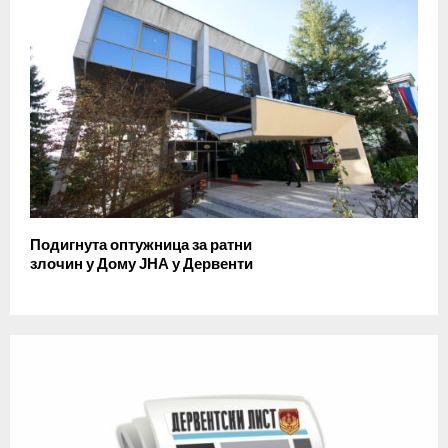
Подигнута оптужница за ратни
злочин у Дому ЈНА у Дервенти