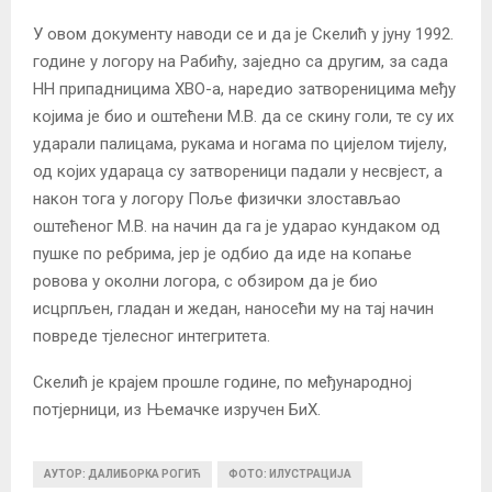
У овом документу наводи се и да је Скелић у јуну 1992.
године у логору на Рабићу, заједно са другим, за сада
НН припадницима ХВО-а, наредио затвореницима међу
којима је био и оштећени М.В. да се скину голи, те су их
ударали палицама, рукама и ногама по цијелом тијелу,
од којих удараца су затвореници падали у несвјест, а
након тога у логору Поље физички злостављао
оштећеног М.В. на начин да га је ударао кундаком од
пушке по ребрима, јер је одбио да иде на копање
ровова у околни логора, с обзиром да је био
исцрпљен, гладан и жедан, наносећи му на тај начин
повреде тјелесног интегритета.
Скелић је крајем прошле године, по међународној
потјерници, из Њемачке изручен БиХ.
АУТОР: ДАЛИБОРКА РОГИЋ
ФОТО: ИЛУСТРАЦИЈА