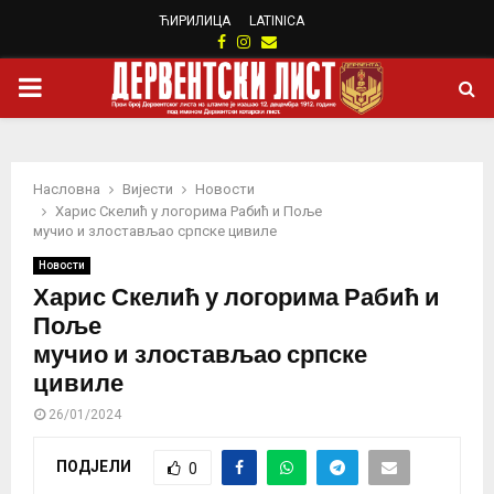
ЋИРИЛИЦА
LATINICA
Facebook
Instagram
Email
PRIMARY
MENU
Насловна
Вијести
Новости
Харис Скелић у логорима Рабић и Поље
мучио и злостављао српске цивиле
Новости
Харис Скелић у логорима Рабић и
Поље
мучио и злостављао српске
цивиле
26/01/2024
ПОДЈЕЛИ
0