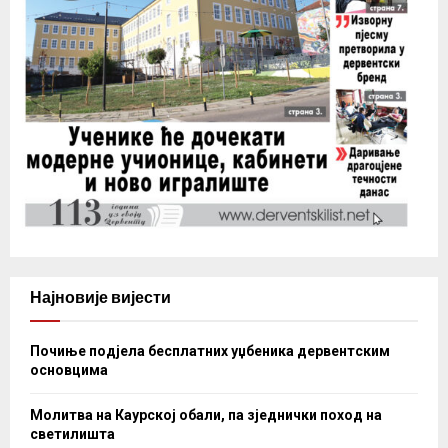
Најновије вијести
Почиње подјела бесплатних уџбеника дервентским
основцима
Молитва на Каурској обали, па зједнички поход на
светилишта