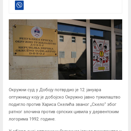
Окружни суд у Добоју потврдио је 12. јануара
оптужницу коју је добојско Окружно јавно тужилаштво
подигло против Хариса Скелића званог „Скело“ због
ратног злочина против српских цивила у дервентским
логорима 1992. године.