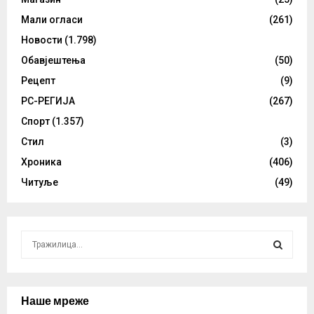
Мали огласи
(261)
Новости
(1.798)
Обавјештења
(50)
Рецепт
(9)
РС-РЕГИЈА
(267)
Спорт
(1.357)
Стил
(3)
Хроника
(406)
Читуље
(49)
S
e
a
S
r
c
Наше мреже
E
h