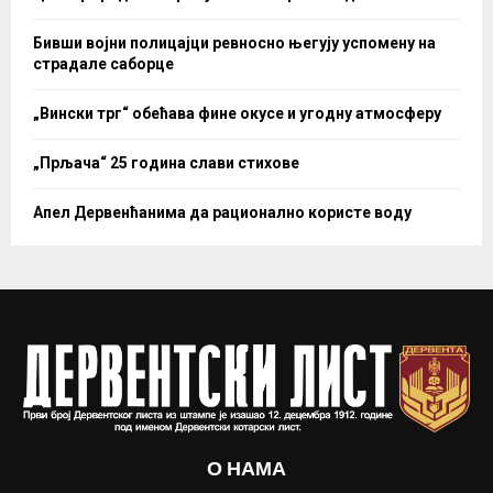
Бивши војни полицајци ревносно његују успомену на
страдале саборце
„Вински трг“ обећава фине окусе и угодну атмосферу
„Прљача“ 25 година слави стихове
Апел Дервенћанима да рационално користе воду
О НАМА