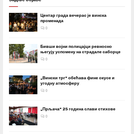
Центар града вечерас је винска
променада
0
Бивши војни полицајци ревносно
његују успомену на страдале саборце
0
„Вински трг“ обећава фине окусе и
угодну атмосферу
0
„Прљача“ 25 година слави стихове
0