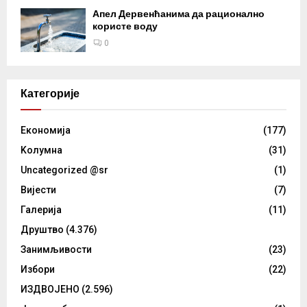
Апел Дервенћанима да рационално
користе воду
0
Категорије
Eкономија
(177)
Kолумнa
(31)
Uncategorized @sr
(1)
Вијести
(7)
Галерија
(11)
Друштво
(4.376)
Занимљивости
(23)
Избори
(22)
ИЗДВОЈЕНО
(2.596)