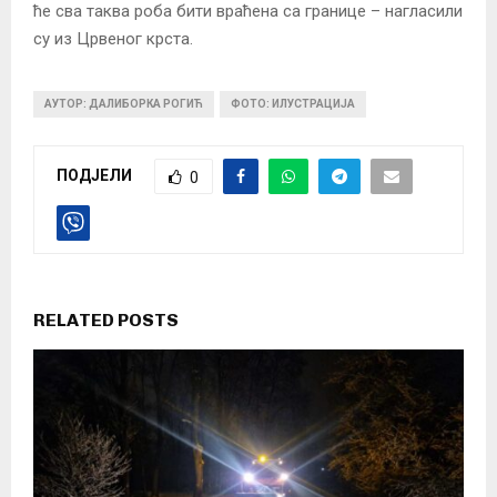
ће сва таква роба бити враћена са границе – нагласили
су из Црвеног крста.
АУТОР: ДАЛИБОРКА РОГИЋ
ФОТО: ИЛУСТРАЦИЈА
ПОДЈЕЛИ
0
RELATED POSTS