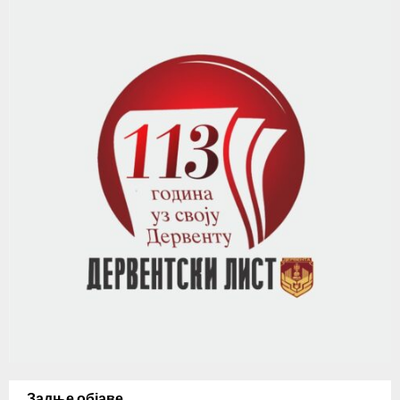
Задње објаве