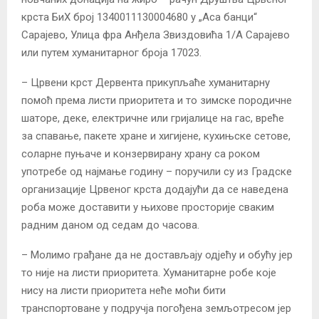
крста БиХ број 1340011130004680 у „Аса банци“
Сарајево, Улица фра Анђела Звиздовића 1/A Сарајево
или путем хуманитарног броја 17023.
– Црвени крст Дервента прикупљаће хуманитарну
помоћ према листи приоритета и то зимске породичне
шаторе, деке, електричне или гријалице на гас, вреће
за спавање, пакете хране и хигијене, кухињске сетове,
соларне пуњаче и конзервирану храну са роком
употребе од најмање годину – поручили су из Градске
организације Црвеног крста додајући да се наведена
роба може доставити у њихове просторије сваким
радним даном од седам до часова.
– Молимо грађане да не достављају одјећу и обућу јер
то није на листи приоритета. Хуманитарне робе које
нису на листи приоритета неће моћи бити
транспортоване у подручја погођена земљотресом јер