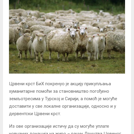
Црвени крст БиХ покренуо је акцију прикупљања
хуманитарне помоћи за становништво погођено
земљотресима у Турској и Сирији, а помоћ је могуће
доставити у све локалне организације, односно и у
дервентски Црвени крст.
Из ове организације истичу да су могуће уплате
новчаних донација на жиро – рачун Друштва Црвеног