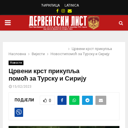
ЋИРИЛИЦА
LATINICA
Facebook
Instagram
Email
PRIMARY
MENU
Црвени крст прикупља
Насловна
Вијести
Новости
помоћ за Турску и Сирију
Новости
Црвени крст прикупља
помоћ за Турску и Сирију
15/02/2023
ПОДЈЕЛИ
0