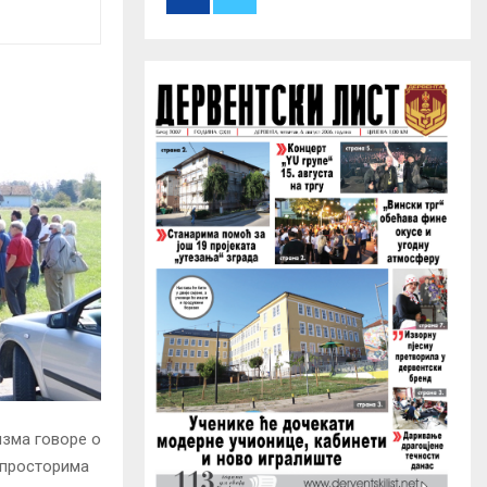
r
R
:
C
H
изма говоре о
 просторима