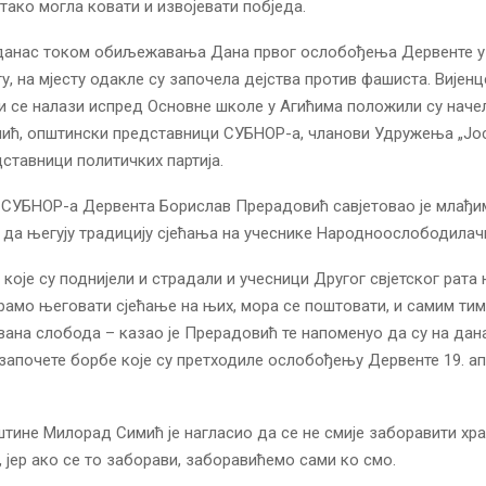
 тако могла ковати и извојевати побједа.
 данас током обиљежавања Дана првог ослобођења Дервенте у
ту, на мјесту одакле су започела дејства против фашиста. Вијен
и се налази испред Основне школе у Агићима положили су наче
ић, општински представници СУБНОР-а, чланови Удружења „Јо
дставници политичких партија.
 СУБНОР-а Дервента Борислав Прерадовић савјетовао је млађи
 да његују традицију сјећања на учеснике Народноослободилачк
 које су поднијели и страдали и учесници Другог свјетског рата 
рамо његовати сјећање на њих, мора се поштовати, и самим тим
вана слобода – казао је Прерадовић те напоменуо да су на да
 започете борбе које су претходиле ослобођењу Дервенте 19. ап
тине Милорад Симић је нагласио да се не смије заборавити хр
 јер ако се то заборави, заборавићемо сами ко смо.