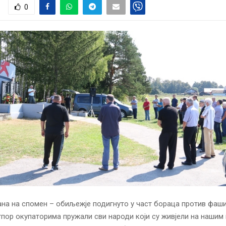
0
на на спомен – обиљежје подигнуто у част бораца против фаш
тпор окупаторима пружали сви народи који су живјели на нашим