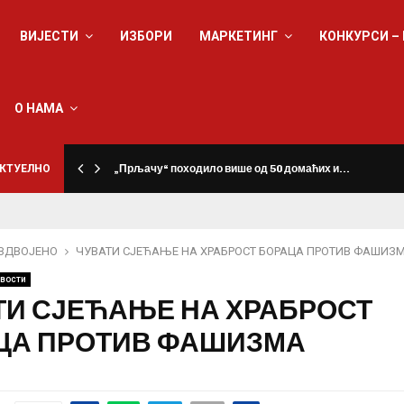
ВИЈЕСТИ
ИЗБОРИ
МАРКЕТИНГ
КОНКУРСИ –
О НАМА
КТУЕЛНО
„Прљачу“ походило више од 50 домаћих и…
ЗДВОЈЕНО
ЧУВАТИ СЈЕЋАЊЕ НА ХРАБРОСТ БОРАЦА ПРОТИВ ФАШИЗ
вости
ТИ СЈЕЋАЊЕ НА ХРАБРОСТ
ЦА ПРОТИВ ФАШИЗМА