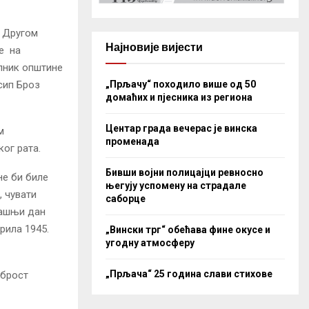
 Другом
Најновије вијести
це на
лник општине
сип Броз
„Прљачу“ походило више од 50
домаћих и пјесника из региона
Центар града вечерас је винска
м
променада
ог рата.
Бивши војни полицајци ревносно
не би биле
његују успомену на страдале
, чувати
саборце
нашњи дан
рила 1945.
„Вински трг“ обећава фине окусе и
угодну атмосферу
„Прљача“ 25 година слави стихове
аброст