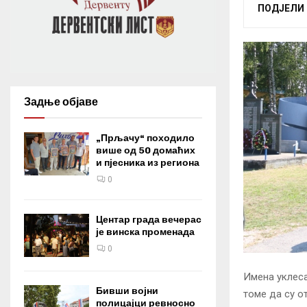
ПОДЈЕЛИ
Задње објаве
„Прљачу“ походило
више од 50 домаћих
и пјесника из региона
0
Центар града вечерас
је винска променада
0
Имена уклеса
Бивши војни
томе да су о
полицајци ревносно