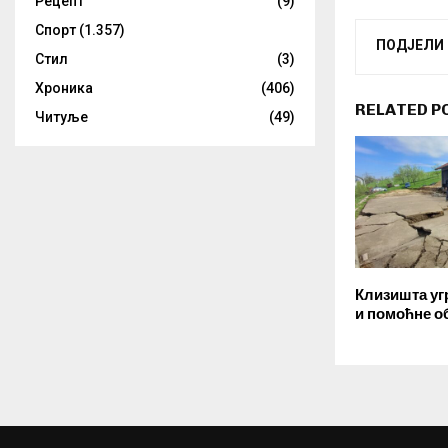
Рецепт
(9)
Спорт
(1.357)
ПОДЈЕЛИ
Стил
(3)
Хроника
(406)
RELATED P
Читуље
(49)
Клизишта уг
и помоћне о