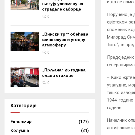
и да се само
његују успомену на
страдале саборце
Поручено је
0
свјетском ра
споменик кој
„Вински трг“ обећава
Милорад Сим
фине окусе и угодну
Тито“, те пре
атмосферу
0
Предсједник
генерацијама
„Прљача“ 25 година
слави стихове
– Како жртве
0
узалудне, мо
тешко извоје
1944. године
Категорије
године.
Начелник опш
Eкономија
(177)
антифашиста,
Kолумнa
(31)