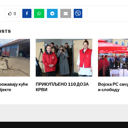
0
OSTS
рожавају куће
ПРИКУПЉЕНО 110 ДОЗА
Војска РС сач
бјекте
КРВИ
и слободу