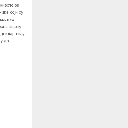
 животе за
ике који су
ми, као
ава цијену
 декларацију
зу да