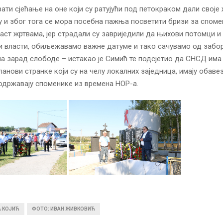
ати сјећање на оне који су ратујући под петокраком дали своје
 и због тога се мора посебна пажња посветити бризи за спомен
част жртвама, јер страдали су завриједили да њихови потомци и 
 власти, обиљежавамо важне датуме и тако сачувамо од забор
ена зарад слободе – истакао је Симић те подсјетио да СНСД има
ланови странке који су на челу локалних заједница, имају обаве
одржавају споменике из времена НОР-а.
А КОЈИЋ
ФОТО: ИВАН ЖИВКОВИЋ