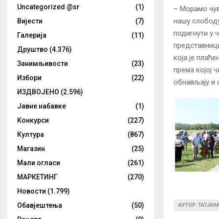
Uncategorized @sr
(1)
– Морамо чув
нашу слободу
Вијести
(7)
подигнути у 
Галерија
(11)
представници
Друштво
(4.376)
која је плаћ
Занимљивости
(23)
према којој ч
Избори
(22)
обнављају и 
ИЗДВОЈЕНО
(2.596)
Јавне набавке
(1)
Конкурси
(227)
Култура
(867)
Магазин
(25)
Мали огласи
(261)
МАРКЕТИНГ
(270)
Новости
(1.799)
Обавјештења
(50)
АУТОР: ТАТЈАН