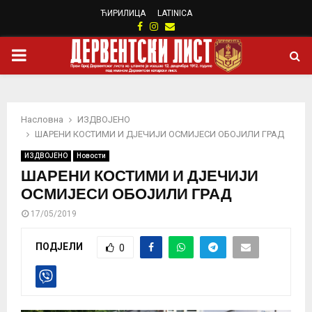
ЋИРИЛИЦА
LATINICA
Facebook
Instagram
Email
PRIMARY
MENU
Насловна
ИЗДВОЈЕНО
ШАРЕНИ КОСТИМИ И ДЈЕЧИЈИ ОСМИЈЕСИ ОБОЈИЛИ ГРАД
ИЗДВОЈЕНО
Новости
ШАРЕНИ КОСТИМИ И ДЈЕЧИЈИ
ОСМИЈЕСИ ОБОЈИЛИ ГРАД
17/05/2019
ПОДЈЕЛИ
0