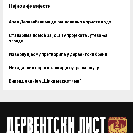
Најновије вијести
Апел Дервенћанима да рационално користе воду
Станарима помоћ за још 19 пројеката „утезања“
зграда
Изворну пјесму претворила у дервентски бренд
Некадашњи војни полицајци сутра на окупу
Викенд акција у „Шики маркетима“