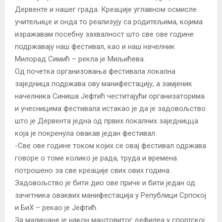
Дервенте и нашег града. Креације углавном осмисле
учитељице и онда то реализују са родитељима, којима
изражавам посебну захвалност што све ове године
подржавају наш фестивал, као и наш начелник
Милорад Симић – рекла је Миљићева.
Од почетка организовања фестивала локална
заједница подржава ову манифестацију, а замјеник
начелника Синиша Јефтић честитајући организаторима
и учесницима фестивала истакао је да је задовољство
што је Дервента једна од првих локалних заједницца
која је покренула овакав један фестивал.
-Све ове године током којих се овај фестивал одржава
говоре о томе колико је рада, труда и времена
потрошено за све креације свих ових година.
Задовољство је бити дио ове приче и бити један од
зачетника оваквих манифестација у Републици Српској
и БиХ – рекао је Јефтић.
За малишане је након маштовитог дефилеа у спортској