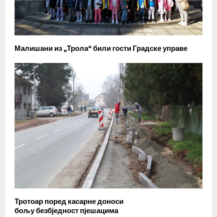
Малишани из „Трола“ били гости Градске управе
Тротоар поред касарне доноси
бољу безбједност пјешацима