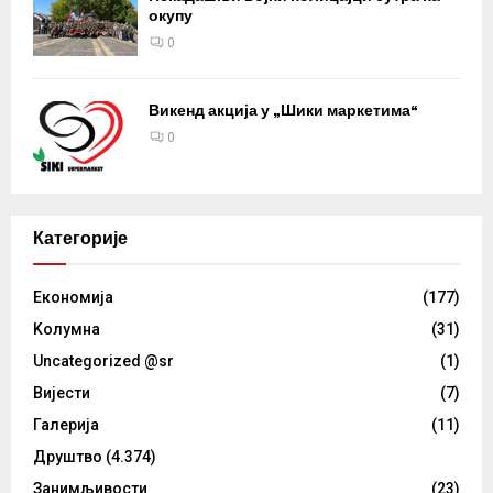
окупу
0
Викенд акција у „Шики маркетима“
0
Категорије
Eкономија
(177)
Kолумнa
(31)
Uncategorized @sr
(1)
Вијести
(7)
Галерија
(11)
Друштво
(4.374)
Занимљивости
(23)