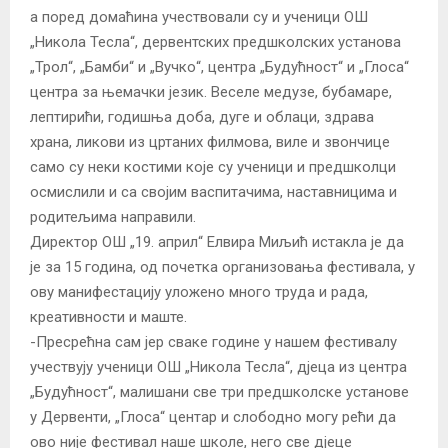
а поред домаћина учествовали су и ученици ОШ
„Никола Тесла“, дервентских предшколских установа
„Трол“, „Бамби“ и „Вучко“, центра „Будућност“ и „Глоса“
центра за њемачки језик. Веселе медузе, бубамаре,
лептирићи, годишња доба, дуге и облаци, здрава
храна, ликови из цртаних филмова, виле и звончице
само су неки костими које су ученици и предшколци
осмислили и са својим васпитачима, наставницима и
родитељима направили.
Директор ОШ „19. април“ Елвира Миљић истакла је да
је за 15 година, од почетка организовања фестивала, у
ову манифестацију уложено много труда и рада,
креативности и маште.
-Пресрећна сам јер сваке године у нашем фестивалу
учествују ученици ОШ „Никола Тесла“, дјеца из центра
„Будућност“, малишани све три предшколске установе
у Дервенти, „Глоса“ центар и слободно могу рећи да
ово није фестивал наше школе, него све дјеце