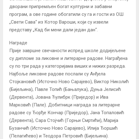
дворани припремљен богат културни и забавни
програм, а ове године обогатили су га и гости из ОШ
„Свети Сава“ из Котор Вароши, који су извели
представу „Кад би мени дали један дан“.
Награде
Прије завршне свечаности испред школе додијељене
су дипломе за ликовне и литерарне радове. Награђена
су по три рада у категоријама виших и нижих разреда.
Најбоље ликовне радове послали су Анђела
Стојкановић (Источно Ново Сарајево), Виктор Николић
(Бијељина), Павле Топић (Бањалука), Дуња Јелисић
(Дервента), Јована Ћулибрк (Приједор) и Ива
Марковић (Пале). Добитници награда за литерарне
радове су Ђорђе Кончар (Приједор), Јана Топаловић
(Дервента), Сара Стојчић (Горњи Смртићи), Марија
Бузанчић (Источно Ново Сарајево), Илија Ђоршић
(Пелагићево) и Теодора Петровић (Бијељина).