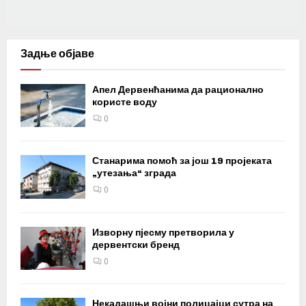
Задње објаве
Апел Дервенћанима да рационално
користе воду
0
Станарима помоћ за још 19 пројеката
„утезања“ зграда
0
Изворну пјесму претворила у
дервентски бренд
0
Некадашњи војни полицајци сутра на