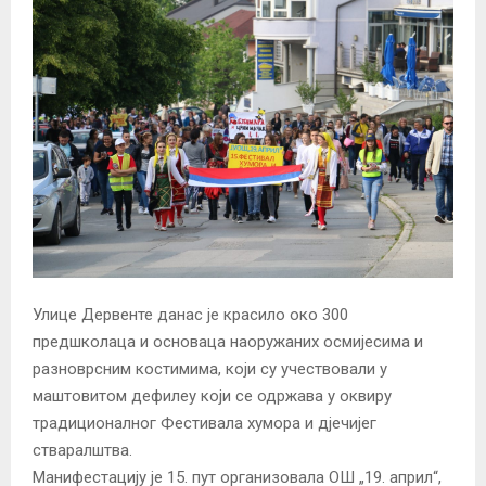
Улице Дервенте данас је красило око 300
предшколаца и основаца наоружаних осмијесима и
разноврсним костимима, који су учествовали у
маштовитом дефилеу који се одржава у оквиру
традиционалног Фестивала хумора и дјечијег
стваралштва.
Манифестацију је 15. пут организовала ОШ „19. април“,