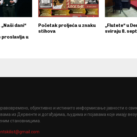
„Naši dani“
Početak proljeća u znaku
„Flutete“ u De
stihova
sviraju 8. se
 proslavlja u
правовремено, објективно и истинито информисање јавности о сви
вама из Дервенте и догађајима, људима и појавама које имају вез
еним становницима.
ntskilist@gmail.com