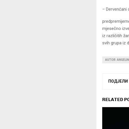
– Dervenćani ć
predpremijern
mjesečno izv
iz različitih 
svih grupa iz 
AUTOR: ANGELI
ПОДЈЕЛИ
RELATED P