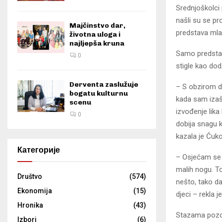
Srednjoškolci 
našli su se pr
Majčinstvo dar,
predstava mla
životna uloga i
najljepša kruna
Samo predstav
0
stigle kao doda
Derventa zaslužuje
– S obzirom da
bogatu kulturnu
kada sam izaš
scenu
izvođenje lika
0
dobija snagu k
kazala je Ćuk
Категорије
– Osjećam se 
malih nogu. To
Društvo
(574)
nešto, tako da
Ekonomija
(15)
djeci – rekla 
Hronika
(43)
Stazama pozor
Izbori
(6)