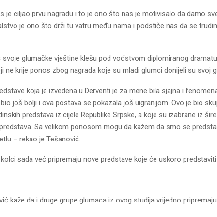
 je ciljao prvu nagradu i to je ono što nas je motivisalo da damo sv
ivalstvo je ono što drži tu vatru među nama i podstiče nas da se trud
.
ć svoje glumačke vještine klešu pod vođstvom diplomiranog dramatu
i ne krije ponos zbog nagrada koje su mladi glumci donijeli su svoj g
edstave koja je izvedena u Derventi je za mene bila sjajna i fenomena
e bio još bolji i ova postava se pokazala još uigranijom. Ovo je bio sk
dinskih predstava iz cijele Republike Srpske, a koje su izabrane iz šir
 predstava. Sa velikom ponosom mogu da kažem da smo se predstavi
etlu – rekao je Tešanović.
školci sada već pripremaju nove predstave koje će uskoro predstavit
ić kaže da i druge grupe glumaca iz ovog studija vrijedno pripremaj