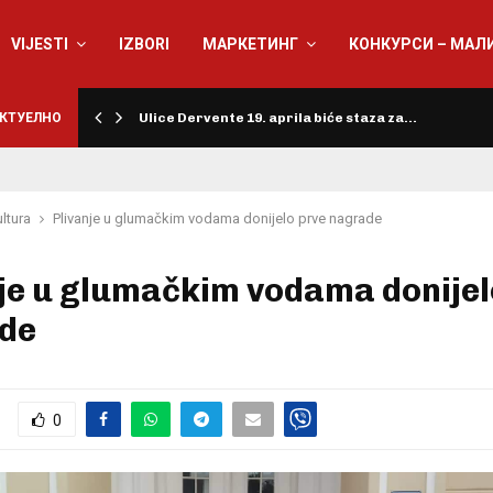
VIJESTI
IZBORI
МАРКЕТИНГ
КОНКУРСИ – МАЛ
КТУЕЛНО
Ulice Dervente 19. aprila biće staza za…
ltura
Plivanje u glumačkim vodama donijelo prve nagrade
je u glumačkim vodama donijel
de
0