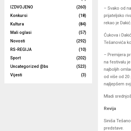
IZDVOJENO
(260)
– Svako od nas
prijateljsko r
Konkursi
(18)
rekao je Dakić
Kultura
(84)
Mali oglasi
(57)
Ćukova i Daki
Novosti
(292)
Tešanovića koj
RS-REGIJA
(10)
– Premijera pr
Sport
(202)
na festivalu j
Uncategorized @bs
(523)
najboljih omla
Vijesti
(3)
od više od 20
najljepšem svj
Mladi srednjo
Revija
Siniša Tešanov
predstave.