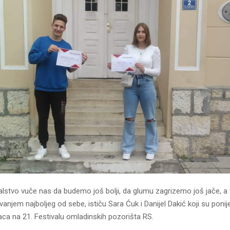
ivalstvo vuče nas da budemo još bolji, da glumu zagrizemo još jače, a
njem najboljeg od sebe, ističu Sara Ćuk i Danijel Dakić koji su ponijel
aca na 21. Festivalu omladinskih pozorišta RS.