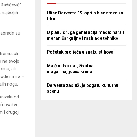
 Radičević“
 najboljih
Ulice Dervente 19. aprila biće staza za
trku
U planu druga generacija medicinara i
nagrade su
mehaničar grijne i rashlade tehnike
Početak proljeća u znaku stihova
tremu, ali
o na svoje
Majčinstvo dar, životna
cima, ali
uloga i najljepša kruna
bode i mira –
lih nogu.
Derventa zaslužuje bogatu kulturnu
scenu
nivala od
ići ovakvo
m i drugoj