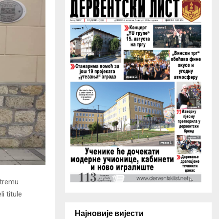
H
 tremu
i titule
Најновије вијести