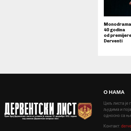
Monodrama 
40 godina
od premijere
Derventi
О НАМА
Циљ листа је 
људима и поја
односно са њ
Контакт:
derve