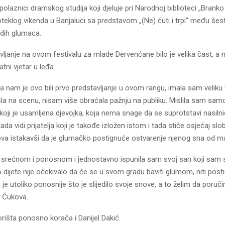
polaznici dramskog studija koji djeluje pri Narodnoj biblioteci „Branko
oteklog vikenda u Banjaluci sa predstavom „(Ne) ćuti i trpi“ među šest
dih glumaca.
ljanje na ovom festivalu za mlade Dervenćane bilo je velika čast, a 
tni vjetar u leđa.
 nam je ovo bili prvo predstavljanje u ovom rangu, imala sam veliku 
la na scenu, nisam više obraćala pažnju na publiku. Mislila sam sam
 koji je usamljena djevojka, koja nema snage da se suprotstavi nasilni
ada vidi prijatelja koji je takođe izložen istom i tada stiče osjećaj slo
ova istakavši da je glumačko postignuće ostvarenje njenog sna od ma
srećnom i ponosnom i jednostavno ispunila sam svoj san koji sam s
 dijete nije očekivalo da će se u svom gradu baviti glumom, niti post
 je utoliko ponosnije što je slijedilo svoje snove, a to želim da poruči
je Ćukova.
išta ponosno korača i Danijel Dakić.