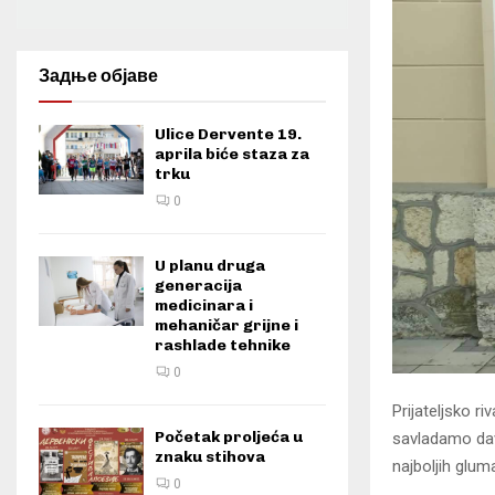
Задње објаве
Ulice Dervente 19.
aprila biće staza za
trku
0
U planu druga
generacija
medicinara i
mehaničar grijne i
rashlade tehnike
0
Prijateljsko r
Početak proljeća u
savladamo dava
znaku stihova
najboljih glum
0