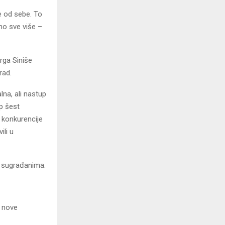
e od sebe. To
imo sve više –
rga Siniše
rad.
lna, ali nastup
up šest
e konkurencije
li u
i sugrađanima.
u nove