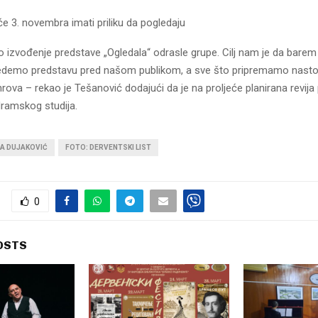
e 3. novembra imati priliku da pogledaju
o izvođenje predstave „Ogledala“ odrasle grupe. Cilj nam je da bare
edemo predstavu pred našom publikom, a sve što pripremamo nasto
žanrova – rekao je Tešanović dodajući da je na proljeće planirana revij
dramskog studija.
NA DUJAKOVIĆ
FOTO: DERVENTSKI LIST
0
OSTS