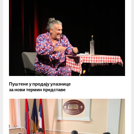
Пуштене у продају улазнице
за нови термин представе