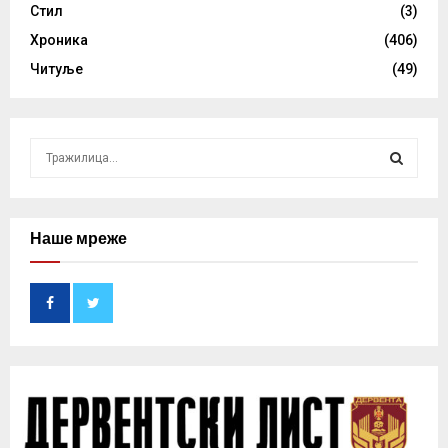
Стил
(3)
Хроника
(406)
Читуље
(49)
S
e
a
S
r
c
Наше мреже
E
h
f
A
o
r
R
:
C
H