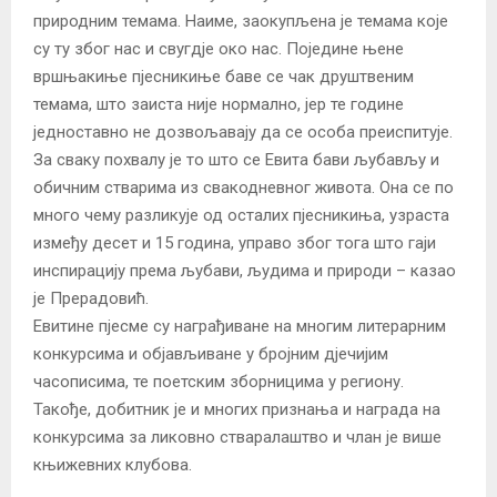
природним темама. Наиме, заокупљена је темама које
су ту због нас и свугдје око нас. Поједине њене
вршњакиње пјесникиње баве се чак друштвеним
темама, што заиста није нормално, јер те године
једноставно не дозвољавају да се особа преиспитује.
За сваку похвалу је то што се Евита бави љубављу и
обичним стварима из свакодневног живота. Она се по
много чему разликује од осталих пјесникиња, узраста
између десет и 15 година, управо због тога што гаји
инспирацију према љубави, људима и природи – казао
је Прерадовић.
Евитине пјесме су награђиване на многим литерарним
конкурсима и објављиване у бројним дјечијим
часописима, те поетским зборницима у региону.
Такође, добитник је и многих признања и награда на
конкурсима за ликовно стваралаштво и члан је више
књижевних клубова.