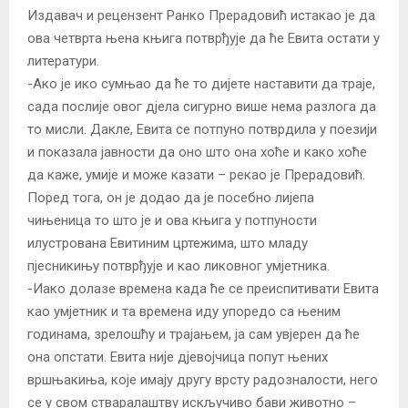
Издавач и рецензент Ранко Прерадовић истакао је да
ова четврта њена књига потврђује да ће Евита остати у
литератури.
-Ако је ико сумњао да ће то дијете наставити да траје,
сада послије овог дјела сигурно више нема разлога да
то мисли. Дакле, Евита се потпуно потврдила у поезији
и показала јавности да оно што она хоће и како хоће
да каже, умије и може казати – рекао је Прерадовић.
Поред тога, он је додао да је посебно лијепа
чињеница то што је и ова књига у потпуности
илустрована Евитиним цртежима, што младу
пјесникињу потврђује и као ликовног умјетника.
-Иако долазе времена када ће се преиспитивати Евита
као умјетник и та времена иду упоредо са њеним
годинама, зрелошћу и трајањем, ја сам увјерен да ће
она опстати. Евита није дјевојчица попут њених
вршњакиња, које имају другу врсту радозналости, него
се у свом стваралаштву искључиво бави животно –