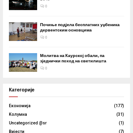
0
Почиње подјела бесплатних уџбеника
дервентским основцима
0
Молитва на Каурској обали, па
зједнички поход на светилишта
0
Категорије
Eкономија
(177)
Kолумнa
(31)
Uncategorized @sr
(1)
Вијести
(7)