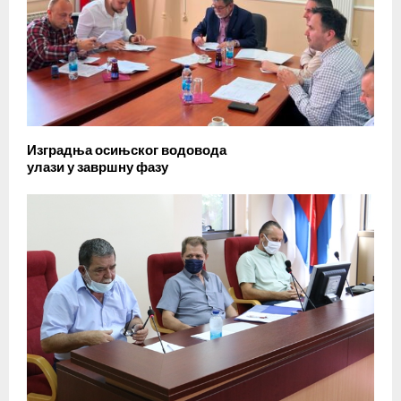
Изградња осињског водовода
улази у завршну фазу