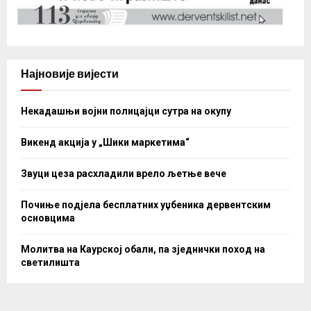
Најновије вијести
Некадашњи војни полицајци сутра на окупу
Викенд акција у „Шики маркетима“
Звуци цеза расхладили врело љетње вече
Почиње подјела бесплатних уџбеника дервентским
основцима
Молитва на Каурској обали, па зједнички поход на
светилишта