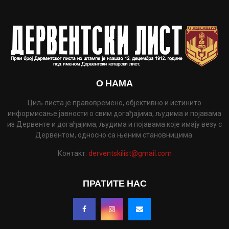
О НАМА
Циљ листа је правовремено, објективно и истинито
информисање јавности о свим догађајима, људима и појавама
из Дервенте и догађајима, људима и појавама које имају везу с
Дервентом, односно са њеним становницима.
Контакт:
derventskilist@gmail.com
ПРАТИТЕ НАС