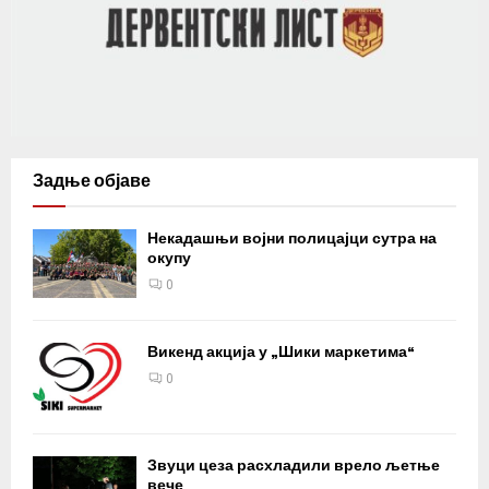
Задње објаве
Некадашњи војни полицајци сутра на
окупу
0
Викенд акција у „Шики маркетима“
0
Звуци цеза расхладили врело љетње
вече