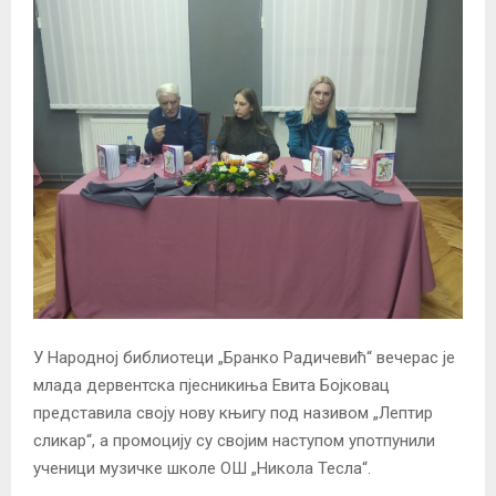
У Народној библиотеци „Бранко Радичевић“ вечерас је
млада дервентска пјесникиња Евита Бојковац
представила своју нову књигу под називом „Лептир
сликар“, а промоцију су својим наступом употпунили
ученици музичке школе ОШ „Никола Тесла“.