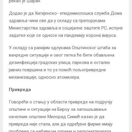
рекао је Шаран.
Додао је да Хигијенско- епидемиолошка служба Дома
здравља чини све да у складу са препорукама
Министарства здравља и социјалне заштите РС, испуне
задатке које се односе на пандемију корона вируса.
У складу са ранијим одлукама Општинског штаба за
ванредне ситуације и овог петка ће бити обављена
дезинфекција градских улица, паркова и осталих
јавних површина и то уз помоћ пољопривредне
механизације, односно атомизера.
Привреда
Говорећи о стању у области привреде на подручју
општине и ситуацији на Бироу за запошљавање
начелник општине Милорад Симић казао је да
привреда није стала, али да одређене фирме имају
проблема са набавком опреме и репроматеријала.