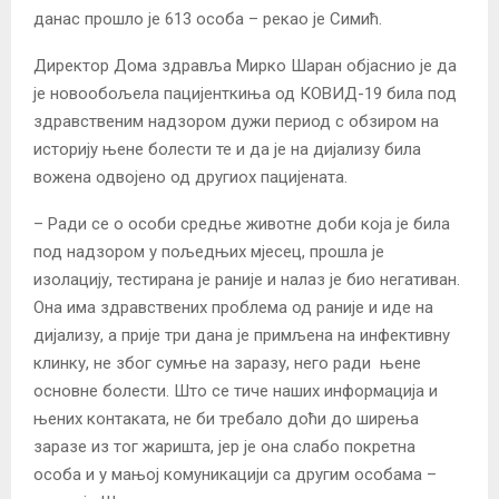
данас прошло је 613 особа – рекао је Симић.
Директор Дома здравља Мирко Шаран објаснио је да
је новообољела пацијенткиња од КОВИД-19 била под
здравственим надзором дужи период с обзиром на
историју њене болести те и да је на дијализу била
вожена одвојено од другиох пацијената.
– Ради се о особи средње животне доби која је била
под надзором у пољедњих мјесец, прошла је
изолацију, тестирана је раније и налаз је био негативан.
Она има здравствених проблема од раније и иде на
дијализу, а прије три дана је примљена на инфективну
клинку, не због сумње на заразу, него ради њене
основне болести. Што се тиче наших информација и
њених контаката, не би требало доћи до ширења
заразе из тог жаришта, јер је она слабо покретна
особа и у мањој комуникацији са другим особама –