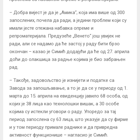
– Добра вијест је да је „Амика“, која има више од 300
запослених, почела да ради, а једини проблем који су
имали јесте отежана набавка опреме и
репроматеријала. Предузеће „Венето“ још увијек не
ради, али се надамо да ће застој у раду бити брзо
окончан – казао је Симић додајући да ће од 27. априла
доћи до олакшица за радње којима је био забрањен
рад.
– Такође, задовољство је изнијети и податке са
Завода за запошљавање, а то је да се у периоду од 1.
марта до 15. априла на евиденцију јавило 68 особа, од
којих је 38 лица као технолошки вишак, а 30 особе
којима су истекли уговори о раду. Упоредо за тај
период запослена су 63 лица, што указује да су фирме
и у том периоду примале раднике и да привредна
активност функционише – нагласио је Симић.