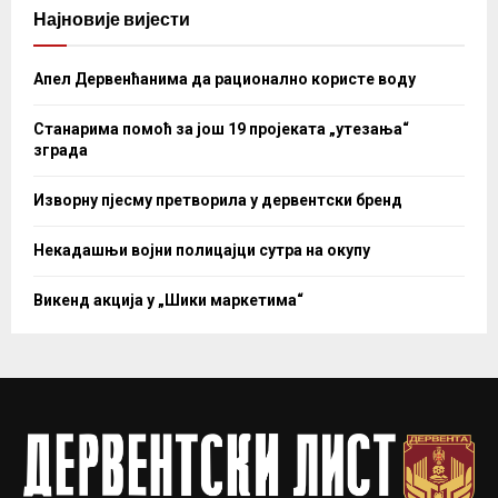
Најновије вијести
Апел Дервенћанима да рационално користе воду
Станарима помоћ за још 19 пројеката „утезања“
зграда
Изворну пјесму претворила у дервентски бренд
Некадашњи војни полицајци сутра на окупу
Викенд акција у „Шики маркетима“