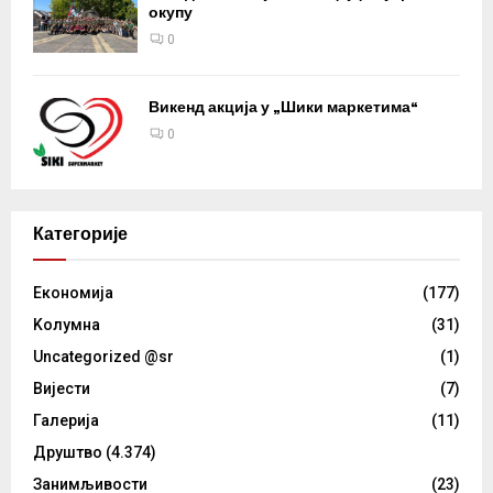
окупу
0
Викенд акција у „Шики маркетима“
0
Категорије
Eкономија
(177)
Kолумнa
(31)
Uncategorized @sr
(1)
Вијести
(7)
Галерија
(11)
Друштво
(4.374)
Занимљивости
(23)