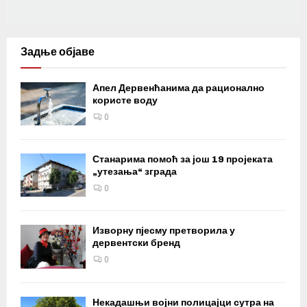
Задње објаве
Апел Дервенћанима да рационално
користе воду
0
Станарима помоћ за још 19 пројеката
„утезања“ зграда
0
Изворну пјесму претворила у
дервентски бренд
0
Некадашњи војни полицајци сутра на