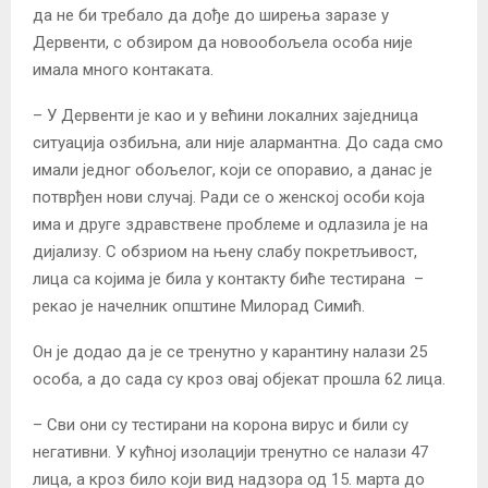
да не би требало да дође до ширења заразе у
Дервенти, с обзиром да новообољела особа није
имала много контаката.
– У Дервенти је као и у већини локалних заједница
ситуација озбиљна, али није алармантна. До сада смо
имали једног обољелог, који се опоравио, а данас је
потврђен нови случај. Ради се о женској особи која
има и друге здравствене проблеме и одлазила је на
дијализу. С обзриом на њену слабу покретљивост,
лица са којима је била у контакту биће тестирана –
рекао је начелник општине Милорад Симић.
Он је додао да је се тренутно у карантину налази 25
особа, а до сада су кроз овај објекат прошла 62 лица.
– Сви они су тестирани на корона вирус и били су
негативни. У кућној изолацији тренутно се налази 47
лица, а кроз било који вид надзора од 15. марта до