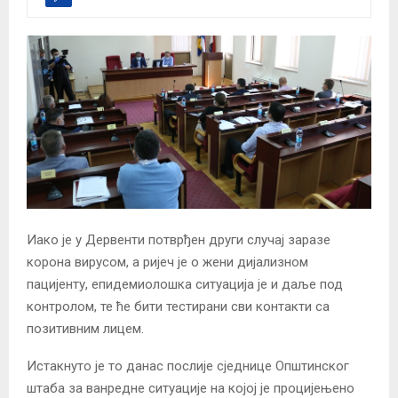
Иако је у Дервенти потврђен други случај заразе
корона вирусом, а ријеч је о жени дијализном
пацијенту, епидемиолошка ситуација је и даље под
контролом, те ће бити тестирани сви контакти са
позитивним лицем.
Истакнуто је то данас послије сједнице Општинског
штаба за ванредне ситуације на којој је процијењено