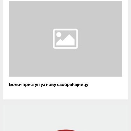
Бољи приступ уз нову саобраћајницу