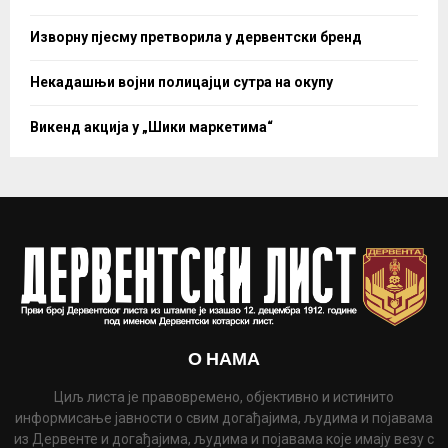
Изворну пјесму претворила у дервентски бренд
Некадашњи војни полицајци сутра на окупу
Викенд акција у „Шики маркетима“
О НАМА
Циљ листа је правовремено, објективно и истинито
информисање јавности о свим догађајима, људима и појавама
из Дервенте и догађајима, људима и појавама које имају везу с