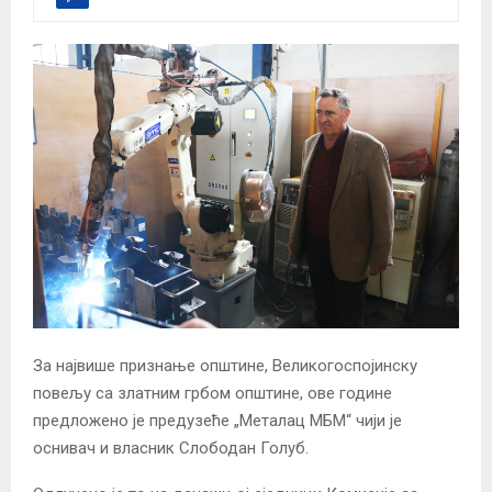
За највише признање општине, Великогоспојинску
повељу са златним грбом општине, ове године
предложено је предузеће „Металац МБМ“ чији је
оснивач и власник Слободан Голуб.