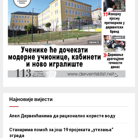
Најновије вијести
Апел Дервенћанима да рационално користе воду
Станарима помоћ за још 19 пројеката „утезања“
зграда