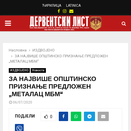
ЋИРИЛИЦА
LATINICA
Facebook
Instagram
Email
PRIMARY
MENU
Насловна
ИЗДВОЈЕНО
ЗА НАЈВИШЕ ОПШТИНСКО ПРИЗНАЊЕ ПРЕДЛОЖЕН
„МЕТАЛАЦ МБМ“
ИЗДВОЈЕНО
Новости
ЗА НАЈВИШЕ ОПШТИНСКО
ПРИЗНАЊЕ ПРЕДЛОЖЕН
„МЕТАЛАЦ МБМ“
06/07/2020
ПОДЈЕЛИ
0