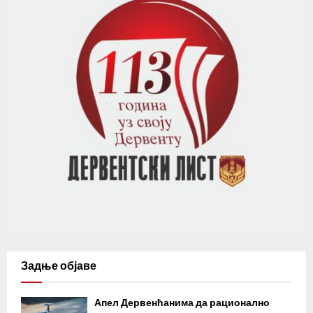
Задње објаве
Апел Дервенћанима да рационално