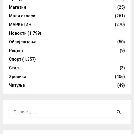
Магазин
(25)
Мали огласи
(261)
МАРКЕТИНГ
(270)
Новости
(1.799)
Обавјештења
(50)
Рецепт
(9)
Спорт
(1.357)
Стил
(3)
Хроника
(406)
Читуље
(49)
S
e
a
S
r
c