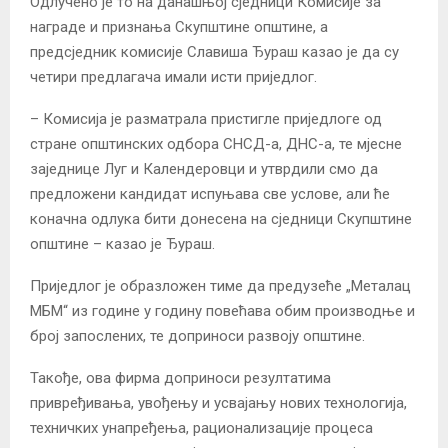
Одлучено је то на данашњој сједници Комисије за
награде и признања Скупштине општине, а
предсједник комисије Славиша Ђураш казао је да су
четири предлагача имали исти приједлог.
– Комисија је разматрала пристигле приједлоге од
стране општинских одбора СНСД-а, ДНС-а, те мјесне
заједнице Луг и Календеровци и утврдили смо да
предложени кандидат испуњава све услове, али ће
коначна одлука бити донесена на сједници Скупштине
општине – казао је Ђураш.
Приједлог је образложен тиме да предузеће „Металац
МБМ“ из године у годину повећава обим производње и
број запослених, те доприноси развоју општине.
Такође, ова фирма доприноси резултатима
привређивања, увођењу и усвајању нових технологија,
техничких унапређења, рационализације процеса