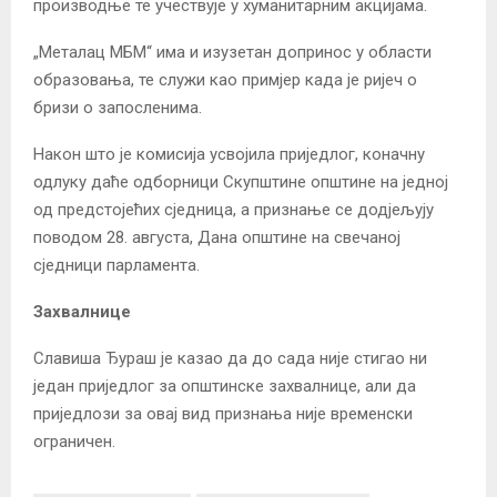
производње те учествује у хуманитарним акцијама.
„Металац МБМ“ има и изузетан допринос у области
образовања, те служи као примјер када је ријеч о
бризи о запосленима.
Након што је комисија усвојила приједлог, коначну
одлуку даће одборници Скупштине општине на једној
од предстојећих сједница, а признање се додјељују
поводом 28. августа, Дана општине на свечаној
сједници парламента.
Захвалнице
Славиша Ђураш је казао да до сада није стигао ни
један приједлог за општинске захвалнице, али да
приједлози за овај вид признања није временски
ограничен.