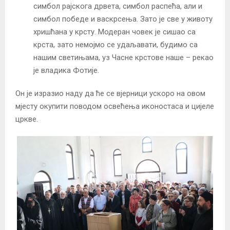
симбол рајскога дрвета, симбол распећа, али и
симбол победе и васкрсења. Зато је све у животу
хришћана у крсту. Модеран човек је сишао са
крста, зато немојмо се удаљавати, будимо са
нашим светињама, уз Часне крстове наше – рекао
је владика Фотије.
Он је изразио наду да ће се вјерници ускоро на овом
мјесту окупити поводом освећења иконостаса и цијеле
цркве.