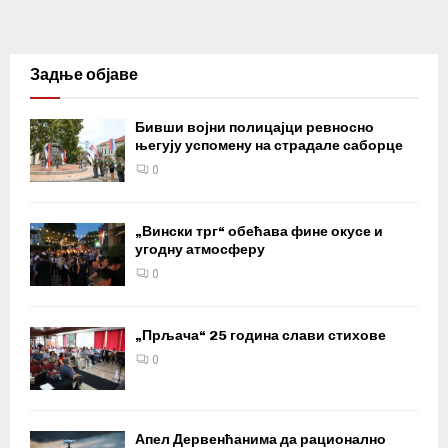
Задње објаве
Бивши војни полицајци ревносно
његују успомену на страдале саборце
0
„Вински трг“ обећава фине окусе и
угодну атмосферу
0
„Прљача“ 25 година слави стихове
0
Апел Дервенћанима да рационално