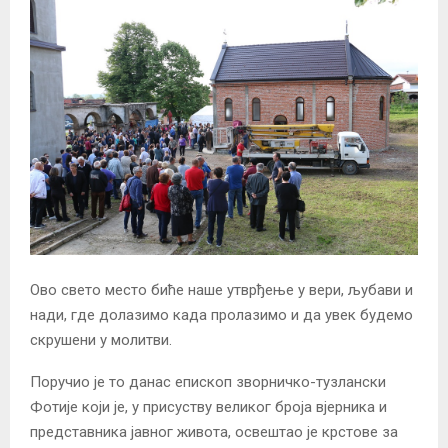
Oво свето место биће наше утврђење у вери, љубави и
нади, где долазимо када пролазимо и да увек будемо
скрушени у молитви.
Поручио је то данас епископ зворничко-тузлански
Фотије који је, у присуству великог броја вјерника и
представника јавног живота, освештао је крстове за