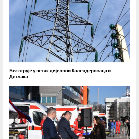
Без струје у петак дијелови Календероваца и
Детлака