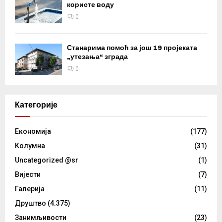
користе воду
0
Станарима помоћ за још 19 пројеката
„утезања“ зграда
0
Категорије
Eкономија
(177)
Kолумнa
(31)
Uncategorized @sr
(1)
Вијести
(7)
Галерија
(11)
Друштво
(4.375)
Занимљивости
(23)