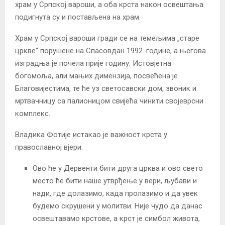
храм у Српској вароши, а оба крста након освештања
подигнута су и постављена на храм.
Храм у Српској вароши гради се на темељима „старе
цркве“ порушене на Спасовдан 1992. године, а његова
изградња је почела прије годину. Истовјетна
богомоља, али мањих димензија, посвећена је
Благовијестима, те ће уз светосавски дом, звоник и
мртвачницу са палионицом свијећа чинити својеврсни
комплекс.
Владика Фотије истакао је важност крста у
православној вјери.
Ово ће у Дервенти бити друга црква и ово свето
место ће бити наше утврђење у вери, љубави и
нади, где долазимо, када пролазимо и да увек
будемо скрушени у молитви. Није чудо да данас
освештавамо крстове, а крст је симбол живота,