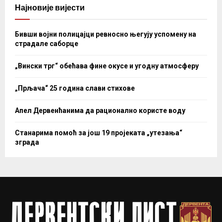
Најновије вијести
Бивши војни полицајци ревносно његују успомену на
страдале саборце
„Вински трг“ обећава фине окусе и угодну атмосферу
„Прљача“ 25 година слави стихове
Апел Дервенћанима да рационално користе воду
Станарима помоћ за још 19 пројеката „утезања“
зграда