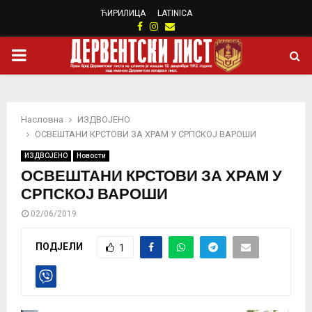
ЋИРИЛИЦА
LATINICA
Facebook
Instagram
Email
PRIMARY
MENU
Насловна
ИЗДВОЈЕНО
ОСВЕШТАНИ КРСТОВИ ЗА ХРАМ У СРПСКОЈ ВАРОШИ
ИЗДВОЈЕНО
Новости
ОСВЕШТАНИ КРСТОВИ ЗА ХРАМ У
СРПСКОЈ ВАРОШИ
02/06/2019
ПОДЈЕЛИ
1