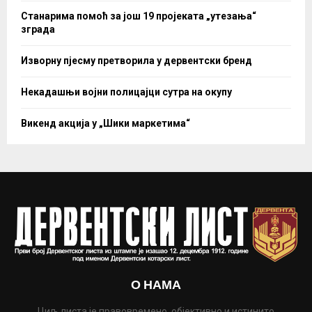
Станарима помоћ за још 19 пројеката „утезања“
зграда
Изворну пјесму претворила у дервентски бренд
Некадашњи војни полицајци сутра на окупу
Викенд акција у „Шики маркетима“
О НАМА
Циљ листа је правовремено, објективно и истинито