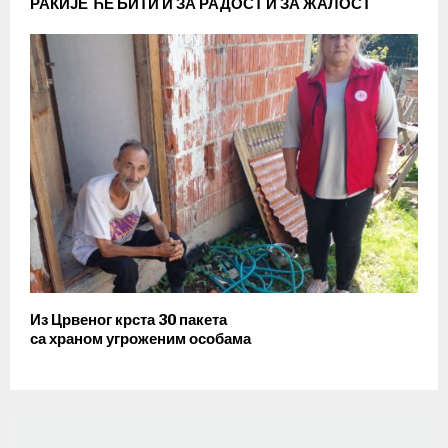
РАКИЈЕ ЋЕ БИТИ И ЗА РАДОСТ И ЗА ЖАЛОСТ
Из Црвеног крста 30 пакета
са храном угроженим особама