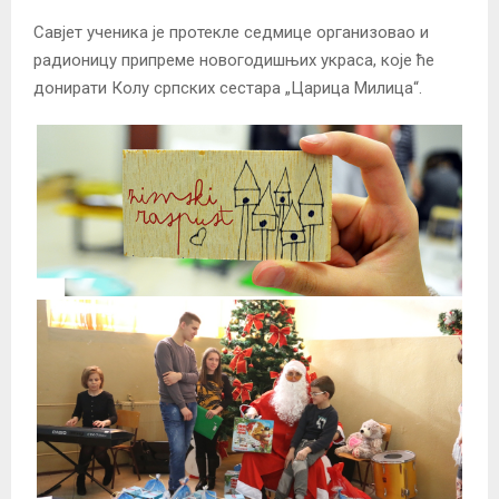
Савјет ученика је протекле седмице организовао и
радионицу припреме новогодишњих украса, које ће
донирати Колу српских сестара „Царица Милица“.