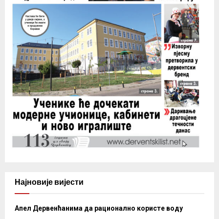
Најновије вијести
Апел Дервенћанима да рационално користе воду