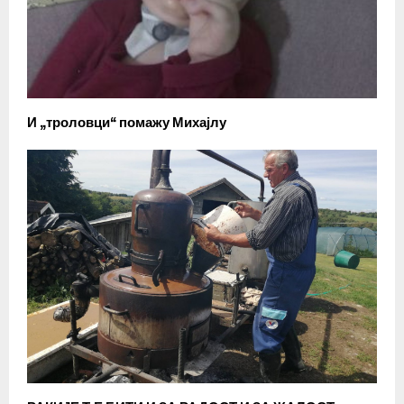
И „троловци“ помажу Михајлу