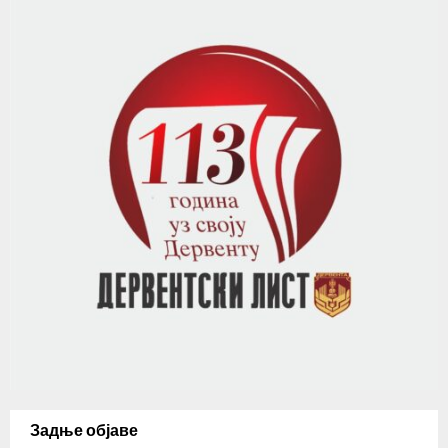
Задње објаве