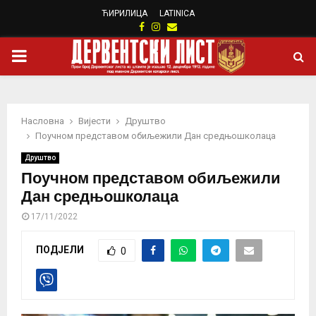
ЋИРИЛИЦА
LATINICA
Facebook
Instagram
Email
PRIMARY
MENU
Насловна
Вијести
Друштво
Поучном представом обиљежили Дан средњошколаца
Друштво
Поучном представом обиљежили
Дан средњошколаца
17/11/2022
ПОДЈЕЛИ
0