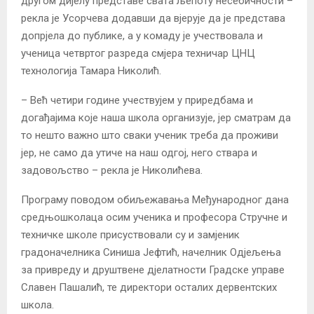
другом дијелу представе свата љепоту несебичности –
рекла је Усорчева додавши да вјерује да је представа
допрјела до публике, а у комаду је учествовала и
ученица четвртог разреда смјера техничар ЦНЦ
технологија Тамара Николић.
– Већ четири године учествујем у приредбама и
догађајима које наша школа организује, јер сматрам да
то нешто важно што сваки ученик треба да проживи
јер, не само да утиче на наш одгој, него ствара и
задовољство – рекла је Николићева.
Програму поводом обиљежавања Међународног дана
средњошколаца осим ученика и професора Стручне и
техничке школе присуствовали су и замјеник
градоначелника Синиша Јефтић, начелник Одјељења
за привреду и друштвене дјелатности Градске управе
Славен Пашалић, те директори осталих дервентских
школа.