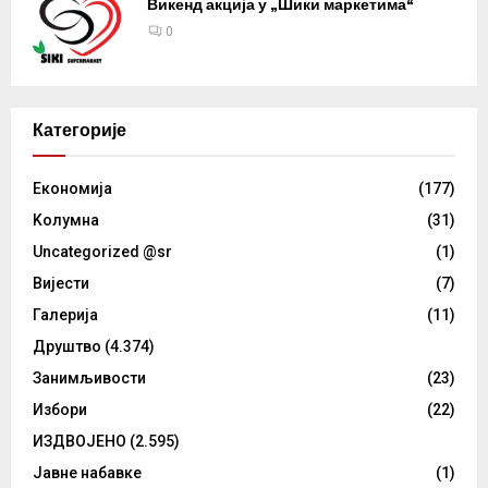
Викенд акција у „Шики маркетима“
0
Категорије
Eкономија
(177)
Kолумнa
(31)
Uncategorized @sr
(1)
Вијести
(7)
Галерија
(11)
Друштво
(4.374)
Занимљивости
(23)
Избори
(22)
ИЗДВОЈЕНО
(2.595)
Јавне набавке
(1)