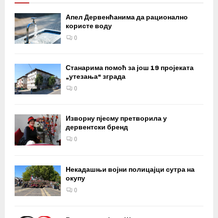
Апел Дервенћанима да рационално
користе воду
0
Станарима помоћ за још 19 пројеката
„утезања“ зграда
0
Изворну пјесму претворила у
дервентски бренд
0
Некадашњи војни полицајци сутра на
окупу
0