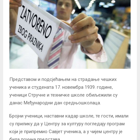
Представом и подсјећањем на страдање чешких
ученика и студената 17. новембра 1939. године,
ученици Стручне и техничке школе обиљежили су
данас Међународни дан средњошколаца.
Бројни ученици, наставни кадар школе, те гости, имали
су прилику да у Центру за културу погледају програм
који је припремио Савјет ученика, а у чијем центру је
била поучна представа.