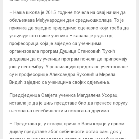
– Наша школа је 2015. године почела на овај начин да
обиљежава Међународни дан средњошколаца. То је
прилика да заједно приредимо сценарио који треба да
укључује што више ученика – казала је једна од
професорица која је заједно са ученицима
организовала програм Душица Станковић Ђукић
додавши да су ученици програм почели да припремају
још у септембру. У реализацији представе учествовале
су и професорице Александра Вуковић и Мирела
Видић заједно са ученицима својих одјељења.
Предсједница Савјета ученика Магдалена Усорац
истакла је да је циљ представе био да пренесе поруку
његовања несебичности и помагања другима.
– Представа је, у ствари, прича о Васи који је у првом
дијелу представе због себичности остао сам, док у