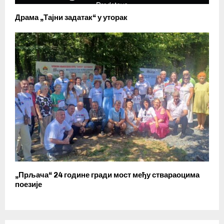
Драма „Тајни задатак“ у уторак
„Прљача“ 24 године гради мост међу ствараоцима
поезије