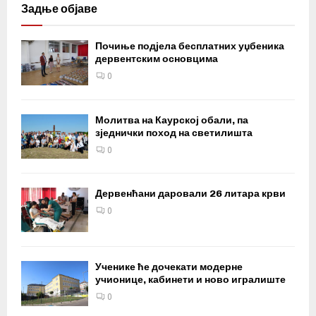
Задње објаве
Почиње подјела бесплатних уџбеника
дервентским основцима
0
Молитва на Каурској обали, па
зједнички поход на светилишта
0
Дервенћани даровали 26 литара крви
0
Ученике ће дочекати модерне
учионице, кабинети и ново игралиште
0