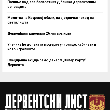
Почиње подјела бесплатних уџбеника дервентским
основцима
Молитва на Каурској обали, па зједнички поход на
светилишта
Дервенћани даровали 26 литара крви
Ученике ће дочекати модерне учионице, кабинети и
ново игралиште
Специјална акција само данас у „Хипер корту“
Дервента