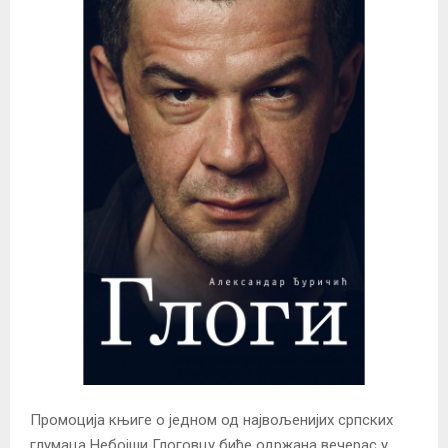
Промоција књиге о једном од највољенијих српских
глумаца Небојши Глоговцу биће одржана вечерас у