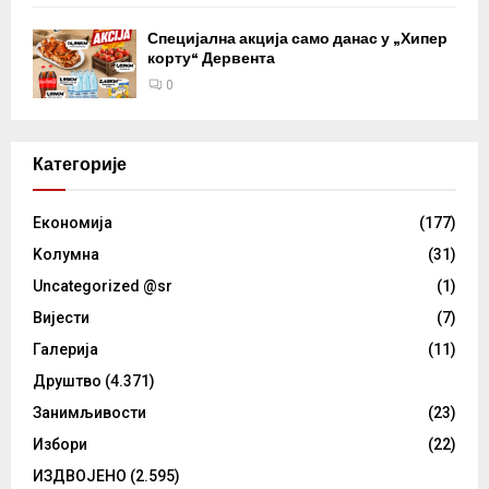
Специјална акција само данас у „Хипер
корту“ Дервента
0
Категорије
Eкономија
(177)
Kолумнa
(31)
Uncategorized @sr
(1)
Вијести
(7)
Галерија
(11)
Друштво
(4.371)
Занимљивости
(23)
Избори
(22)
ИЗДВОЈЕНО
(2.595)