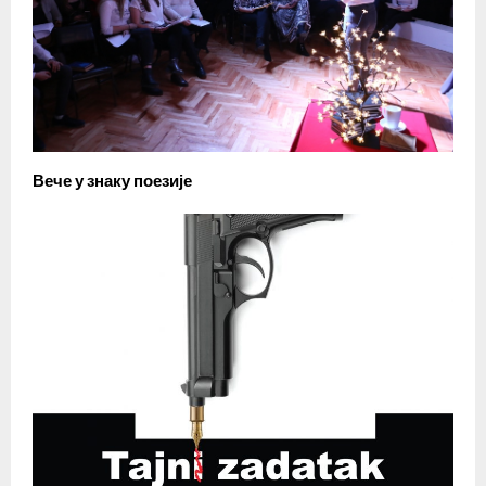
Вече у знаку поезије