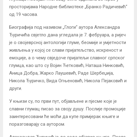
просторијама Народне библиотеке „Бранко Радичевић“
од 19 часова.
Биографија под називом „Глоги“ аутора Александра
Ђуричића свјетло дана угледала је 7. фебруара, а ријеч
је о својеврсној антологији глуме, беомије и умјетности
живљења у којој се слави пријатељство, искреност и
емоције, а о чему свједоче пријатељи славног српског
глумца, као што су Војин Ћетковић, Наташа Нинковић,
Аница Добра, Жарко Лаушевић, Раде Шербеџија,
Никола Ђуричко, Вида Огњеновић, Никола Пејаковић и
други.
У књизи су, по први пут, објављене и пјесме које је
славни глумац писао за своју душу. Послије промоције
заинтересовани ће моћи да купе примјерак књиге и
поразговарају са аутором.
Александар Ђуричић је до сада објавио књиге „После