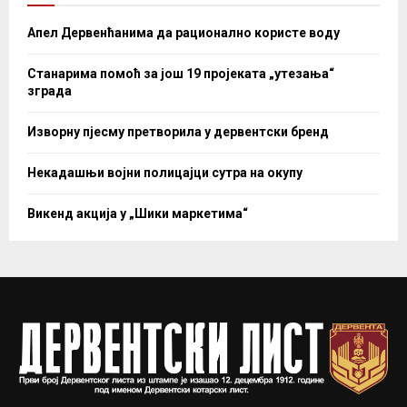
Апел Дервенћанима да рационално користе воду
Станарима помоћ за још 19 пројеката „утезања“
зграда
Изворну пјесму претворила у дервентски бренд
Некадашњи војни полицајци сутра на окупу
Викенд акција у „Шики маркетима“