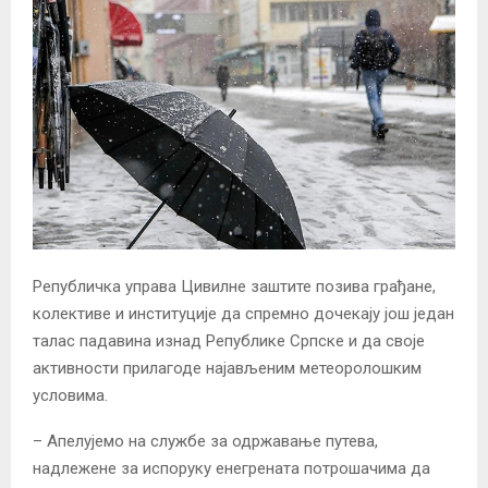
Републичка управа Цивилне заштите позива грађане,
колективе и институције да спремно дочекају још један
талас падавина изнад Републике Српске и да своје
активности прилагоде најављеним метеоролошким
условима.
– Апелујемо на службе за одржавање путева,
надлежене за испоруку енегрената потрошачима да