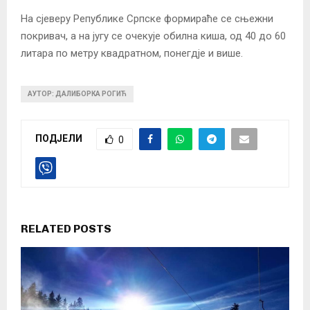
На сјеверу Републике Српске формираће се сњежни
покривач, а на југу се очекује обилна киша, од 40 до 60
литара по метру квадратном, понегдје и више.
АУТОР: ДАЛИБОРКА РОГИЋ
ПОДЈЕЛИ
0
RELATED POSTS