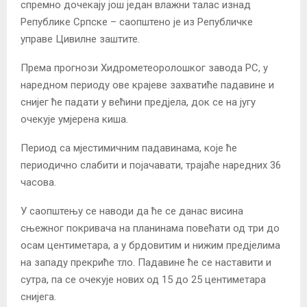
спремно дочекају још један влажни талас изнад
Републике Српске – саопштено је из Републичке
управе Цивилне заштите.
Према прогнози Хидрометеоролошког завода РС, у
наредном периоду ове крајеве захватиће падавине и
снијег ће падати у већини предјела, док се на југу
очекује умјерена киша.
Период са мјестимичним падавинама, које ће
периодично слабити и појачавати, трајаће наредних 36
часова.
У саопштењу се наводи да ће се данас висина
сњежног покривача на планинама повећати од три до
осам центиметара, а у брдовитим и нижим предјелима
на западу прекриће тло. Падавине ће се наставити и
сутра, па се очекује нових од 15 до 25 центиметара
снијега.