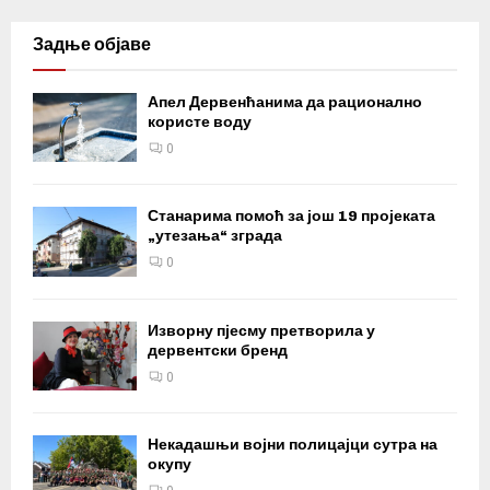
Задње објаве
Апел Дервенћанима да рационално
користе воду
0
Станарима помоћ за још 19 пројеката
„утезања“ зграда
0
Изворну пјесму претворила у
дервентски бренд
0
Некадашњи војни полицајци сутра на
окупу