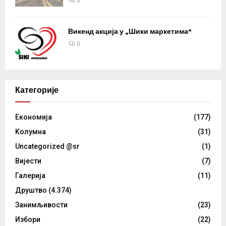
0
Викенд акција у „Шики маркетима“
0
Категорије
Eкономија
(177)
Kолумнa
(31)
Uncategorized @sr
(1)
Вијести
(7)
Галерија
(11)
Друштво
(4.374)
Занимљивости
(23)
Избори
(22)