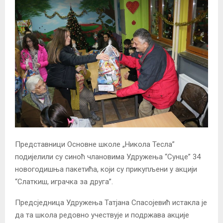
Представници Основне школе „Никола Тесла”
подијелили су синоћ члановима Удружења “Сунце” 34
новогодишња пакетића, који су прикупљени у акцији
“Слаткиш, играчка за друга”.
Предсједница Удружења Татјана Спасојевић истакла је
да та школа редовно учествује и подржава акције