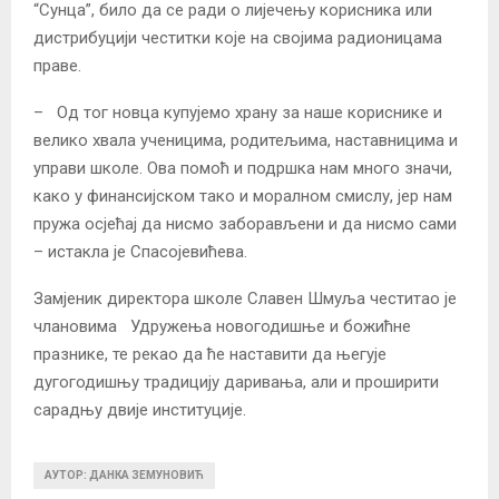
“Сунца”, било да се ради о лијечењу корисника или
дистрибуцији честитки које на својима радионицама
праве.
– Од тог новца купујемо храну за наше кориснике и
велико хвала ученицима, родитељима, наставницима и
управи школе. Ова помоћ и подршка нам много значи,
како у финансијском тако и моралном смислу, јер нам
пружа осјећај да нисмо заборављени и да нисмо сами
– истакла је Спасојевићева.
Замјеник директора школе Славен Шмуља честитао је
члановима Удружења новогодишње и божићне
празнике, те рекао да ће наставити да његује
дугогодишњу традицију даривања, али и проширити
сарадњу двије институције.
АУТОР: ДАНКА ЗЕМУНОВИЋ