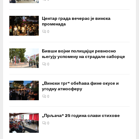
Центар града вечерас је винска
променада
0
Бивши војни полицајци ревносно
његују успомену на страдале саборце
0
„Вински трг“ обећава фине окусе и
угодну атмосферу
0
„Прљача“ 25 година слави стихове
0