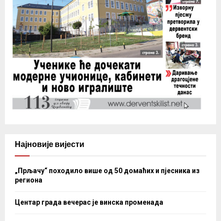
Најновије вијести
„Прљачу“ походило више од 50 домаћих и пјесника из
региона
Центар града вечерас је винска променада