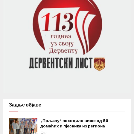
Задње објаве
„Прљачу“ походило више од 50
домаћих и пјесника из региона
0