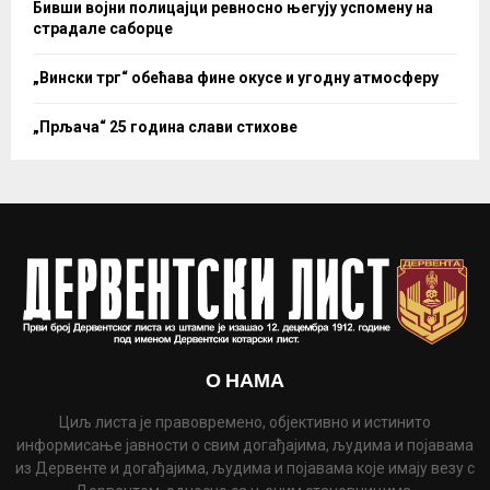
Бивши војни полицајци ревносно његују успомену на
страдале саборце
„Вински трг“ обећава фине окусе и угодну атмосферу
„Прљача“ 25 година слави стихове
О НАМА
Циљ листа је правовремено, објективно и истинито
информисање јавности о свим догађајима, људима и појавама
из Дервенте и догађајима, људима и појавама које имају везу с