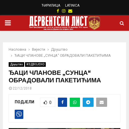
ЋИРИЛИЦА
LATINICA
Facebook
Instagram
Email
PRIMARY
MENU
Насловна
Вијести
Друштво
ЂАЦИ ЧЛАНОВЕ „СУНЦА“ ОБРАДОВАЛИ ПАКЕТИЋИМА
Друштво
ИЗДВОЈЕНО
ЂАЦИ ЧЛАНОВЕ „СУНЦА“
ОБРАДОВАЛИ ПАКЕТИЋИМА
22/12/2018
ПОДЈЕЛИ
0