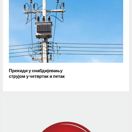
Прекиди у снабдијевању
струјом у четвртак и петак