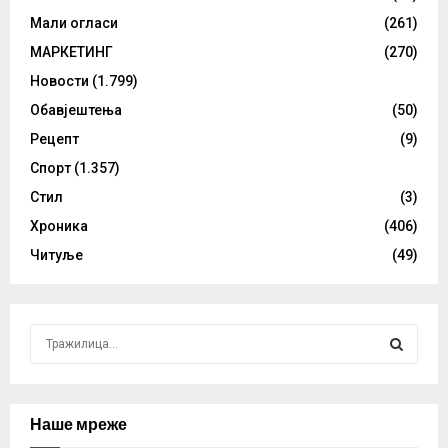
Мали огласи
(261)
МАРКЕТИНГ
(270)
Новости
(1.799)
Обавјештења
(50)
Рецепт
(9)
Спорт
(1.357)
Стил
(3)
Хроника
(406)
Читуље
(49)
S
e
a
S
r
c
Наше мреже
E
h