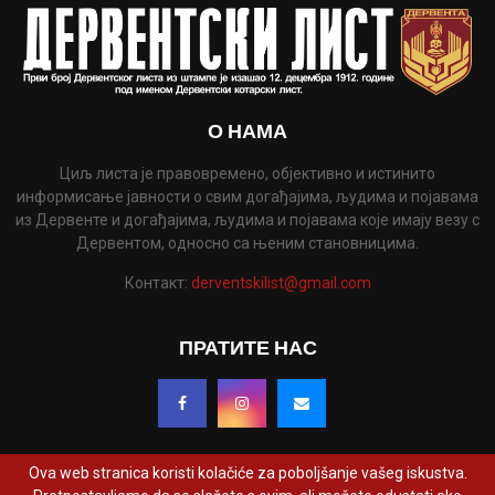
О НАМА
Циљ листа је правовремено, објективно и истинито
информисање јавности о свим догађајима, људима и појавама
из Дервенте и догађајима, људима и појавама које имају везу с
Дервентом, односно са њеним становницима.
Контакт:
derventskilist@gmail.com
ПРАТИТЕ НАС
Ova web stranica koristi kolačiće za poboljšanje vašeg iskustva.