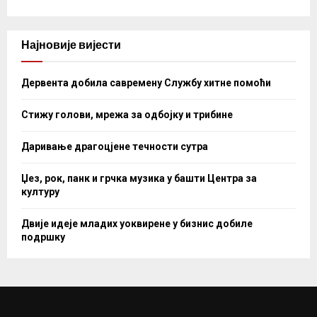
Најновије вијести
Дервента добила савремену Службу хитне помоћи
Стижу голови, мрежа за одбојку и трибине
Даривање драгоцјене течности сутра
Џез, рок, панк и грчка музика у башти Центра за
културу
Двије идеје младих уоквирене у бизнис добиле
подршку