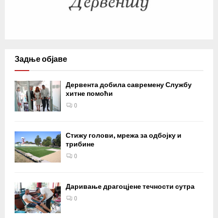
Задње објаве
Дервента добила савремену Службу
хитне помоћи
0
Стижу голови, мрежа за одбојку и
трибине
0
Даривање драгоцјене течности сутра
0