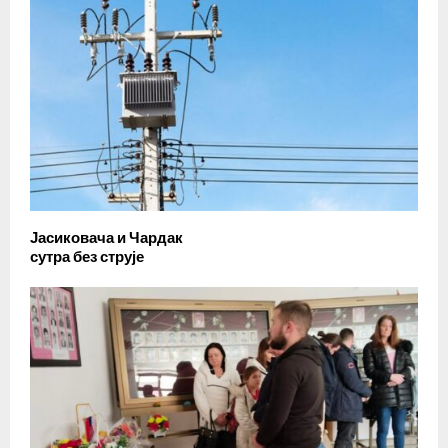
Јасиковача и Чардак
сутра без струје