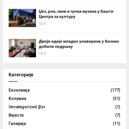
Џез, рок, панк и грчка музика у башти
Центра за културу
0
Двије идеје младих уоквирене у бизнис
добиле подршку
0
Категорије
Eкономија
(177)
Kолумнa
(31)
Uncategorized @sr
(1)
Вијести
(7)
Галерија
(11)