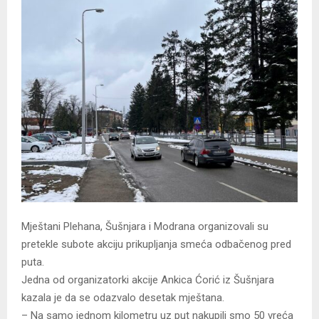
Mještani Plehana, Šušnjara i Modrana organizovali su
pretekle subote akciju prikupljanja smeća odbačenog pred
puta.
Jedna od organizatorki akcije Ankica Ćorić iz Šušnjara
kazala je da se odazvalo desetak mještana.
– Na samo jednom kilometru uz put nakupili smo 50 vreća