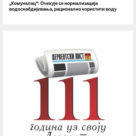
„Комуналац“: Очекује се нормализација
водоснабдијевања, рационално користити воду