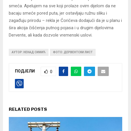
smeća. Apelujem na sve koji prolaze ovim dijelom da ne
bacaju smeće pored puta, jer ostavljaju ružnu sliku i
zagađuju prirodu – rekla je Ćorićeva dodajući da je u planu i
šira akcija čišćenja putnog pojasa i u drugim dijelovima
Dervente, ali kada dozvole vremenski uslovi.
АУТОР: НЕНАД СИМИЋ
ФОТО: ДЕРВЕНТСКИ ЛИСТ
ПОДЈЕЛИ
0
RELATED POSTS