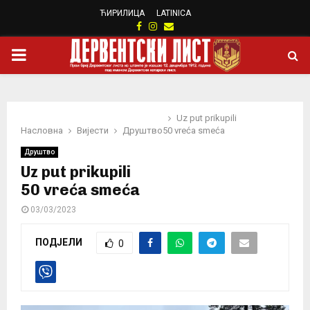
ЋИРИЛИЦА
LATINICA
Facebook
Instagram
Email
PRIMARY
MENU
Uz put prikupili
Насловна
Вијести
Друштво
50 vreća smeća
Друштво
Uz put prikupili
50 vreća smeća
03/03/2023
ПОДЈЕЛИ
0