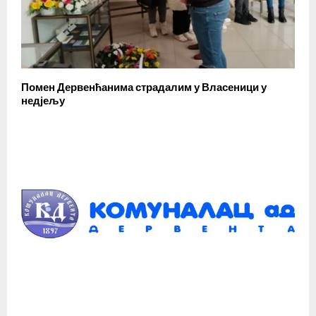
Помен Дервенћанима страдалим у Власеници у
недјељу